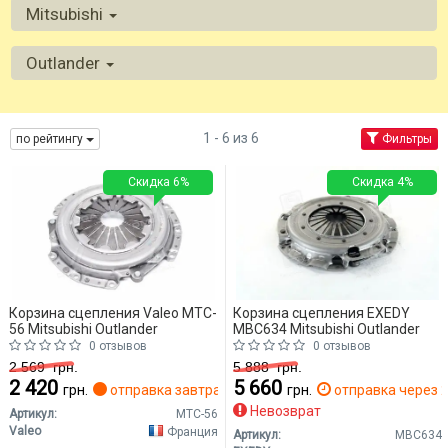
Mitsubishi
Outlander
1 - 6 из 6
по рейтингу
Фильтры
Скидка 6%
Скидка 4%
Корзина сцепления Valeo MTC-
Корзина сцепления EXEDY
56 Mitsubishi Outlander
MBC634 Mitsubishi Outlander
0 отзывов
0 отзывов
2 569
грн.
5 888
грн.
2 420
5 660
грн.
отправка завтра
грн.
отправка через 2
Невозврат
Артикул:
MTC-56
Valeo
Франция
Артикул:
MBC634