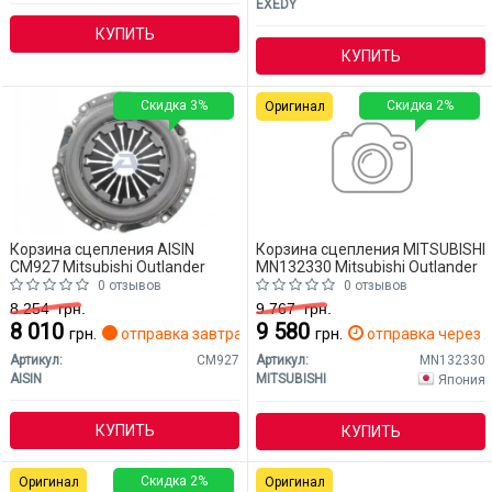
EXEDY
КУПИТЬ
КУПИТЬ
Скидка 3%
Скидка 2%
Оригинал
Корзина сцепления AISIN
Корзина сцепления MITSUBISHI
CM927 Mitsubishi Outlander
MN132330 Mitsubishi Outlander
0 отзывов
0 отзывов
8 254
грн.
9 767
грн.
8 010
9 580
грн.
отправка завтра
грн.
отправка через 2
Артикул:
CM927
Артикул:
MN132330
AISIN
MITSUBISHI
Япония
КУПИТЬ
КУПИТЬ
Скидка 2%
Оригинал
Оригинал