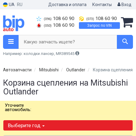
UA
RU
Доставка и оплата
Контакты
Вход
108 60 90
108 60 90
(096)
(073)
108 60 90
Запрос по VIN
(050)
Какую запчасть ищете?
Например: колодки лансер, MR389545
Автозапчасти
Mitsubishi
Outlander
Корзина сцепления
Корзина сцепления на Mitsubishi
Outlander
Уточните
автомобиль:
Выберите год