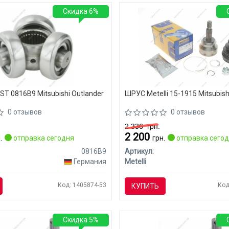
Скидка 6%
T 0816B9 Mitsubishi Outlander
ШРУС Metelli 15-1915 Mitsubish
0 отзывов
0 отзывов
2 336
грн.
2 200
.
отправка сегодня
грн.
отправка сего
0816B9
Артикул:
Германия
Metelli
Код: 1405874-53
Код
КУПИТЬ
Скидка 5%