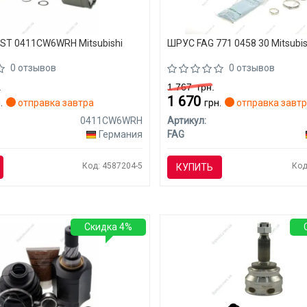
ST 0411CW6WRH Mitsubishi
ШРУС FAG 771 0458 30 Mitsubis
0 отзывов
0 отзывов
.
1 767
грн.
1 670
.
отправка завтра
грн.
отправка завт
0411CW6WRH
Артикул:
Германия
FAG
Код: 4587204-5
Код
КУПИТЬ
Скидка 4%