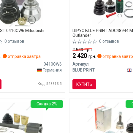
T 0410CW6 Mitsubishi
ШРУС BLUE PRINT ADC48944 Mi
Outlander
0 отзывов
0 отзывов
2 569
грн.
2 420
.
отправка завтра
грн.
отправка завт
0410CW6
Артикул:
Германия
BLUE PRINT
Код: 528313-5
КУПИТЬ
Скидка 2%