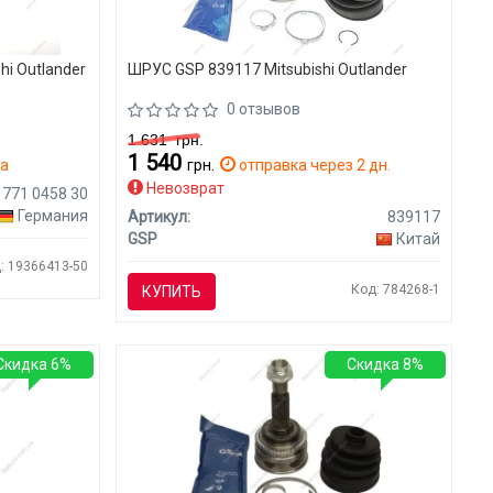
hi Outlander
ШРУС GSP 839117 Mitsubishi Outlander
0 отзывов
1 631
грн.
1 540
ра
грн.
отправка через 2 дн.
Невозврат
771 0458 30
Германия
Артикул:
839117
GSP
Китай
: 19366413-50
Код: 784268-1
КУПИТЬ
Скидка 6%
Скидка 8%