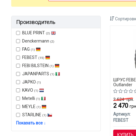
Сортировк
Производитель
BLUE PRINT
(2)
Denckermann
(2)
FAG
(1)
FEBEST
(15)
FEBI BILSTEIN
(1)
JAPANPARTS
(1)
ШРУС FEBES
JAPKO
(1)
Outlander
KAVO
(1)
Metelli
2 624
грн.
(1)
2 470
грн
MEYLE
(1)
Артикул:
STARLINE
(1)
FEBEST
Показать все ↓
КУПИТЬ