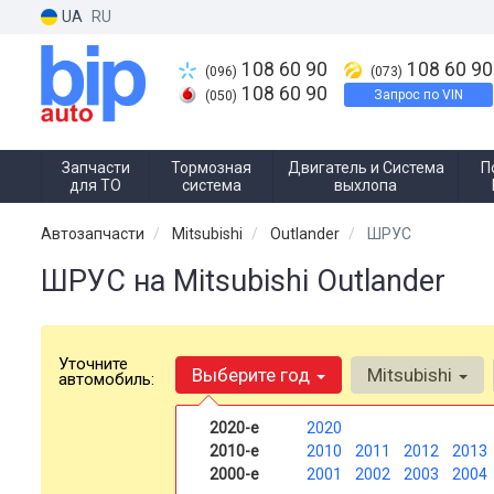
UA
RU
108 60 90
108 60 90
(096)
(073)
108 60 90
Запрос по VIN
(050)
Запчасти
Тормозная
Двигатель и Система
П
для ТО
система
выхлопа
Автозапчасти
Mitsubishi
Outlander
ШРУС
ШРУС на Mitsubishi Outlander
Уточните
Выберите год
Mitsubishi
автомобиль:
2020-е
2020
2010-е
2010
2011
2012
2013
2000-е
2001
2002
2003
2004