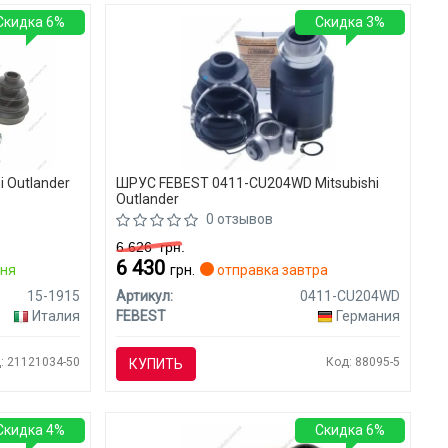
Скидка 6%
Скидка 3%
i Outlander
ШРУС FEBEST 0411-CU204WD Mitsubishi
Outlander
0 отзывов
6 626
грн.
6 430
дня
грн.
отправка завтра
15-1915
Артикул:
0411-CU204WD
Италия
FEBEST
Германия
: 21121034-50
Код: 88095-5
КУПИТЬ
Скидка 4%
Скидка 6%