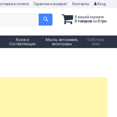
ставка и оплата
Гарантия и возврат
Контакты
Вход
В вашей корзине
0 товаров
на
0 грн.
Кузов и
Масла, автохимия,
Побутова
Составляющие
аксессуары
хімія