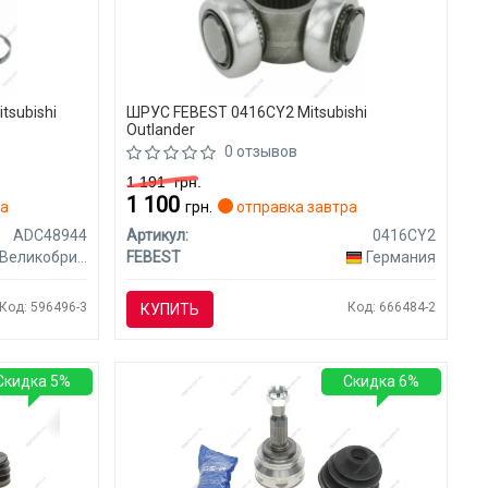
tsubishi
ШРУС FEBEST 0416CY2 Mitsubishi
Outlander
0 отзывов
1 191
грн.
1 100
ра
грн.
отправка завтра
ADC48944
Артикул:
0416CY2
Великобритания
FEBEST
Германия
Код: 596496-3
Код: 666484-2
КУПИТЬ
Скидка 5%
Скидка 6%