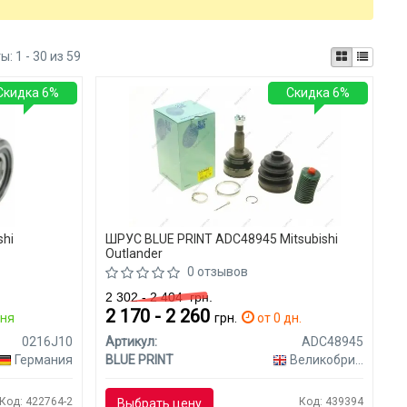
ты:
1 - 30 из 59
Скидка 6%
Скидка 6%
shi
ШРУС BLUE PRINT ADC48945 Mitsubishi
Outlander
0 отзывов
2 302 - 2 404
грн.
2 170 - 2 260
дня
грн.
от 0 дн.
0216J10
Артикул:
ADC48945
Германия
BLUE PRINT
Великобритания
Код: 422764-2
Код: 439394
Выбрать цену