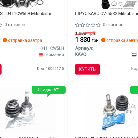
T 0411CW5LH Mitsubishi
ШРУС KAVO CV-5532 Mitsubishi
0 отзывов
0 отзывов
1 938
грн.
1 830
.
отправка завтра
грн.
отправка завт
0411CW5LH
Артикул:
Германия
KAVO
Код: 1005917-5
Код
КУПИТЬ
Скидка 6%