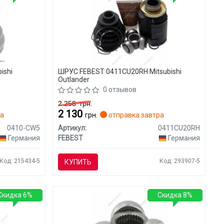
ishi
ШРУС FEBEST 0411CU20RH Mitsubishi
Outlander
0 отзывов
2 258
грн.
2 130
ра
грн.
отправка завтра
0410-CW5
Артикул:
0411CU20RH
Германия
FEBEST
Германия
Код: 215434-5
Код: 293907-5
КУПИТЬ
Скидка 6%
Скидка 8%