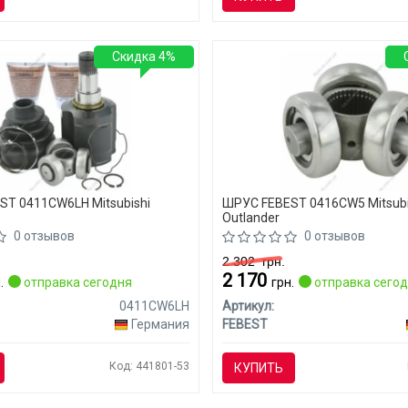
Скидка 4%
T 0411CW6LH Mitsubishi
ШРУС FEBEST 0416CW5 Mitsubi
Outlander
0 отзывов
0 отзывов
2 302
грн.
2 170
.
отправка сегодня
грн.
отправка сего
0411CW6LH
Артикул:
Германия
FEBEST
Код: 441801-53
КУПИТЬ