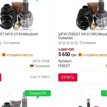
T 0410-CY34 Mitsubishi
ШРУС FEBEST 0410-CW5 Mitsub
Outlander
0 отзывов
0 отзывов
5 883
грн.
5 650
.
отправка завтра
грн.
отправка завт
0410-CY34
Артикул:
Германия
FEBEST
Код: 211088-3
КУПИТЬ
Скидка 3%