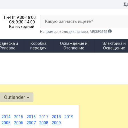
До
Пн-Пт:
9:30-18:00
Какую запчасть ищете?
Сб:
9:30-14:00
Вс:
выходной
Например: колодки лансер, MR389545
одвеска и
Коробка
Охлаждение и
Электрика и
Рулевое
передач
Отопление
Освещение
Outlander
2014
2015
2016
2017
2018
2019
2005
2006
2007
2008
2009