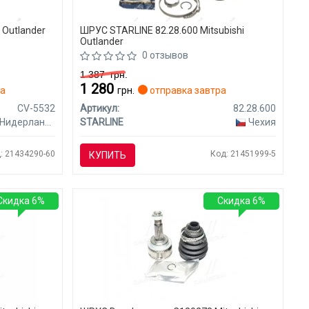
 Outlander
ШРУС STARLINE 82.28.600 Mitsubishi
Outlander
0 отзывов
1 387
грн.
1 280
ра
грн.
отправка завтра
CV-5532
Артикул:
82.28.600
Нидерланды
STARLINE
Чехия
: 21434290-60
Код: 21451999-5
КУПИТЬ
Скидка 6%
Скидка 6%