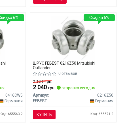
Скидка 6%
Скидка 6%
shi
ШРУС FEBEST 0216Z50 Mitsubishi
Outlander
0 отзывов
2 164
грн.
2 040
дня
грн.
отправка сегодня
0416CW5
Артикул:
0216Z50
Германия
FEBEST
Германия
Код: 655563-2
Код: 655571-2
КУПИТЬ