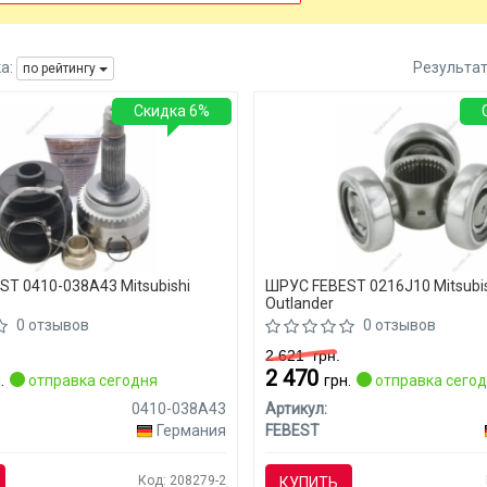
а:
Результа
по рейтингу
Скидка 6%
T 0410-038A43 Mitsubishi
ШРУС FEBEST 0216J10 Mitsubi
Outlander
0 отзывов
0 отзывов
2 621
грн.
2 470
.
отправка сегодня
грн.
отправка сего
0410-038A43
Артикул:
Германия
FEBEST
Код: 208279-2
КУПИТЬ