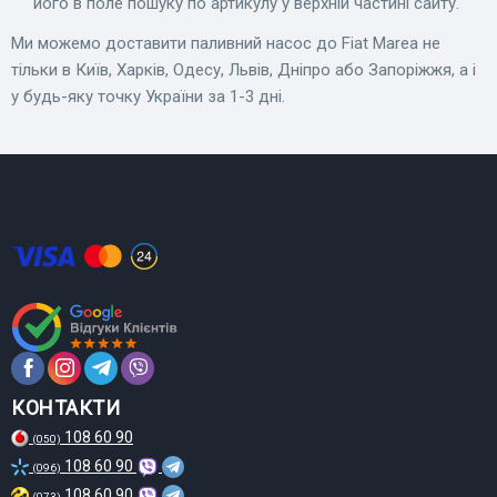
його в поле пошуку по артикулу у верхній частині сайту.
Ми можемо доставити паливний насос до Fiat Marea не
тільки в Київ, Харків, Одесу, Львів, Дніпро або Запоріжжя, а і
у будь-яку точку України за 1-3 дні.
КОНТАКТИ
108 60 90
(050)
108 60 90
(096)
108 60 90
(073)