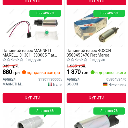
КУПИТИ
КУПИТИ
Знижка 7%
Знижка 6%
Паливний насос MAGNETI
Паливний насос BOSCH
MARELLI 313011300005 Fiat
0580453470 Fiat Marea
Marea
0 відгуків
0 відгуків
949
грн.
1 985
грн.
880
1 870
грн.
відправка завтра
грн.
відправка сьогод
Артикул:
313011300005
Артикул:
0580453470
MAGNETI MARELLI
BOSCH
Італія
Німеччина
КУПИТИ
КУПИТИ
Знижка 6%
Знижка 7%