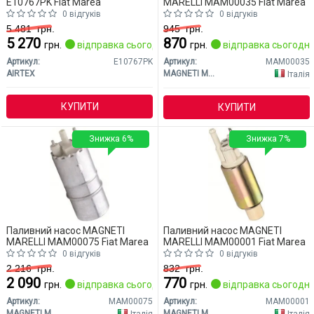
E10767PK Fiat Marea
MARELLI MAM00035 Fiat Marea
0 відгуків
0 відгуків
5 481
грн.
945
грн.
5 270
870
грн.
відправка сьогодні
грн.
відправка сьогодні
Артикул:
E10767PK
Артикул:
MAM00035
AIRTEX
MAGNETI MARELLI
Італія
КУПИТИ
КУПИТИ
Знижка 6%
Знижка 7%
Паливний насос MAGNETI
Паливний насос MAGNETI
MARELLI MAM00075 Fiat Marea
MARELLI MAM00001 Fiat Marea
0 відгуків
0 відгуків
2 216
грн.
832
грн.
2 090
770
грн.
відправка сьогодні
грн.
відправка сьогодні
Артикул:
MAM00075
Артикул:
MAM00001
MAGNETI MARELLI
MAGNETI MARELLI
Італія
Італія