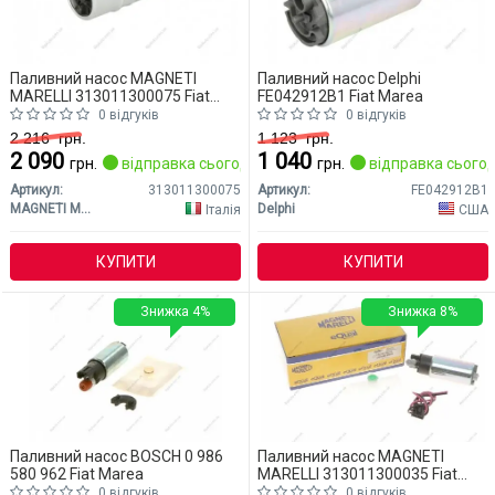
Паливний насос MAGNETI
Паливний насос Delphi
MARELLI 313011300075 Fiat
FE042912B1 Fiat Marea
Marea
0 відгуків
0 відгуків
2 216
грн.
1 123
грн.
2 090
1 040
грн.
відправка сьогодні
грн.
відправка сьогод
Артикул:
313011300075
Артикул:
FE042912B1
MAGNETI MARELLI
Delphi
Італія
США
КУПИТИ
КУПИТИ
Знижка 4%
Знижка 8%
Паливний насос BOSCH 0 986
Паливний насос MAGNETI
580 962 Fiat Marea
MARELLI 313011300035 Fiat
Marea
0 відгуків
0 відгуків