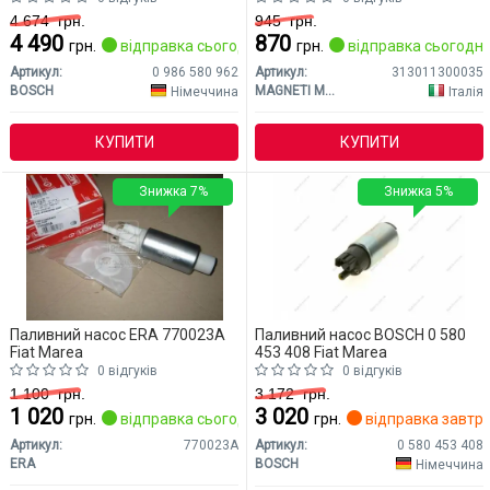
4 674
грн.
945
грн.
4 490
870
грн.
відправка сьогодні
грн.
відправка сьогодні
Артикул:
0 986 580 962
Артикул:
313011300035
BOSCH
MAGNETI MARELLI
Німеччина
Італія
КУПИТИ
КУПИТИ
Знижка 7%
Знижка 5%
Паливний насос ERA 770023A
Паливний насос BOSCH 0 580
Fiat Marea
453 408 Fiat Marea
0 відгуків
0 відгуків
1 100
грн.
3 172
грн.
1 020
3 020
грн.
відправка сьогодні
грн.
відправка завтр
Артикул:
770023A
Артикул:
0 580 453 408
ERA
BOSCH
Німеччина