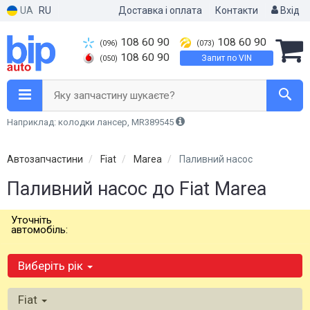
UA
RU
Доставка і оплата
Контакти
Вхід
108 60 90
108 60 90
(096)
(073)
108 60 90
Запит по VIN
(050)
Яку запчастину шукаєте?
Наприклад: колодки лансер, MR389545
Автозапчастини
Fiat
Marea
Паливний насос
Паливний насос до Fiat Marea
Уточніть
автомобіль:
Виберіть рік
Fiat