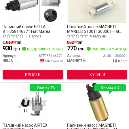
Паливний насос HELLA
Паливний насос MAGNETI
8TF358146771 Fiat Marea
MARELLI 313011300001 Fiat
Marea
0 відгуків
0 відгуків
1 010
грн.
832
грн.
930
770
грн.
відправка сьогодні
грн.
відправка сьогодні
Артикул:
8TF358146771
Артикул:
313011300001
HELLA
MAGNETI MARELLI
Німеччина
Італія
КУПИТИ
КУПИТИ
Знижка 4%
Знижка 8%
Паливний насос AIRTEX
Паливний насос MAGNETI