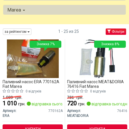
Marea
1 - 25 из 25
за рейтингом
Фільтри
Знижка 7%
Знижка 8%
Паливний насос ERA 770162A
Паливний насос MEAT&DORIA
Fiat Marea
76416 Fiat Marea
0 відгуків
0 відгуків
1 089
грн.
781
грн.
1 010
720
грн.
відправка сьогодні
грн.
відправка сьогодні
Артикул:
770162A
Артикул:
76416
ERA
MEAT&DORIA