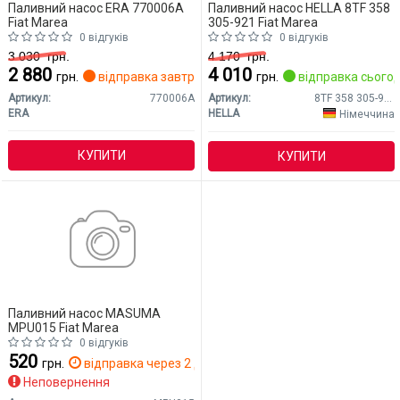
Паливний насос ERA 770006A
Паливний насос HELLA 8TF 358
Fiat Marea
305-921 Fiat Marea
0 відгуків
0 відгуків
3 030
грн.
4 170
грн.
2 880
4 010
грн.
відправка завтра
грн.
відправка сьогод
Артикул:
770006A
Артикул:
8TF 358 305-921
ERA
HELLA
Німеччина
КУПИТИ
КУПИТИ
Паливний насос MASUMA
MPU015 Fiat Marea
0 відгуків
520
грн.
відправка через 2 дн.
Неповернення