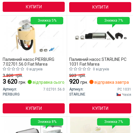
КУПИТИ
КУПИТИ
Знижка 5%
Знижка 7%
Паливний насос PIERBURG
Паливний насос STARLINE PC
7.02701.56.0 Fiat Marea
1031 Fiat Marea
0 відгуків
0 відгуків
3 806
грн.
993
грн.
3 620
920
грн.
відправка сьогодні
грн.
відправка завтра
Артикул:
7.02701.56.0
Артикул:
PC 1031
PIERBURG
STARLINE
Чехія
КУПИТИ
КУПИТИ
Знижка 8%
Знижка 7%