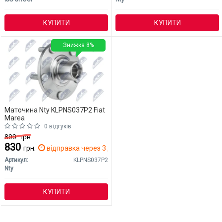
КУПИТИ
КУПИТИ
Знижка 8%
Маточина Nty KLPNS037P2 Fiat
Marea
0 відгуків
899
грн.
830
грн.
відправка через 3 дн.
Артикул:
KLPNS037P2
Nty
КУПИТИ