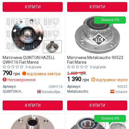
КУПИТИ
КУПИТИ
Знижка 5%
Маточина QUINTON HAZELL
Маточина Metalcaucho 90523
QWH116 Fiat Marea
Fiat Marea
0 відгуків
0 відгуків
790
1 469
грн.
грн.
відправка завтра
1 390
Неповернення
грн.
відправка через 
Артикул:
QWH116
Артикул:
90523
QUINTON HAZELL
Metalcaucho
Великобританія
Іспанія
КУПИТИ
КУПИТИ
Знижка 8%