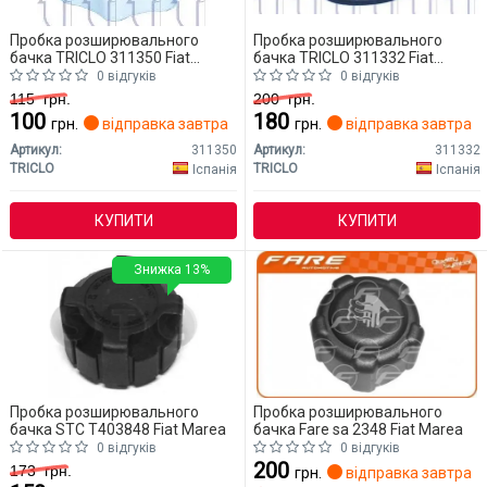
Пробка розширювального
Пробка розширювального
бачка TRICLO 311350 Fiat
бачка TRICLO 311332 Fiat
Marea
Marea
0 відгуків
0 відгуків
115
грн.
200
грн.
100
180
грн.
відправка завтра
грн.
відправка завтра
Артикул:
311350
Артикул:
311332
TRICLO
TRICLO
Іспанія
Іспанія
КУПИТИ
КУПИТИ
Знижка 13%
Пробка розширювального
Пробка розширювального
бачка STC T403848 Fiat Marea
бачка Fare sa 2348 Fiat Marea
0 відгуків
0 відгуків
200
173
грн.
грн.
відправка завтра