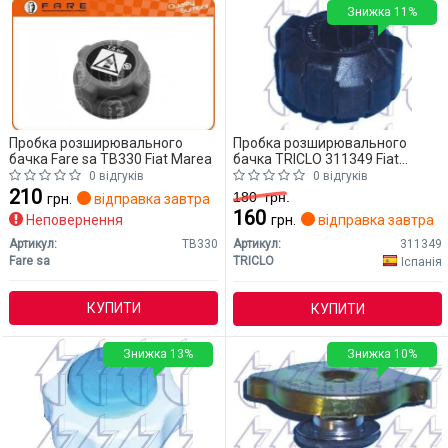
Знижка 11%
Пробка розширювального
Пробка розширювального
бачка Fare sa TB330 Fiat Marea
бачка TRICLO 311349 Fiat
Marea
0 відгуків
0 відгуків
210
180
грн.
грн.
відправка завтра
160
Неповернення
грн.
відправка завтра
Артикул:
TB330
Артикул:
311349
Fare sa
TRICLO
Іспанія
КУПИТИ
КУПИТИ
Знижка 13%
Знижка 10%