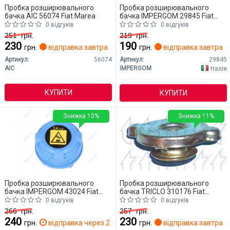
Пробка розширювального
Пробка розширювального
бачка AIC 56074 Fiat Marea
бачка IMPERGOM 29845 Fiat
Marea
0 відгуків
0 відгуків
251
грн.
219
грн.
230
190
грн.
відправка завтра
грн.
відправка завтра
Артикул:
56074
Артикул:
29845
AIC
IMPERGOM
Італія
КУПИТИ
КУПИТИ
Знижка 10%
Знижка 11%
Пробка розширювального
Пробка розширювального
бачка IMPERGOM 43024 Fiat
бачка TRICLO 310176 Fiat
Marea
Marea
0 відгуків
0 відгуків
266
грн.
257
грн.
240
230
грн.
відправка через 2 дн.
грн.
відправка завтра