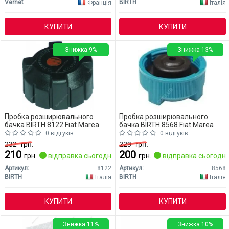
Vernet
BIRTH
Франція
Італія
КУПИТИ
КУПИТИ
Знижка 9%
Знижка 13%
Пробка розширювального
Пробка розширювального
бачка BIRTH 8122 Fiat Marea
бачка BIRTH 8568 Fiat Marea
0 відгуків
0 відгуків
232
грн.
229
грн.
210
200
грн.
відправка сьогодні
грн.
відправка сьогодні
Артикул:
8122
Артикул:
8568
BIRTH
BIRTH
Італія
Італія
КУПИТИ
КУПИТИ
Знижка 11%
Знижка 10%