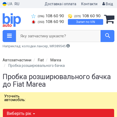
UA
RU
Доставка і оплата
Контакти
Вхід
108 60 90
108 60 90
(096)
(073)
108 60 90
Запит по VIN
(050)
Яку запчастину шукаєте?
Наприклад: колодки лансер, MR389545
Автозапчастини
Fiat
Marea
Пробка розширювального бачка
Пробка розширювального бачка
до Fiat Marea
Уточніть
автомобіль:
Виберіть рік