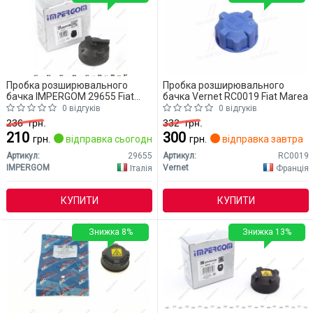
Пробка розширювального
Пробка розширювального
бачка IMPERGOM 29655 Fiat
бачка Vernet RC0019 Fiat Marea
Marea
0 відгуків
0 відгуків
236
грн.
332
грн.
210
300
грн.
відправка сьогодні
грн.
відправка завтра
Артикул:
29655
Артикул:
RC0019
IMPERGOM
Vernet
Італія
Франція
КУПИТИ
КУПИТИ
Знижка 8%
Знижка 13%