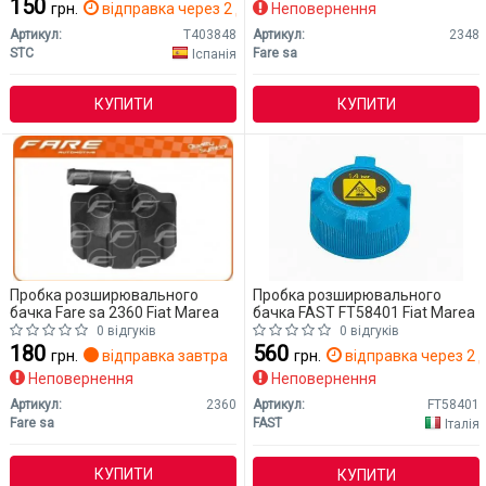
150
грн.
відправка через 2 дн.
Неповернення
Артикул:
T403848
Артикул:
2348
STC
Fare sa
Іспанія
КУПИТИ
КУПИТИ
Пробка розширювального
Пробка розширювального
бачка Fare sa 2360 Fiat Marea
бачка FAST FT58401 Fiat Marea
0 відгуків
0 відгуків
180
560
грн.
відправка завтра
грн.
відправка через 2 д
Неповернення
Неповернення
Артикул:
2360
Артикул:
FT58401
Fare sa
FAST
Італія
КУПИТИ
КУПИТИ