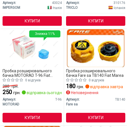
Артикул:
43024
Артикул:
310176
IMPERGOM
TRICLO
Італія
Іспанія
КУПИТИ
КУПИТИ
Знижка 11%
Пробка розширювального
Пробка розширювального
бачка MOTORAD T-96 Fiat
бачка Fare sa TB140 Fiat Marea
Marea
0 відгуків
0 відгуків
180
280
грн.
грн.
відправка завтра
250
грн.
відправка сьогодні
Неповернення
Артикул:
T-96
Артикул:
TB140
MOTORAD
Fare sa
КУПИТИ
КУПИТИ