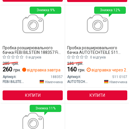
Знижка 9%
Знижка 12%
Пробка розширювального
Пробка розширювального
бачка FEBI BILSTEIN 188357 Fiat
бачка AUTOTECHTEILE 511
Marea
0107 Fiat Marea
0 відгуків
0 відгуків
285
грн.
181
грн.
260
160
грн.
відправка завтра
грн.
відправка через 2 д
Артикул:
188357
Артикул:
511 0107
FEBI BILSTEIN
AUTOTECHTEILE
Німеччина
Німеччина
КУПИТИ
КУПИТИ
Знижка 11%