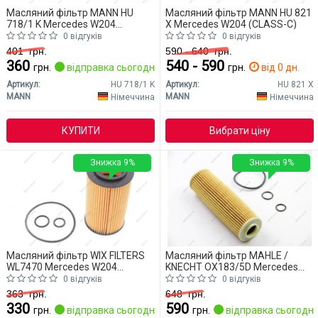
Масляний фільтр MANN HU
Масляний фільтр MANN HU 821
718/1 K Mercedes W204
X Mercedes W204 (CLASS-C)
(CLASS-C)
0 відгуків
0 відгуків
401
грн.
590 - 640
грн.
360
540 - 590
грн.
відправка сьогодні
грн.
від 0 дн.
Артикул:
HU 718/1 K
Артикул:
HU 821 X
MANN
MANN
Німеччина
Німеччина
КУПИТИ
Вибрати ціну
Знижка 9%
Знижка 9%
Масляний фільтр WIX FILTERS
Масляний фільтр MAHLE /
WL7470 Mercedes W204
KNECHT OX183/5D Mercedes
(CLASS-C)
W204 (CLASS-C)
0 відгуків
0 відгуків
363
грн.
648
грн.
330
590
грн.
відправка сьогодні
грн.
відправка сьогодні