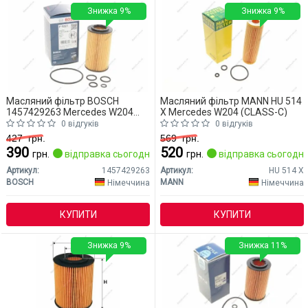
Знижка 9%
Знижка 9%
Масляний фільтр BOSCH
Масляний фільтр MANN HU 514
1457429263 Mercedes W204
X Mercedes W204 (CLASS-C)
(CLASS-C)
0 відгуків
0 відгуків
427
грн.
569
грн.
390
520
грн.
відправка сьогодні
грн.
відправка сьогодні
Артикул:
1457429263
Артикул:
HU 514 X
BOSCH
MANN
Німеччина
Німеччина
КУПИТИ
КУПИТИ
Знижка 9%
Знижка 11%