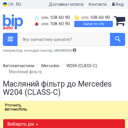
UA
RU
Доставка і оплата
Контакти
Вхід
108 60 90
108 60 90
(096)
(073)
108 60 90
Запит по VIN
(050)
Яку запчастину шукаєте?
Наприклад: колодки лансер, MR389545
Автозапчастини
Mercedes
W204 (CLASS-C)
Масляний фільтр
Масляний фільтр до Mercedes
W204 (CLASS-C)
Уточніть
автомобіль:
Виберіть рік