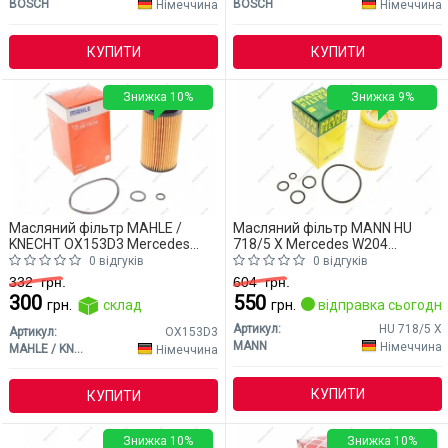
BOSCH
BOSCH
Німеччина
Німеччина
КУПИТИ
КУПИТИ
Знижка 10%
Знижка 9%
Масляний фільтр MAHLE /
Масляний фільтр MANN HU
KNECHT OX153D3 Mercedes
718/5 X Mercedes W204
W204 (CLASS-C)
(CLASS-C)
0 відгуків
0 відгуків
332
грн.
604
грн.
300
550
грн.
склад
грн.
відправка сьогодні
Артикул:
HU 718/5 X
Артикул:
OX153D3
MANN
Німеччина
MAHLE / KNECHT
Німеччина
КУПИТИ
КУПИТИ
Знижка 10%
Знижка 10%