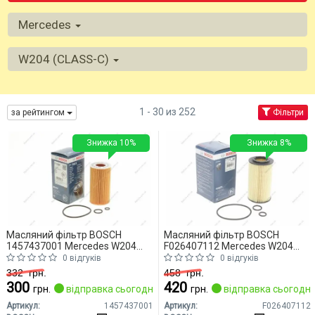
Mercedes
W204 (CLASS-C)
1 - 30 из 252
за рейтингом
Фільтри
Знижка 10%
Знижка 8%
Масляний фільтр BOSCH
Масляний фільтр BOSCH
1457437001 Mercedes W204
F026407112 Mercedes W204
(CLASS-C)
(CLASS-C)
0 відгуків
0 відгуків
332
грн.
458
грн.
300
420
грн.
відправка сьогодні
грн.
відправка сьогодні
Артикул:
1457437001
Артикул:
F026407112