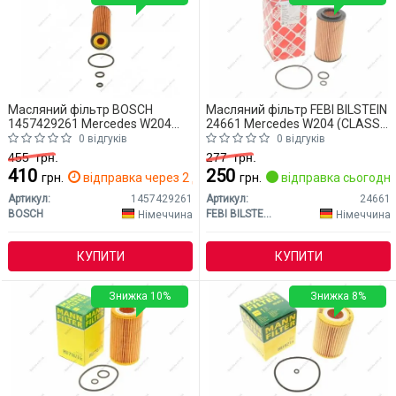
Масляний фільтр BOSCH
Масляний фільтр FEBI BILSTEIN
1457429261 Mercedes W204
24661 Mercedes W204 (CLASS-
(CLASS-C)
C)
0 відгуків
0 відгуків
455
грн.
277
грн.
410
250
грн.
відправка через 2 дн.
грн.
відправка сьогодні
Артикул:
1457429261
Артикул:
24661
BOSCH
FEBI BILSTEIN
Німеччина
Німеччина
КУПИТИ
КУПИТИ
Знижка 10%
Знижка 8%