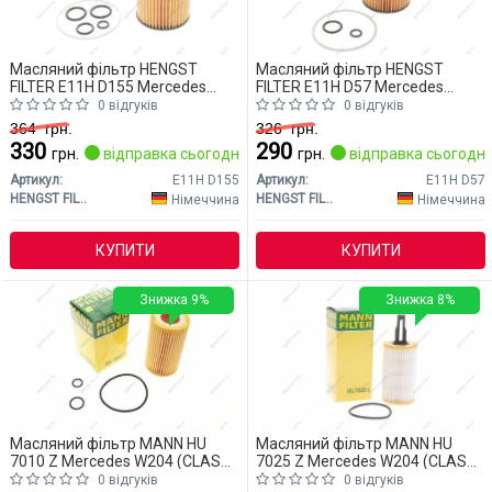
Масляний фільтр HENGST
Масляний фільтр HENGST
FILTER E11H D155 Mercedes
FILTER E11H D57 Mercedes
W204 (CLASS-C)
W204 (CLASS-C)
0 відгуків
0 відгуків
364
грн.
326
грн.
330
290
грн.
відправка сьогодні
грн.
відправка сьогодні
Артикул:
E11H D155
Артикул:
E11H D57
HENGST FILTER
HENGST FILTER
Німеччина
Німеччина
КУПИТИ
КУПИТИ
Знижка 9%
Знижка 8%
Масляний фільтр MANN HU
Масляний фільтр MANN HU
7010 Z Mercedes W204 (CLASS-
7025 Z Mercedes W204 (CLASS-
C)
C)
0 відгуків
0 відгуків