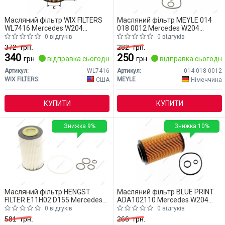
Масляний фільтр WIX FILTERS
Масляний фільтр MEYLE 014
WL7416 Mercedes W204
018 0012 Mercedes W204
(CLASS-C)
(CLASS-C)
0 відгуків
0 відгуків
372
грн.
282
грн.
340
250
грн.
відправка сьогодні
грн.
відправка сьогодні
Артикул:
WL7416
Артикул:
014 018 0012
WIX FILTERS
MEYLE
США
Німеччина
КУПИТИ
КУПИТИ
Знижка 9%
Знижка 10%
Масляний фільтр HENGST
Масляний фільтр BLUE PRINT
FILTER E11H02 D155 Mercedes
ADA102110 Mercedes W204
W204 (CLASS-C)
(CLASS-C)
0 відгуків
0 відгуків
581
грн.
266
грн.