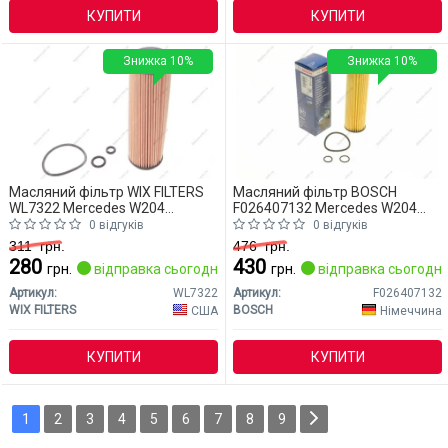
КУПИТИ
КУПИТИ
Знижка 10%
Знижка 10%
Масляний фільтр WIX FILTERS
Масляний фільтр BOSCH
WL7322 Mercedes W204
F026407132 Mercedes W204
(CLASS-C)
(CLASS-C)
0 відгуків
0 відгуків
311
грн.
476
грн.
280
430
грн.
відправка сьогодні
грн.
відправка сьогодні
Артикул:
WL7322
Артикул:
F026407132
WIX FILTERS
BOSCH
США
Німеччина
КУПИТИ
КУПИТИ
1
2
3
4
5
6
7
8
9