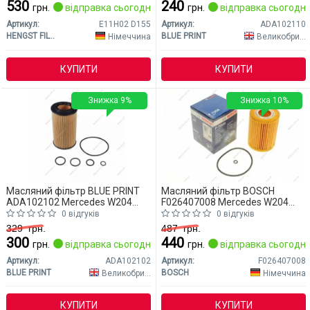
530
240
грн.
відправка сьогодні
грн.
відправка сьогодні
Артикул:
E11H02 D155
Артикул:
ADA102110
HENGST FILTER
BLUE PRINT
Німеччина
Великобританія
КУПИТИ
КУПИТИ
Знижка 9%
Знижка 10%
Масляний фільтр BLUE PRINT
Масляний фільтр BOSCH
ADA102102 Mercedes W204
F026407008 Mercedes W204
(CLASS-C)
(CLASS-C)
0 відгуків
0 відгуків
329
грн.
487
грн.
300
440
грн.
відправка сьогодні
грн.
відправка сьогодні
Артикул:
ADA102102
Артикул:
F026407008
BLUE PRINT
BOSCH
Великобританія
Німеччина
КУПИТИ
КУПИТИ