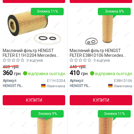
Знижка 11%
Знижка 8%
Масляний фільтр HENGST
Масляний фільтр HENGST
FILTER E11H D204 Mercedes
FILTER E38H D106 Mercedes
W204 (CLASS-C)
W204 (CLASS-C)
0 відгуків
0 відгуків
403
грн.
446
грн.
360
410
грн.
відправка сьогодні
грн.
відправка сьогодні
Артикул:
E11H D204
Артикул:
E38H D106
HENGST FILTER
HENGST FILTER
Німеччина
Німеччина
КУПИТИ
КУПИТИ
Знижка 9%
Знижка 11%