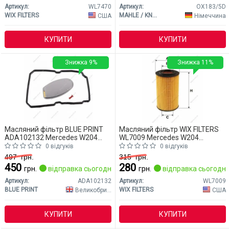
Артикул:
WL7470
Артикул:
OX183/5D
WIX FILTERS
MAHLE / KNECHT
США
Німеччина
КУПИТИ
КУПИТИ
Знижка 9%
Знижка 11%
Масляний фільтр BLUE PRINT
Масляний фільтр WIX FILTERS
ADA102132 Mercedes W204
WL7009 Mercedes W204
(CLASS-C)
(CLASS-C)
0 відгуків
0 відгуків
497
грн.
315
грн.
450
280
грн.
відправка сьогодні
грн.
відправка сьогодні
Артикул:
ADA102132
Артикул:
WL7009
BLUE PRINT
WIX FILTERS
Великобританія
США
КУПИТИ
КУПИТИ