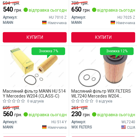
594
грн.
708
грн.
540
650
грн.
відправка сьогодні
грн.
відправка сьогодні
Артикул:
HU 7010 Z
Артикул:
HU 7025 Z
MANN
MANN
Німеччина
Німеччина
КУПИТИ
КУПИТИ
Знижка 7%
Знижка 12%
Масляний фільтр MANN HU 514
Масляний фільтр WIX FILTERS
Y Mercedes W204 (CLASS-C)
WL7240 Mercedes W204
(CLASS-C)
0 відгуків
0 відгуків
605
грн.
261
грн.
560
230
грн.
відправка сьогодні
грн.
відправка сьогодні
Артикул:
HU 514 Y
Артикул:
WL7240
MANN
WIX FILTERS
Німеччина
США