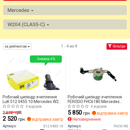
Mercedes
W204 (CLASS-C)
1 - 4 из 4
за рейтингом
Фільтри
Знижка 6%
Робочий циліндр зчеплення
Робочий циліндр зчеплення
LuK 512 0455 10 Mercedes W204
FERODO FHC6180 Mercedes
(CLASS-C)
W204 (CLASS-C)
0 відгуків
0 відгуків
5 850
2 672
грн.
грн.
відправка завтр
2 520
грн.
відправка завтра
Неповернення
Артикул:
512 0455 10
Артикул:
FHC6180