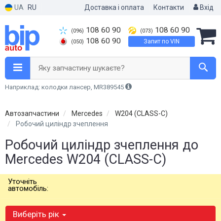
UA
RU
Доставка і оплата
Контакти
Вхід
108 60 90
108 60 90
(096)
(073)
108 60 90
Запит по VIN
(050)
Яку запчастину шукаєте?
Наприклад: колодки лансер, MR389545
Автозапчастини
Mercedes
W204 (CLASS-C)
Робочий циліндр зчеплення
Робочий циліндр зчеплення до
Mercedes W204 (CLASS-C)
Уточніть
автомобіль:
Виберіть рік