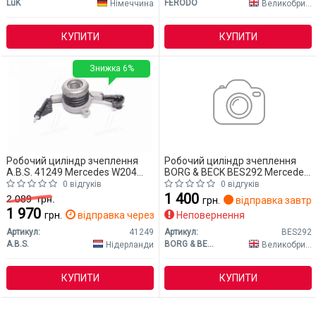
LuK
FERODO
Німеччина
Великобританія
КУПИТИ
КУПИТИ
Знижка 6%
Робочий циліндр зчеплення
Робочий циліндр зчеплення
A.B.S. 41249 Mercedes W204
BORG & BECK BES292 Mercedes
(CLASS-C)
W204 (CLASS-C)
0 відгуків
0 відгуків
1 400
2 089
грн.
грн.
відправка завтр
1 970
грн.
відправка через 2 дн.
Неповернення
Артикул:
41249
Артикул:
BES292
A.B.S.
BORG & BECK
Нідерланди
Великобританія
КУПИТИ
КУПИТИ