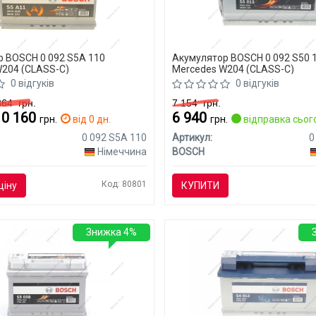
 BOSCH 0 092 S5A 110
Акумулятор BOSCH 0 092 S50 
204 (CLASS-C)
Mercedes W204 (CLASS-C)
0 відгуків
0 відгуків
 364
грн.
7 154
грн.
10 160
6 940
грн.
від 0 дн.
грн.
відправка сьог
0 092 S5A 110
Артикул:
0
Німеччина
BOSCH
Код: 80801
ціну
КУПИТИ
Знижка 4%