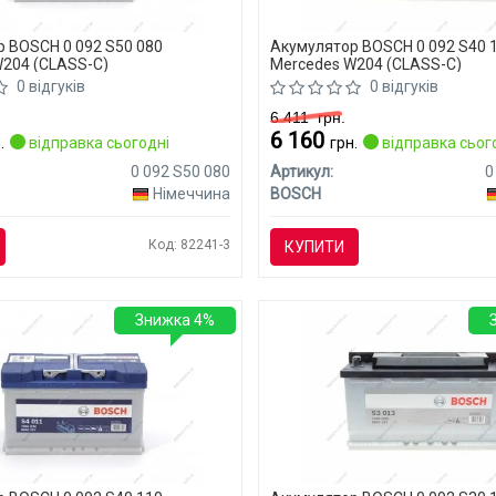
 BOSCH 0 092 S50 080
Акумулятор BOSCH 0 092 S40 
204 (CLASS-C)
Mercedes W204 (CLASS-C)
0 відгуків
0 відгуків
6 411
грн.
6 160
.
відправка сьогодні
грн.
відправка сьог
0 092 S50 080
Артикул:
0
Німеччина
BOSCH
Код: 82241-3
КУПИТИ
Знижка 4%