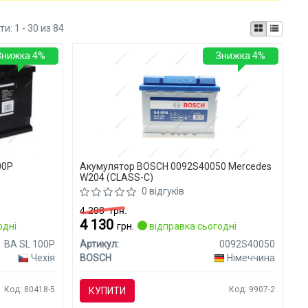
ти:
1 - 30 из 84
Знижка 4%
Знижка 4%
00P
Акумулятор BOSCH 0092S40050 Mercedes
W204 (CLASS-C)
0 відгуків
4 298
грн.
4 130
одні
грн.
відправка сьогодні
BA SL 100P
Артикул:
0092S40050
Чехія
BOSCH
Німеччина
Код: 80418-5
Код: 9907-2
КУПИТИ