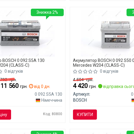
Знижка 2%
 BOSCH 0 092 S5A 130
Акумулятор BOSCH 0 092 S50 
204 (CLASS-C)
Mercedes W204 (CLASS-C)
0 відгуків
0 відгуків
1 792
грн.
4 604
грн.
- 11 560
4 420
грн.
від 0 дн.
грн.
відправка сьог
0 092 S5A 130
Артикул:
0
Німеччина
BOSCH
Код: 80800
ціну
КУПИТИ