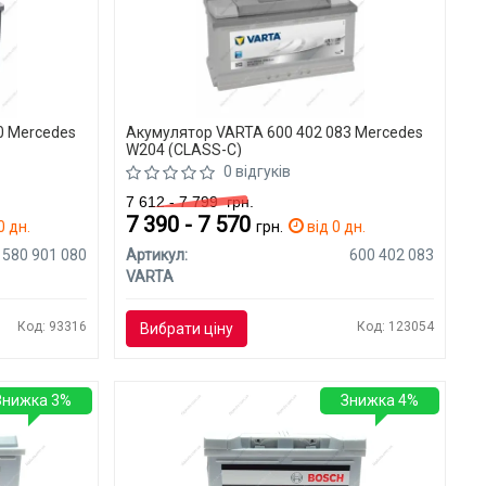
0 Mercedes
Акумулятор VARTA 600 402 083 Mercedes
W204 (CLASS-C)
0 відгуків
7 612 - 7 799
грн.
7 390 - 7 570
0 дн.
грн.
від 0 дн.
580 901 080
Артикул:
600 402 083
VARTA
Код: 93316
Код: 123054
Вибрати ціну
Знижка 3%
Знижка 4%