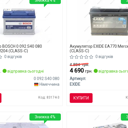
Знижка 4%
 BOSCH 0 092 S40 080
Акумулятор EXIDE EA770 Merc
204 (CLASS-C)
(CLASS-C)
0 відгуків
0 відгуків
4 884
грн.
4 690
.
відправка сьогодні
грн.
відправка сьог
0 092 S40 080
Артикул:
Німеччина
EXIDE
Код: 83174-3
К
КУПИТИ
Знижка 4%