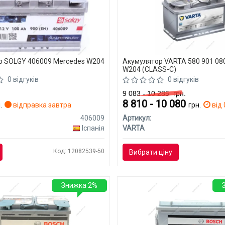
р SOLGY 406009 Mercedes W204
Акумулятор VARTA 580 901 08
W204 (CLASS-C)
0 відгуків
0 відгуків
9 083 - 10 285
грн.
8 810 - 10 080
.
відправка завтра
грн.
від 
406009
Артикул:
Іспанія
VARTA
Код: 12082539-50
Вибрати ціну
Знижка 2%