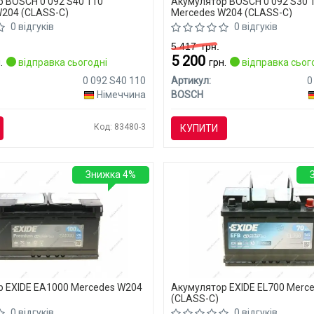
 BOSCH 0 092 S40 110
Акумулятор BOSCH 0 092 S30 
204 (CLASS-C)
Mercedes W204 (CLASS-C)
0 відгуків
0 відгуків
5 417
грн.
5 200
.
відправка сьогодні
грн.
відправка сьог
0 092 S40 110
Артикул:
0
Німеччина
BOSCH
Код: 83480-3
КУПИТИ
Знижка 4%
 EXIDE EA1000 Mercedes W204
Акумулятор EXIDE EL700 Merc
(CLASS-C)
0 відгуків
0 відгуків