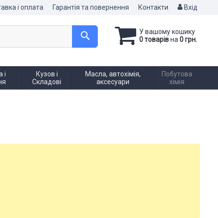
авка і оплата
Гарантія та повернення
Контакти
Вхід
У вашому кошику
0 товарів
на
0 грн.
 і
Кузов і
Масла, автохімія,
Побутова
ня
Складові
аксесуари
хімія