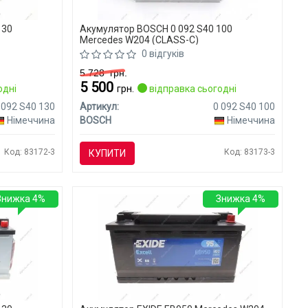
130
Акумулятор BOSCH 0 092 S40 100
Mercedes W204 (CLASS-C)
0 відгуків
5 728
грн.
5 500
одні
грн.
відправка сьогодні
 092 S40 130
Артикул:
0 092 S40 100
Німеччина
BOSCH
Німеччина
Код: 83172-3
Код: 83173-3
КУПИТИ
Знижка 4%
Знижка 4%