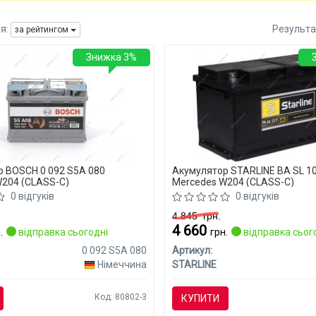
я:
Результа
за рейтингом
Знижка 3%
 BOSCH 0 092 S5A 080
Акумулятор STARLINE BA SL 1
204 (CLASS-C)
Mercedes W204 (CLASS-C)
0 відгуків
0 відгуків
4 845
грн.
4 660
.
відправка сьогодні
грн.
відправка сьог
0 092 S5A 080
Артикул:
Німеччина
STARLINE
Код: 80802-3
КУПИТИ