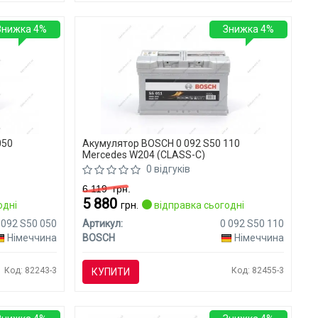
Знижка 4%
Знижка 4%
050
Акумулятор BOSCH 0 092 S50 110
Mercedes W204 (CLASS-C)
0 відгуків
6 119
грн.
5 880
одні
грн.
відправка сьогодні
 092 S50 050
Артикул:
0 092 S50 110
Німеччина
BOSCH
Німеччина
Код: 82243-3
Код: 82455-3
КУПИТИ