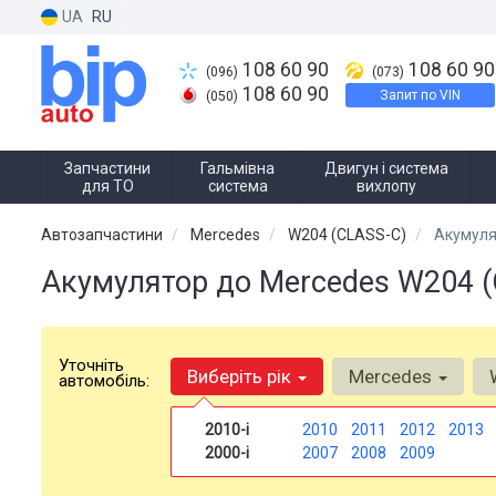
UA
RU
108 60 90
108 60 90
(096)
(073)
108 60 90
Запит по VIN
(050)
Запчастини
Гальмівна
Двигун і система
для ТО
система
вихлопу
Автозапчастини
Mercedes
W204 (CLASS-C)
Акумуля
Акумулятор до Mercedes W204 (
Уточніть
Виберіть рік
Mercedes
автомобіль:
2010-і
2010
2011
2012
2013
2000-і
2007
2008
2009