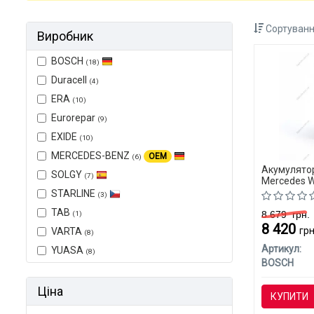
Сортуванн
Виробник
BOSCH
(18)
Duracell
(4)
ERA
(10)
Eurorepar
(9)
EXIDE
(10)
MERCEDES-BENZ
OEM
(6)
Акумулятор
SOLGY
(7)
Mercedes W
STARLINE
(3)
TAB
8 679
грн.
(1)
8 420
грн
VARTA
(8)
Артикул:
YUASA
(8)
BOSCH
Ціна
КУПИТИ