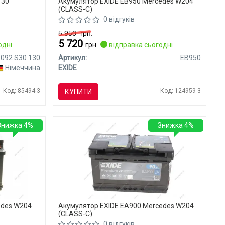
130
Акумулятор EXIDE EB950 Mercedes W204
(CLASS-C)
0 відгуків
5 950
грн.
5 720
одні
грн.
відправка сьогодні
 092 S30 130
Артикул:
EB950
Німеччина
EXIDE
Код: 85494-3
Код: 124959-3
КУПИТИ
Знижка 4%
Знижка 4%
edes W204
Акумулятор EXIDE EA900 Mercedes W204
(CLASS-C)
0 відгуків