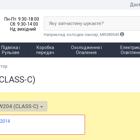
Дост
Пн-Пт:
9:30-18:00
Яку запчастину шукаєте?
Сб:
9:30-14:00
Нд:
вихідний
Наприклад: колодки лансер, MR389545
Підвіска і
Коробка
Охолодження і
Електрика
Рульове
передач
Опалення
Освітлен
тор
CLASS-C)
W204 (CLASS-C)
2014