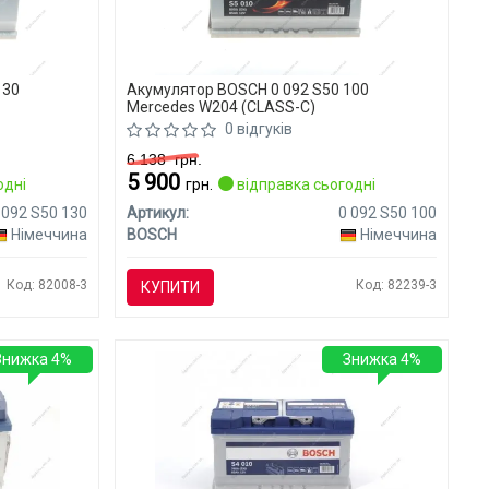
130
Акумулятор BOSCH 0 092 S50 100
Mercedes W204 (CLASS-C)
0 відгуків
6 138
грн.
5 900
одні
грн.
відправка сьогодні
 092 S50 130
Артикул:
0 092 S50 100
Німеччина
BOSCH
Німеччина
Код: 82008-3
Код: 82239-3
КУПИТИ
Знижка 4%
Знижка 4%