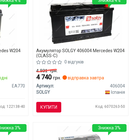
Знижка 4%
Знижка 4%
edes W204
Акумулятор SOLGY 406004 Mercedes W204
(CLASS-C)
0 відгуків
4 931
грн.
4 740
одні
грн.
відправка завтра
EA770
Артикул:
406004
SOLGY
Іспанія
од: 122138-40
Код: 6070263-50
КУПИТИ
Знижка 3%
Знижка 3%