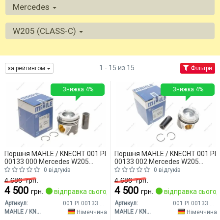
Mercedes
W205 (CLASS-C)
1 - 15 из 15
за рейтингом
Фільтри
Знижка 4%
Знижка 4%
Поршня MAHLE / KNECHT 001 PI
Поршня MAHLE / KNECHT 001 PI
00133 000 Mercedes W205
00133 002 Mercedes W205
(CLASS-C)
(CLASS-C)
0 відгуків
0 відгуків
4 686
грн.
4 686
грн.
4 500
4 500
грн.
відправка сьогодні
грн.
відправка сьогод
Артикул:
001 PI 00133 000
Артикул:
001 PI 00133 002
MAHLE / KNECHT
MAHLE / KNECHT
Німеччина
Німеччина