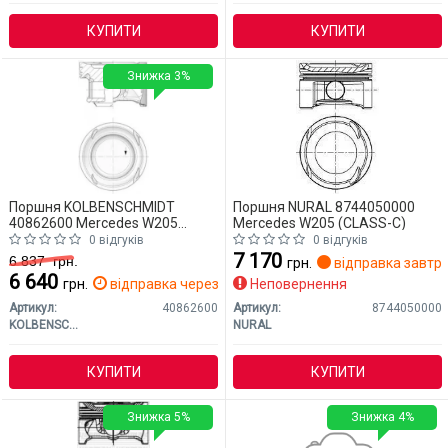
КУПИТИ
КУПИТИ
Знижка 3%
Поршня KOLBENSCHMIDT
Поршня NURAL 8744050000
40862600 Mercedes W205
Mercedes W205 (CLASS-C)
(CLASS-C)
0 відгуків
0 відгуків
7 170
6 837
грн.
грн.
відправка завтр
6 640
грн.
відправка через 2 дн.
Неповернення
Артикул:
40862600
Артикул:
8744050000
KOLBENSCHMIDT
NURAL
КУПИТИ
КУПИТИ
Знижка 5%
Знижка 4%