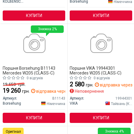
KOLBENSCHMIDT
Borsehung
Німеччина
КУПИТИ
КУПИТИ
Знижка 2%
Поршня Borsehung B11143
Поршня VIKA 19944301
Mercedes W205 (CLASS-C)
Mercedes W205 (CLASS-C)
0 відгуків
0 відгуків
2 580
19 653
грн.
грн.
відправка через 
19 260
грн.
відправка через 2 дн.
Неповернення
Артикул:
B11143
Артикул:
19944301
Borsehung
VIKA
Німеччина
Тайвань (Китай)
КУПИТИ
КУПИТИ
Знижка 4%
Оригінал