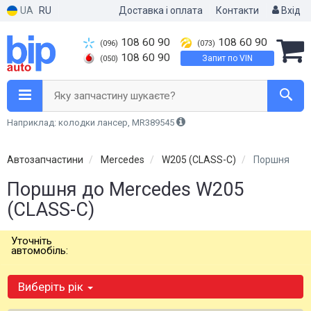
UA
RU
Доставка і оплата
Контакти
Вхід
108 60 90
108 60 90
(096)
(073)
108 60 90
Запит по VIN
(050)
Яку запчастину шукаєте?
Наприклад: колодки лансер, MR389545
Автозапчастини
Mercedes
W205 (CLASS-C)
Поршня
Поршня до Mercedes W205
(CLASS-C)
Уточніть
автомобіль:
Виберіть рік