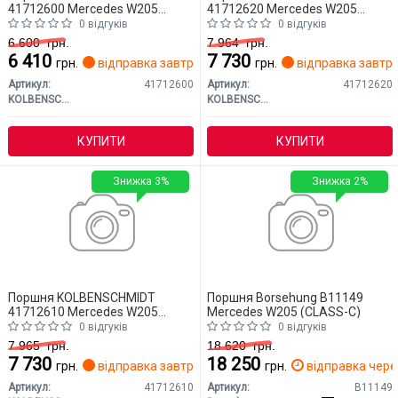
41712600 Mercedes W205
41712620 Mercedes W205
(CLASS-C)
(CLASS-C)
0 відгуків
0 відгуків
6 600
грн.
7 964
грн.
6 410
7 730
грн.
відправка завтра
грн.
відправка завтр
Артикул:
41712600
Артикул:
41712620
KOLBENSCHMIDT
KOLBENSCHMIDT
КУПИТИ
КУПИТИ
Знижка 3%
Знижка 2%
Поршня KOLBENSCHMIDT
Поршня Borsehung B11149
41712610 Mercedes W205
Mercedes W205 (CLASS-C)
(CLASS-C)
0 відгуків
0 відгуків
7 965
грн.
18 620
грн.
7 730
18 250
грн.
відправка завтра
грн.
відправка через
Артикул:
41712610
Артикул:
B11149