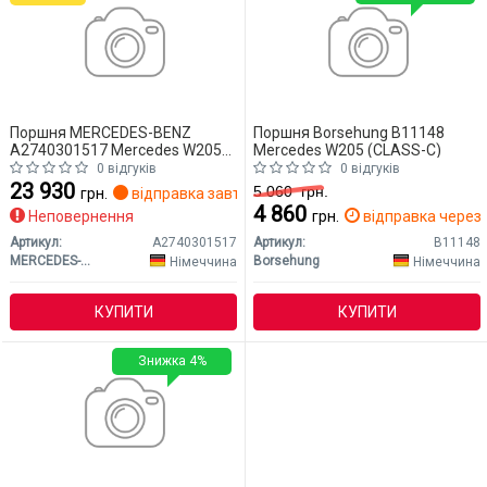
Поршня MERCEDES-BENZ
Поршня Borsehung B11148
A2740301517 Mercedes W205
Mercedes W205 (CLASS-C)
(CLASS-C)
0 відгуків
0 відгуків
23 930
5 060
грн.
грн.
відправка завтра
4 860
Неповернення
грн.
відправка через 
Артикул:
A2740301517
Артикул:
B11148
MERCEDES-BENZ
Borsehung
Німеччина
Німеччина
КУПИТИ
КУПИТИ
Знижка 4%