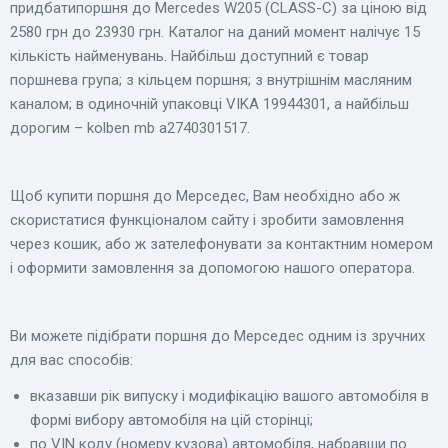
придбатипоршня до Mercedes W205 (CLASS-C) за ціною від
2580 грн до 23930 грн. Каталог на даний момент налічує 15
кількість найменувань. Найбільш доступний є товар
поршнева група; з кільцем поршня; з внутрішнім масляним
каналом; в одиночній упаковці VIKA 19944301, а найбільш
дорогим – kolben mb a2740301517.
Щоб купити поршня до Мерседес, Вам необхідно або ж
скористатися функціоналом сайту і зробити замовлення
через кошик, або ж зателефонувати за контактним номером
і оформити замовлення за допомогою нашого оператора.
Ви можете підібрати поршня до Мерседес одним із зручних
для вас способів:
вказавши рік випуску і модифікацію вашого автомобіля в
формі вибору автомобіля на цій сторінці;
по VIN коду (номеру кузова) автомобіля, набравши по