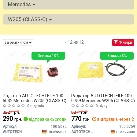
Mercedes
W205 (CLASS-C)
1 - 12 из 12
за рейтингом
Фільтри
Знижка 10%
Знижка 8%
Радіатор AUTOTECHTEILE 100
Радіатор AUTOTECHTEILE 100
5032 Mercedes W205 (CLASS-C)
0759 Mercedes W205 (CLASS-C)
0 відгуків
0 відгуків
322
грн.
837
грн.
290
770
грн.
відправка сьогодні
грн.
відправка через 2 д
Артикул:
100 5032
Артикул:
100 0759
AUTOTECHTEILE
AUTOTECHTEILE
Німеччина
Німеччина