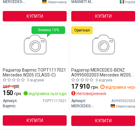
MERCEDES-BENZ
MAGNETI MARELLI
Німеччина
Італія
КУПИТИ
КУПИТИ
Знижка 10%
Оригінал
Радіатор Bapmic TOPT1117021
Радіатор MERCEDES-BENZ
Mercedes W205 (CLASS-C)
A0995002003 Mercedes W205
(CLASS-C)
0 відгуків
0 відгуків
17 910
167
грн.
грн.
відправка через
150
грн.
відправка сьогодні
Неповернення
Артикул:
TOPT1117021
Артикул:
A0995002003
Bapmic
MERCEDES-BENZ
Німеччина
КУПИТИ
КУПИТИ