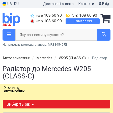
UA
RU
Доставка і оплата
Контакти
Вхід
108 60 90
108 60 90
(096)
(073)
108 60 90
Запит по VIN
(050)
Яку запчастину шукаєте?
Наприклад: колодки лансер, MR389545
Автозапчастини
Mercedes
W205 (CLASS-C)
Радіатор
Радіатор до Mercedes W205
(CLASS-C)
Уточніть
автомобіль:
Виберіть рік