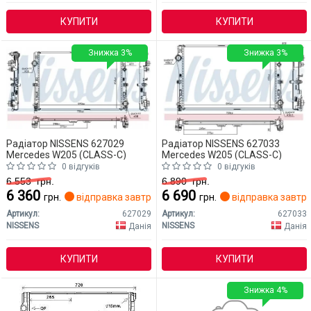
КУПИТИ
КУПИТИ
Знижка 3%
Знижка 3%
Радіатор NISSENS 627029
Радіатор NISSENS 627033
Mercedes W205 (CLASS-C)
Mercedes W205 (CLASS-C)
0 відгуків
0 відгуків
6 553
грн.
6 890
грн.
6 360
6 690
грн.
відправка завтра
грн.
відправка завтр
Артикул:
627029
Артикул:
627033
NISSENS
NISSENS
Данія
Данія
КУПИТИ
КУПИТИ
Знижка 4%