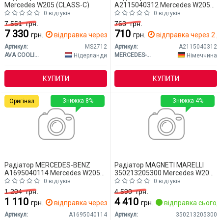
Mercedes W205 (CLASS-C)
A2115040312 Mercedes W205
(CLASS-C)
0 відгуків
0 відгуків
7 551
грн.
763
грн.
7 330
710
грн.
відправка через 2 дн.
грн.
відправка через 2 д
Артикул:
MS2712
Артикул:
A2115040312
AVA COOLING
MERCEDES-BENZ
Нідерланди
Німеччина
КУПИТИ
КУПИТИ
Знижка 8%
Знижка 4%
Оригінал
Радіатор MERCEDES-BENZ
Радіатор MAGNETI MARELLI
A1695040114 Mercedes W205
350213205300 Mercedes W205
(CLASS-C)
(CLASS-C)
0 відгуків
0 відгуків
1 204
грн.
4 590
грн.
1 110
4 410
грн.
відправка через 2 дн.
грн.
відправка сьогод
Артикул:
A1695040114
Артикул:
350213205300