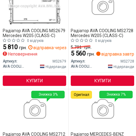
Радіатор AVA COOLING MS2679
Радіатор AVA COOLING MS2728
Mercedes W205 (CLASS-C)
Mercedes W205 (CLASS-C)
0 відгуків
0 відгуків
5 810
5 791
грн.
грн.
відправка через 2 дн.
5 560
Неповернення
грн.
відправка завтр
Артикул:
MS2679
Артикул:
MS2728
AVA COOLING
AVA COOLING
Нідерланди
Нідерланди
КУПИТИ
КУПИТИ
Знижка 3%
Знижка 7%
Оригінал
Радіатор AVA COOLING MS2712
Радіатор MERCEDES-BENZ