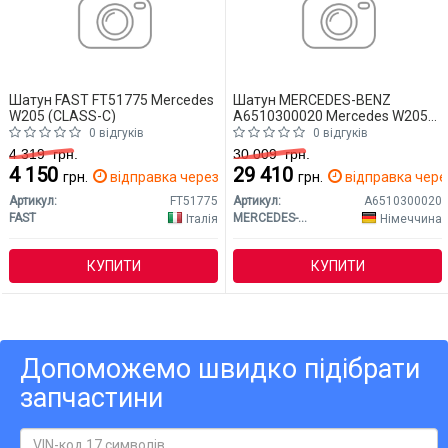
Шатун FAST FT51775 Mercedes
Шатун MERCEDES-BENZ
W205 (CLASS-C)
A6510300020 Mercedes W205
(CLASS-C)
0 відгуків
0 відгуків
4 319
грн.
30 009
грн.
4 150
29 410
грн.
відправка через 2 дн.
грн.
відправка через
Артикул:
FT51775
Артикул:
A6510300020
FAST
MERCEDES-BENZ
Італія
Німеччина
КУПИТИ
КУПИТИ
Допоможемо швидко підібрати
запчастини