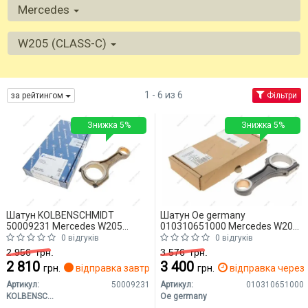
Mercedes
W205 (CLASS-C)
1 - 6 из 6
за рейтингом
Фільтри
Знижка 5%
Знижка 5%
Шатун KOLBENSCHMIDT
Шатун Oe germany
50009231 Mercedes W205
010310651000 Mercedes W205
(CLASS-C)
(CLASS-C)
0 відгуків
0 відгуків
2 956
грн.
3 576
грн.
2 810
3 400
грн.
відправка завтра
грн.
відправка через 
Артикул:
50009231
Артикул:
010310651000
KOLBENSCHMIDT
Oe germany