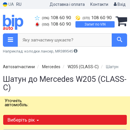
UA
RU
Доставка і оплата
Контакти
Вхід
108 60 90
108 60 90
(096)
(073)
108 60 90
Запит по VIN
(050)
Яку запчастину шукаєте?
Наприклад: колодки лансер, MR389545
Автозапчастини
Mercedes
W205 (CLASS-C)
Шатун
Шатун до Mercedes W205 (CLASS-
C)
Уточніть
автомобіль:
Виберіть рік