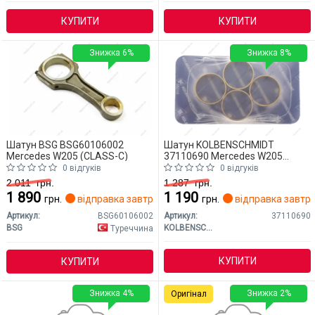
КУПИТИ
КУПИТИ
Знижка 6%
Знижка 8%
Шатун BSG BSG60106002
Шатун KOLBENSCHMIDT
Mercedes W205 (CLASS-C)
37110690 Mercedes W205
(CLASS-C)
0 відгуків
0 відгуків
2 011
грн.
1 287
грн.
1 890
1 190
грн.
відправка завтра
грн.
відправка завтр
Артикул:
BSG60106002
Артикул:
37110690
BSG
KOLBENSCHMIDT
Туреччина
КУПИТИ
КУПИТИ
Знижка 4%
Знижка 2%
Оригінал