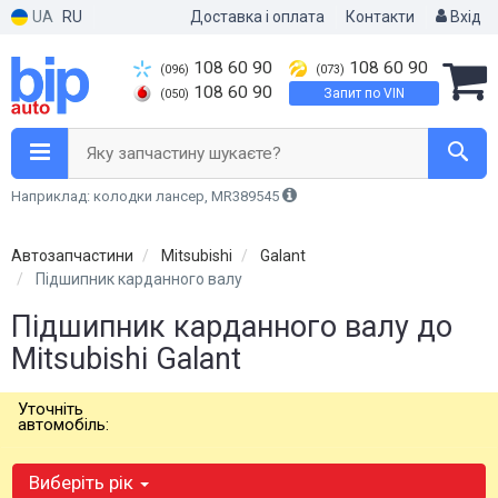
UA
RU
Доставка і оплата
Контакти
Вхід
108 60 90
108 60 90
(096)
(073)
108 60 90
Запит по VIN
(050)
Яку запчастину шукаєте?
Наприклад: колодки лансер, MR389545
Автозапчастини
Mitsubishi
Galant
Підшипник карданного валу
Підшипник карданного валу до
Mitsubishi Galant
Уточніть
автомобіль:
Виберіть рік