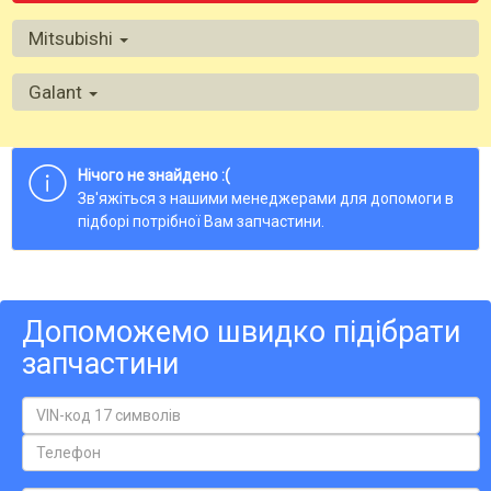
Mitsubishi
Galant
Нічого не знайдено :(
Зв'яжіться з нашими менеджерами для допомоги в
підборі потрібної Вам запчастини.
Допоможемо швидко підібрати
запчастини