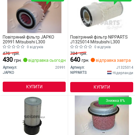
Повітряний фільтр JAPKO
Повітряний фільтр NIPPARTS
20991 Mitsubishi L300
J1325014 Mitsubishi L300
0 відгуків
0 відгуків
476
грн.
704
грн.
430
640
грн.
відправка сьогодні
грн.
відправка завтра
Артикул:
20991
Артикул:
J1325014
JAPKO
NIPPARTS
Нідерланди
КУПИТИ
КУПИТИ
Знижка 8%