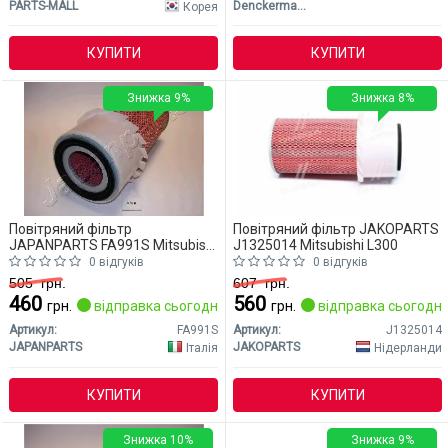
PARTS-MALL
Denckermann
Корея
КУПИТИ
КУПИТИ
Знижка 9%
Знижка 8%
Повітряний фільтр
Повітряний фільтр JAKOPARTS
JAPANPARTS FA991S Mitsubishi
J1325014 Mitsubishi L300
L300
0 відгуків
0 відгуків
505
грн.
607
грн.
460
560
грн.
відправка сьогодні
грн.
відправка сьогодні
Артикул:
FA991S
Артикул:
J1325014
JAPANPARTS
JAKOPARTS
Італія
Нідерланди
КУПИТИ
КУПИТИ
Знижка 10%
Знижка 9%