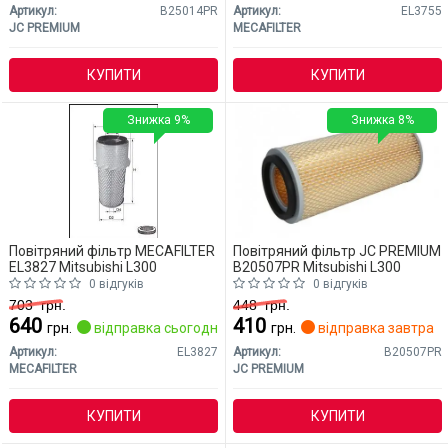
Артикул:
B25014PR
Артикул:
EL3755
JC PREMIUM
MECAFILTER
КУПИТИ
КУПИТИ
Знижка 9%
Знижка 8%
Повітряний фільтр MECAFILTER
Повітряний фільтр JC PREMIUM
EL3827 Mitsubishi L300
B20507PR Mitsubishi L300
0 відгуків
0 відгуків
703
грн.
448
грн.
640
410
грн.
відправка сьогодні
грн.
відправка завтра
Артикул:
EL3827
Артикул:
B20507PR
MECAFILTER
JC PREMIUM
КУПИТИ
КУПИТИ