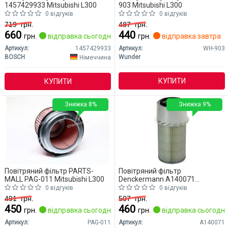
1457429933 Mitsubishi L300
903 Mitsubishi L300
0 відгуків
0 відгуків
719
грн.
487
грн.
660
440
грн.
відправка сьогодні
грн.
відправка завтра
Артикул:
1457429933
Артикул:
WH-903
BOSCH
Wunder
Німеччина
КУПИТИ
КУПИТИ
Знижка 8%
Знижка 9%
Повітряний фільтр PARTS-
Повітряний фільтр
MALL PAG-011 Mitsubishi L300
Denckermann A140071
Mitsubishi L300
0 відгуків
0 відгуків
491
грн.
507
грн.
450
460
грн.
відправка сьогодні
грн.
відправка сьогодні
Артикул:
PAG-011
Артикул:
A140071