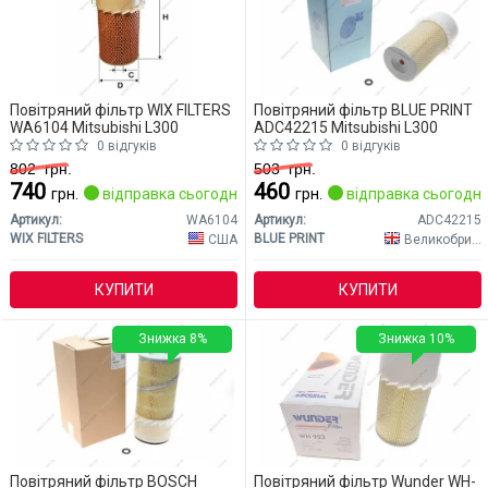
Повітряний фільтр WIX FILTERS
Повітряний фільтр BLUE PRINT
WA6104 Mitsubishi L300
ADC42215 Mitsubishi L300
0 відгуків
0 відгуків
802
грн.
503
грн.
740
460
грн.
відправка сьогодні
грн.
відправка сьогодні
Артикул:
WA6104
Артикул:
ADC42215
WIX FILTERS
BLUE PRINT
США
Великобританія
КУПИТИ
КУПИТИ
Знижка 8%
Знижка 10%
Повітряний фільтр BOSCH
Повітряний фільтр Wunder WH-