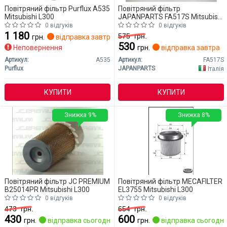
Повітряний фільтр Purflux A535
Повітряний фільтр
Mitsubishi L300
JAPANPARTS FA517S Mitsubishi
L300
0 відгуків
0 відгуків
1 180
575
грн.
грн.
відправка завтра
530
Неповернення
грн.
відправка завтра
Артикул:
A535
Артикул:
FA517S
Purflux
JAPANPARTS
Італія
КУПИТИ
КУПИТИ
Знижка 9%
Знижка 8%
Повітряний фільтр JC PREMIUM
Повітряний фільтр MECAFILTER
B25014PR Mitsubishi L300
EL3755 Mitsubishi L300
0 відгуків
0 відгуків
473
грн.
654
грн.
430
600
грн.
відправка сьогодні
грн.
відправка сьогодні