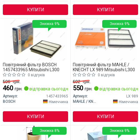
КУПИТИ
КУПИТИ
Знижка 9%
Знижка 9%
Повітряний фільтр BOSCH
Повітряний фільтр MAHLE /
1457433965 Mitsubishi L300
KNECHT LX 989 Mitsubishi L300
0 відгуків
0 відгуків
506
грн.
602
грн.
460
550
грн.
відправка сьогодні
грн.
відправка сьогодні
Артикул:
1457433965
Артикул:
LX 989
BOSCH
MAHLE / KNECHT
Німеччина
Німеччина
КУПИТИ
КУПИТИ
Знижка 8%
Знижка 9%