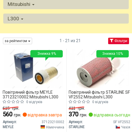
Mitsubishi
L300
1 - 21 из 21
за рейтингом
Фільтри
Знижка 9%
Знижка 10%
Повітряний фільтр MEYLE
Повітряний фільтр STARLINE SF
37123210002 Mitsubishi L300
VF2552 Mitsubishi L300
0 відгуків
0 відгуків
615
грн.
411
грн.
560
370
грн.
відправка завтра
грн.
відправка сьогодні
Артикул:
37123210002
Артикул:
SF VF2552
MEYLE
STARLINE
Німеччина
Чехія