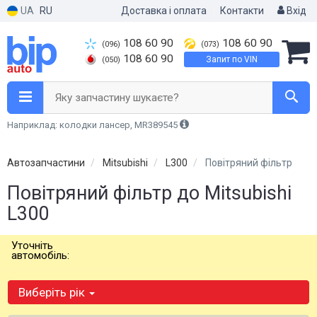
UA
RU
Доставка і оплата
Контакти
Вхід
108 60 90
108 60 90
(096)
(073)
108 60 90
Запит по VIN
(050)
Яку запчастину шукаєте?
Наприклад: колодки лансер, MR389545
Автозапчастини
Mitsubishi
L300
Повітряний фільтр
Повітряний фільтр до Mitsubishi
L300
Уточніть
автомобіль:
Виберіть рік