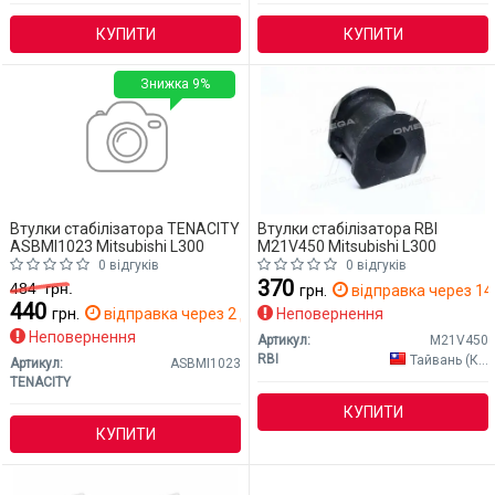
КУПИТИ
КУПИТИ
Знижка 9%
Втулки стабілізатора TENACITY
Втулки стабілізатора RBI
ASBMI1023 Mitsubishi L300
M21V450 Mitsubishi L300
0 відгуків
0 відгуків
370
484
грн.
грн.
відправка через 14 
440
грн.
відправка через 2 дн.
Неповернення
Неповернення
Артикул:
M21V450
RBI
Тайвань (Китай)
Артикул:
ASBMI1023
TENACITY
КУПИТИ
КУПИТИ