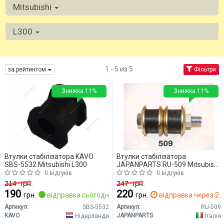
Mitsubishi
L300
1 - 5 из 5
за рейтингом
Фільтри
Знижка 11%
Знижка 11%
Втулки стабілізатора KAVO
Втулки стабілізатора
SBS-5532 Mitsubishi L300
JAPANPARTS RU-509 Mitsubishi
L300
0 відгуків
0 відгуків
214
грн.
247
грн.
190
220
грн.
відправка сьогодні
грн.
відправка через 2 д
Артикул:
SBS-5532
Артикул:
RU-509
KAVO
JAPANPARTS
Нідерланди
Італія