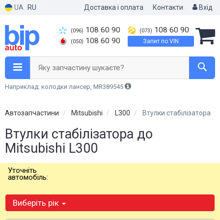
UA
RU
Доставка і оплата
Контакти
Вхід
108 60 90
108 60 90
(096)
(073)
108 60 90
Запит по VIN
(050)
Яку запчастину шукаєте?
Наприклад: колодки лансер, MR389545
Автозапчастини
Mitsubishi
L300
Втулки стабілізатора
Втулки стабілізатора до
Mitsubishi L300
Уточніть
автомобіль:
Виберіть рік