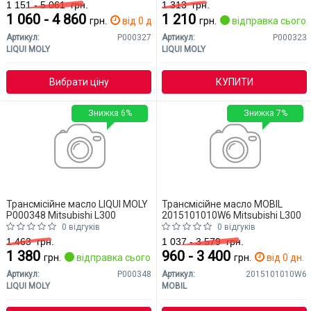
1 151 - 5 061
грн.
1 313
грн.
1 060 - 4 860
1 210
грн.
від 0 дн.
грн.
відправка сьогод
Артикул:
P000327
Артикул:
P000323
LIQUI MOLY
LIQUI MOLY
Вибрати ціну
КУПИТИ
Знижка 6%
Знижка 7%
Трансмісійне масло LIQUI MOLY
Трансмісійне масло MOBIL
P000348 Mitsubishi L300
2015101010W6 Mitsubishi L300
0 відгуків
0 відгуків
1 463
грн.
1 037 - 3 579
грн.
1 380
960 - 3 400
грн.
відправка сьогодні
грн.
від 0 дн.
Артикул:
P000348
Артикул:
2015101010W6
LIQUI MOLY
MOBIL