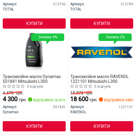
Артикул:
213790
Артикул:
213789
TOTAL
TOTAL
КУПИТИ
КУПИТИ
Знижка 4%
Знижка 2%
Трансмісійне масло Dynamax
Трансмісійне масло RAVENOL
501841 Mitsubishi L300
1221101 Mitsubishi L300
0 відгуків
0 відгуків
4 475
грн.
18 971
грн.
4 300
18 600
грн.
відправка сьогодні
грн.
відправка завт
Артикул:
501841
Артикул:
1221101
Dynamax
RAVENOL
КУПИТИ
КУПИТИ