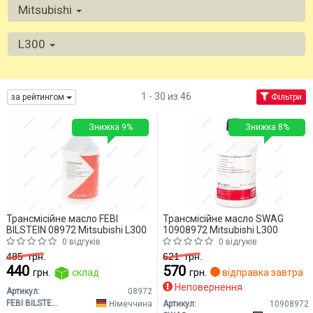
Mitsubishi
L300
1 - 30 из 46
за рейтингом
Фільтри
Знижка 9%
Знижка 8%
Трансмісійне масло FEBI
Трансмісійне масло SWAG
BILSTEIN 08972 Mitsubishi L300
10908972 Mitsubishi L300
0 відгуків
0 відгуків
485
грн.
621
грн.
440
570
грн.
склад
грн.
відправка завтра
Неповернення
Артикул:
08972
FEBI BILSTEIN
Німеччина
Артикул:
10908972