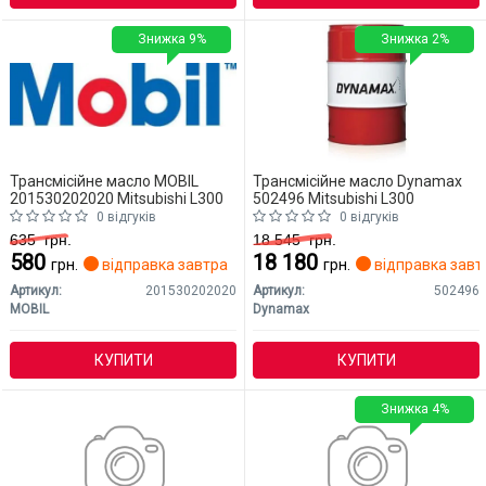
Знижка 9%
Знижка 2%
Трансмісійне масло MOBIL
Трансмісійне масло Dynamax
201530202020 Mitsubishi L300
502496 Mitsubishi L300
0 відгуків
0 відгуків
635
грн.
18 545
грн.
580
18 180
грн.
відправка завтра
грн.
відправка завт
Артикул:
201530202020
Артикул:
502496
MOBIL
Dynamax
КУПИТИ
КУПИТИ
Знижка 4%