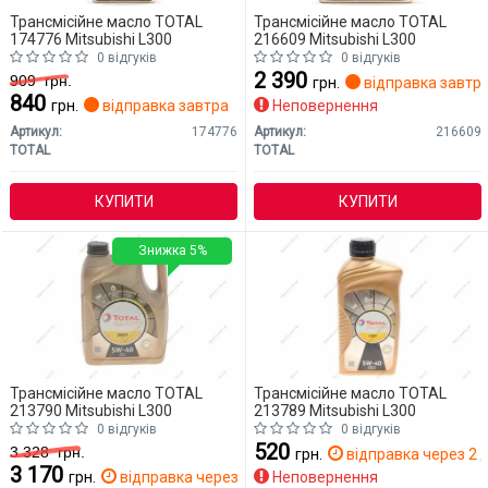
Трансмісійне масло TOTAL
Трансмісійне масло TOTAL
174776 Mitsubishi L300
216609 Mitsubishi L300
0 відгуків
0 відгуків
2 390
909
грн.
грн.
відправка завтр
840
грн.
відправка завтра
Неповернення
Артикул:
174776
Артикул:
216609
TOTAL
TOTAL
КУПИТИ
КУПИТИ
Знижка 5%
Трансмісійне масло TOTAL
Трансмісійне масло TOTAL
213790 Mitsubishi L300
213789 Mitsubishi L300
0 відгуків
0 відгуків
520
3 328
грн.
грн.
відправка через 2 д
3 170
грн.
відправка через 2 дн.
Неповернення