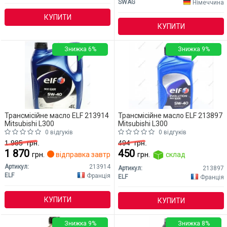
SWAG
Німеччина
КУПИТИ
КУПИТИ
Знижка 6%
Знижка 9%
Трансмісійне масло ELF 213914
Трансмісійне масло ELF 213897
Mitsubishi L300
Mitsubishi L300
0 відгуків
0 відгуків
1 985
грн.
494
грн.
1 870
450
грн.
відправка завтра
грн.
склад
Артикул:
213914
Артикул:
213897
ELF
Франція
ELF
Франція
КУПИТИ
КУПИТИ
Знижка 9%
Знижка 8%