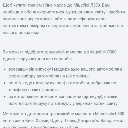
Щоб купити трансмісійне масло до Міцубісі Л300, Вам
необхідно або ж скористатися функціоналом сайту і зробити
замовлення через кошик, або ж зателефонувати за
контактним номером і оформити замовлення за допомогою
нашого оператора.
Ви можете підібрати трансмісійне масло до Міцубісі Л300
одним із зручних для вас способів:
вказавши рік випуску і модифікацію вашого автомобіля в
формі вибору автомобіля на цій сторінці;
по VIN коду (номеру кузова) автомобіля, набравши по
телефону наших фахівців;
за каталожним номером запчастини (артикулу), ввівши
його в поле пошуку по артикулу у верхній частині сайту.
Ми можемо доставити трансмісійне масло до Mitsubishi L300
не тільки в Київ, Харків, Одесу, Львів, Дніпро або Запоріжжя,
а і у будь-яку точку України за 1-3 дні.