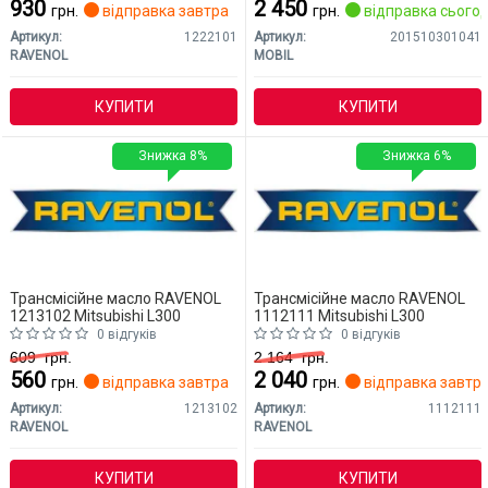
930
2 450
грн.
відправка завтра
грн.
відправка сьогод
Артикул:
1222101
Артикул:
201510301041
RAVENOL
MOBIL
КУПИТИ
КУПИТИ
Знижка 8%
Знижка 6%
Трансмісійне масло RAVENOL
Трансмісійне масло RAVENOL
1213102 Mitsubishi L300
1112111 Mitsubishi L300
0 відгуків
0 відгуків
609
грн.
2 164
грн.
560
2 040
грн.
відправка завтра
грн.
відправка завтр
Артикул:
1213102
Артикул:
1112111
RAVENOL
RAVENOL
КУПИТИ
КУПИТИ