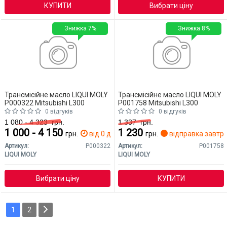
КУПИТИ
Вибрати ціну
Знижка 7%
Знижка 8%
Трансмісійне масло LIQUI MOLY
Трансмісійне масло LIQUI MOLY
P000322 Mitsubishi L300
P001758 Mitsubishi L300
0 відгуків
0 відгуків
1 080 - 4 323
грн.
1 337
грн.
1 000 - 4 150
1 230
грн.
від 0 дн.
грн.
відправка завтр
Артикул:
P000322
Артикул:
P001758
LIQUI MOLY
LIQUI MOLY
Вибрати ціну
КУПИТИ
1
2