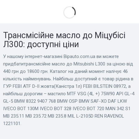
Трансмісійне масло до Міцубісі
Л300: доступні ціни
У нашому інтернет-магазині Bіpauto.com.ua ви можете
придбатитрансмісійне масло до Mitsubishi L300 за ціною від
440 грн до 18600 грн. Каталог на даний момент налічує 46
кількість найменувань. Найбільш доступний є товар рідина в
ГУР FEBI ATF D-II жовта(Каністра 1л) FEBI BILSTEIN 08972, а
найбільш дорогим – мастило MTF VSG (4L +) 75W90 API GL-4
GL-5 BMW 8322 9407 768 BMW OSP BMW SAF-XO DAF LKW
IVECO BOT 130M IVECO BOT 328 IVECO BOT 720 MAN 342 S1
MB 235.11 MB 235.72 MB 235.8 MIL L-2105D REN RAVENOL
1221101.