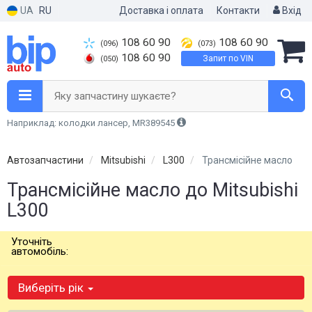
UA
RU
Доставка і оплата
Контакти
Вхід
108 60 90
108 60 90
(096)
(073)
108 60 90
Запит по VIN
(050)
Яку запчастину шукаєте?
Наприклад: колодки лансер, MR389545
Автозапчастини
Mitsubishi
L300
Трансмісійне масло
Трансмісійне масло до Mitsubishi
L300
Уточніть
автомобіль:
Виберіть рік