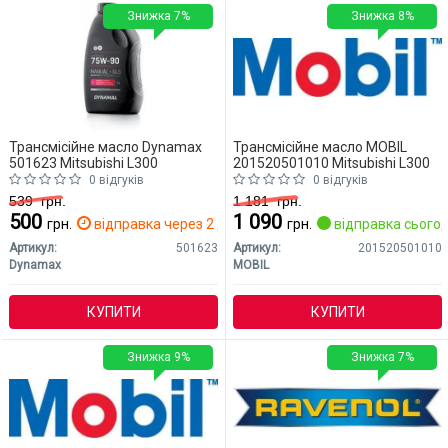
Знижка 7%
Знижка 8%
Трансмісійне масло Dynamax
Трансмісійне масло MOBIL
501623 Mitsubishi L300
201520501010 Mitsubishi L300
0 відгуків
0 відгуків
539
грн.
1 181
грн.
500
1 090
грн.
відправка через 2 дн.
грн.
відправка сьогод
Артикул:
501623
Артикул:
201520501010
Dynamax
MOBIL
КУПИТИ
КУПИТИ
Знижка 9%
Знижка 7%