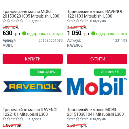
Трансмісійне масло MOBIL
Трансмісійне масло RAVENOL
201530201035 Mitsubishi L300
1221103 Mitsubishi L300
0 відгуків
0 відгуків
689
грн.
1 134
грн.
630
1 050
грн.
відправка сьогодні
грн.
відправка сьогод
Артикул:
201530201035
Артикул:
1221103
MOBIL
RAVENOL
КУПИТИ
КУПИТИ
Знижка 8%
Знижка 6%
Трансмісійне масло RAVENOL
Трансмісійне масло MOBIL
1222101 Mitsubishi L300
201510301041 Mitsubishi L300
0 відгуків
0 відгуків
1 006
грн.
2 597
грн.