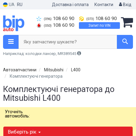
UA
RU
Доставка і оплата
Контакти
Вхід
108 60 90
108 60 90
(096)
(073)
108 60 90
Запит по VIN
(050)
Яку запчастину шукаєте?
Наприклад: колодки лансер, MR389545
Автозапчастини
Mitsubishi
L400
Комплектуючі генератора
Комплектуючі генератора до
Mitsubishi L400
Уточніть
автомобіль:
Виберіть рік