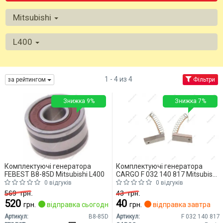
Mitsubishi
L400
1 - 4 из 4
за рейтингом
Фільтри
Знижка 9%
Знижка 7%
Комплектуючі генератора
Комплектуючі генератора
FEBEST B8-85D Mitsubishi L400
CARGO F 032 140 817 Mitsubishi
L400
0 відгуків
0 відгуків
569
грн.
43
грн.
520
40
грн.
відправка сьогодні
грн.
відправка завтра
Артикул:
B8-85D
Артикул:
F 032 140 817