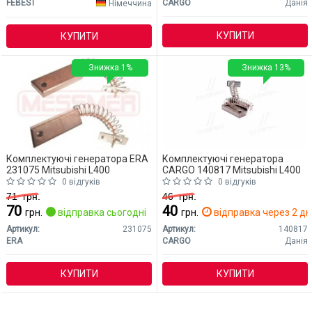
FEBEST
CARGO
Данія
Німеччина
КУПИТИ
КУПИТИ
Знижка 1%
Знижка 13%
Комплектуючі генератора ERA
Комплектуючі генератора
231075 Mitsubishi L400
CARGO 140817 Mitsubishi L400
0 відгуків
0 відгуків
71
грн.
46
грн.
70
40
грн.
відправка сьогодні
грн.
відправка через 2 дн
Артикул:
231075
Артикул:
140817
ERA
CARGO
Данія
КУПИТИ
КУПИТИ