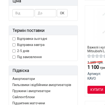
Ціна
ОК
Термін поставки
Відправка сьогодні
Відправка завтра
Важелі і к
2-5 днів
Mitsubishi 
Під замовлення
1 189
грн.
1 100
грн
Підвіска
Артикул:
KAVO
Амортизатори
Пильовики і відбійники амортизаторів
КУПИТИ
Пружини і амортизатори
Сайлентблоки
Підшипник маточини