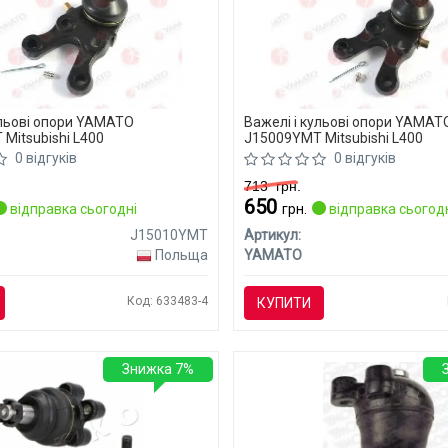
ульові опори YAMATO
Важелі і кульові опори YAMAT
Mitsubishi L400
J15009YMT Mitsubishi L400
0 відгуків
0 відгуків
713
грн.
650
відправка сьогодні
грн.
відправка сьогод
J15010YMT
Артикул:
Польща
YAMATO
Код: 633483-4
КУПИТИ
Знижка 7%