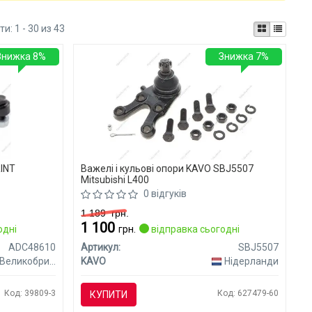
ти:
1 - 30 из 43
Знижка 8%
Знижка 7%
RINT
Важелі і кульові опори KAVO SBJ5507
Mitsubishi L400
0 відгуків
1 189
грн.
1 100
одні
грн.
відправка сьогодні
ADC48610
Артикул:
SBJ5507
Великобританія
KAVO
Нідерланди
Код: 39809-3
Код: 627479-60
КУПИТИ