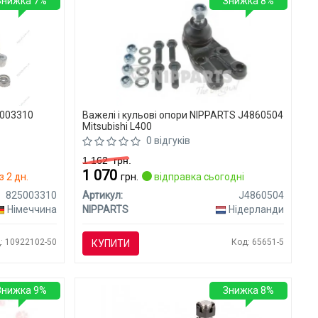
Знижка 7%
Знижка 8%
5003310
Важелі і кульові опори NIPPARTS J4860504
Mitsubishi L400
0 відгуків
1 162
грн.
1 070
 2 дн.
грн.
відправка сьогодні
825003310
Артикул:
J4860504
Німеччина
NIPPARTS
Нідерланди
: 10922102-50
Код: 65651-5
КУПИТИ
Знижка 9%
Знижка 8%