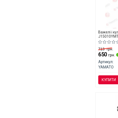
Важелі і к
J15010YMT 
713
грн.
650
грн.
Артикул:
YAMATO
КУПИТИ