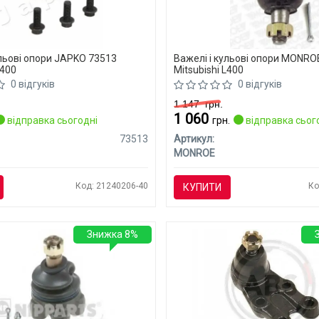
ульові опори JAPKO 73513
Важелі і кульові опори MONRO
L400
Mitsubishi L400
0 відгуків
0 відгуків
1 147
грн.
1 060
відправка сьогодні
грн.
відправка сьог
73513
Артикул:
MONROE
Код: 21240206-40
Ко
КУПИТИ
Знижка 8%