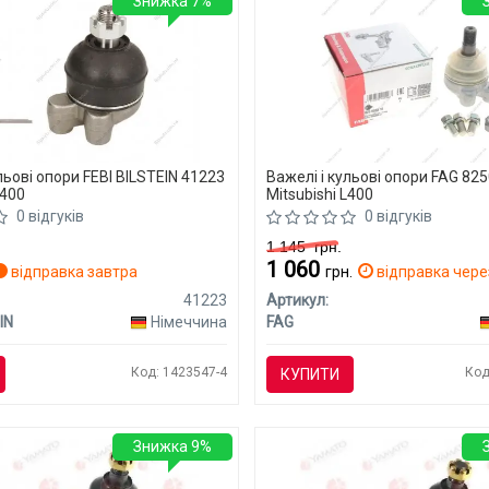
Знижка 7%
льові опори FEBI BILSTEIN 41223
Важелі і кульові опори FAG 82
L400
Mitsubishi L400
0 відгуків
0 відгуків
1 145
грн.
1 060
відправка завтра
грн.
відправка через
41223
Артикул:
IN
Німеччина
FAG
Код: 1423547-4
Код
КУПИТИ
Знижка 9%