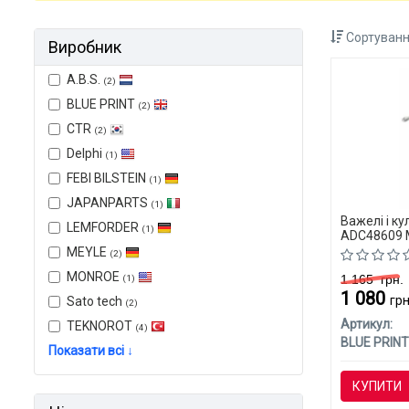
Сортуванн
Виробник
A.B.S.
(2)
BLUE PRINT
(2)
CTR
(2)
Delphi
(1)
FEBI BILSTEIN
(1)
JAPANPARTS
(1)
Важелі і ку
LEMFORDER
(1)
ADC48609 M
MEYLE
(2)
MONROE
1 165
грн.
(1)
1 080
грн
Sato tech
(2)
Артикул:
TEKNOROT
(4)
BLUE PRINT
Показати всі ↓
КУПИТИ