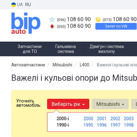
UA
RU
108 60 90
108 60 90
(096)
(073)
108 60 90
Запит по VIN
(050)
Запчастини
Гальмівна
Двигун і система
для ТО
система
вихлопу
Автозапчастини
Mitsubishi
L400
Важелі і кульові оп
Важелі і кульові опори до Mitsub
Уточніть
Виберіть рік
Mitsubishi
автомобіль:
2000-і
2000
2001
2002
2003
1990-і
1995
1996
1997
1998