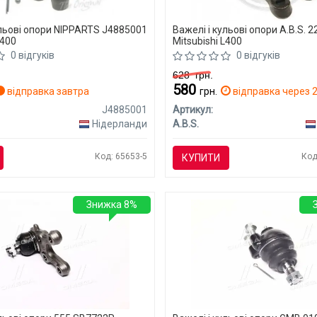
ульові опори NIPPARTS J4885001
Важелі і кульові опори A.B.S. 
L400
Mitsubishi L400
0 відгуків
0 відгуків
628
грн.
580
відправка завтра
грн.
відправка через 2
J4885001
Артикул:
Нідерланди
A.B.S.
Код: 65653-5
Код
КУПИТИ
Знижка 8%