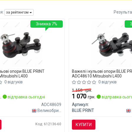
я:
Результа
за рейтингом
Знижка 7%
льові опори BLUE PRINT
Важелі і кульові опори BLUE P
itsubishi L400
ADC48610 Mitsubishi L400
0 відгуків
0 відгуків
1 158
грн.
1 070
.
відправка сьогодні
грн.
відправка сьог
ADC48609
Артикул:
Великобританія
BLUE PRINT
Код: 612136-60
КУПИТИ