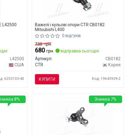
E L42500
Важелі і кульові опори CTR CB0182
Mitsubishi L400
0 відгуків
738
грн.
680
одні
грн.
відправка сьогодні
L42500
Артикул:
CB0182
США
CTR
Корея
д: 6253103-40
Код: 19643939-2
КУПИТИ
Знижка 8%
Знижка 7%