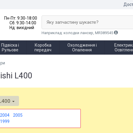
Дост
Пн-Пт:
9:30-18:00
Яку запчастину шукаєте?
Сб:
9:30-14:00
Нд:
вихідний
Наприклад: колодки лансер, MR389545
Підвіска і
Коробка
Охолодження і
Електрика
Рульове
передач
Опалення
Освітлен
ори
ishi L400
L400
2004
2005
1999