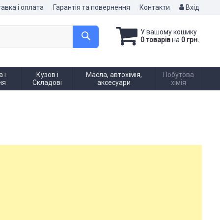
авка і оплата
Гарантія та повернення
Контакти
Вхід
У вашому кошику
0 товарів
на
0 грн.
 і
Кузов і
Масла, автохімія,
Побутова
ня
Складові
аксесуари
хімія