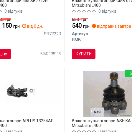
ульові опори 555 SB7722R
Важелі і кульові опори GMB 0
L400
Mitsubishi L400
0 відгуків
0 відгуків
241
грн.
593
грн.
1 150
540
грн.
від 0 дн.
грн.
відправка завтра
SB7722R
Артикул:
GMB
Код: 130110
ціну
КУПИТИ
ульові опори APLUS 13254AP
Важелі і кульові опори ASHIKA
L400
Mitsubishi L400
0 відгуків
0 відгуків