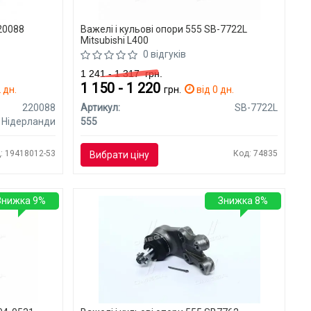
220088
Важелі і кульові опори 555 SB-7722L
Mitsubishi L400
0 відгуків
1 241 - 1 317
грн.
1 150 - 1 220
 дн.
грн.
від 0 дн.
220088
Артикул:
SB-7722L
Нідерланди
555
: 19418012-53
Код: 74835
Вибрати ціну
Знижка 9%
Знижка 8%