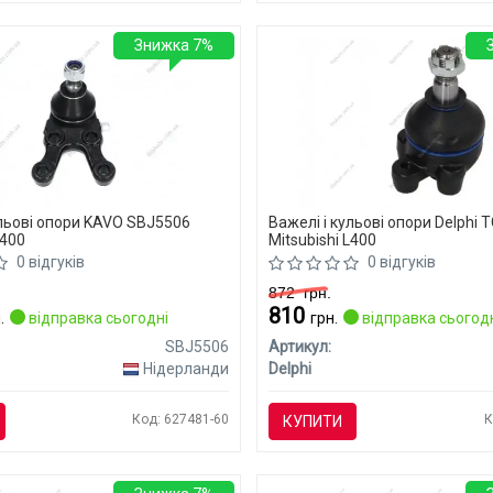
Знижка 7%
ульові опори KAVO SBJ5506
Важелі і кульові опори Delphi 
L400
Mitsubishi L400
0 відгуків
0 відгуків
872
грн.
810
.
відправка сьогодні
грн.
відправка сьогод
SBJ5506
Артикул:
Нідерланди
Delphi
Код: 627481-60
К
КУПИТИ