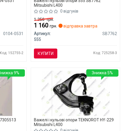
104-0531
Важелі і кульові опори 555 SB7762
Mitsubishi L400
0 відгуків
1 256
грн.
1 160
грн.
відправка завтра
0104-0531
Артикул:
SB7762
555
Код: 152755-2
Код: 725258-3
КУПИТИ
Знижка 9%
Знижка 5%
 7305513
Важелі і кульові опори TEKNOROT HY-229
Mitsubishi L400
0 відгуків