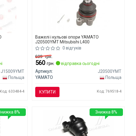
O
Важелі і кульові опори YAMATO
J20500YMT Mitsubishi L400
0 відгуків
609
грн.
560
ні
грн.
відправка сьогодні
J15009YMT
Артикул:
J20500YMT
Польща
YAMATO
Польща
Код: 633484-4
Код: 769518-4
КУПИТИ
Знижка 8%
Знижка 8%