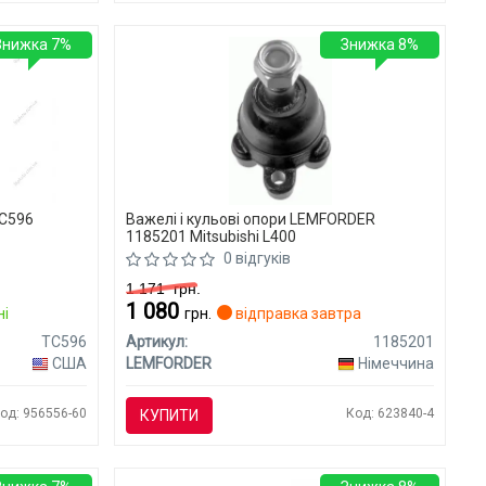
Знижка 7%
Знижка 8%
TC596
Важелі і кульові опори LEMFORDER
1185201 Mitsubishi L400
0 відгуків
1 171
грн.
1 080
ні
грн.
відправка завтра
TC596
Артикул:
1185201
США
LEMFORDER
Німеччина
од: 956556-60
Код: 623840-4
КУПИТИ