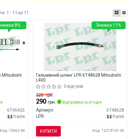
ти:
1 - 11 из 11
Знижка 8%
Знижка 11%
 Mitsubishi
Гальмівний шланг LPR 6T48628 Mitsubishi
L400
0 відгуків
325
грн.
290
ні
грн.
відправка сьогодні
6T46426
Артикул:
6T48628
Італія
LPR
Італія
Код: 73062-40
Код: 12219747-40
КУПИТИ