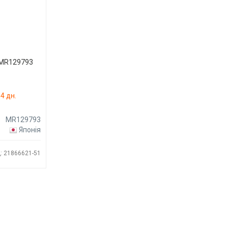
 MR129793
4 дн.
MR129793
Японія
: 21866621-51