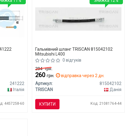
нижка 11%
Знижка 12%
241222
Гальмівний шланг TRISCAN 815042102
Mitsubishi L400
0 відгуків
294
грн.
260
грн.
відправка через 2 дн.
241222
Артикул:
815042102
Італія
TRISCAN
Данія
д: 4457258-60
Код: 21081764-44
КУПИТИ