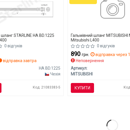
 шланг STARLINE HA BD.1225
Гальмівний шланг MITSUBISHI
L400
Mitsubishi L400
0 відгуків
0 відгуків
890
грн.
відправка через 1
відправка завтра
Неповернення
HA BD.1225
Артикул:
Чехія
MITSUBISHI
Код: 21083383-5
Код
КУПИТИ