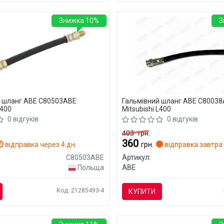
Знижка 10%
З
й шланг ABE C80503ABE
Гальмівний шланг ABE C8003
L400
Mitsubishi L400
0 відгуків
0 відгуків
403
грн.
360
відправка через 4 дн.
грн.
відправка завтра
C80503ABE
Артикул:
Польща
ABE
Код: 21285493-4
КУПИТИ