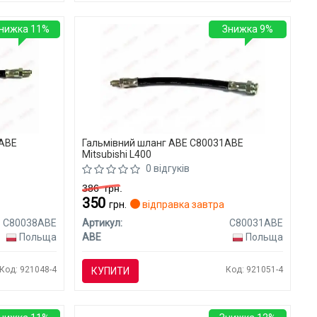
нижка 11%
Знижка 9%
8ABE
Гальмівний шланг ABE C80031ABE
Mitsubishi L400
0 відгуків
386
грн.
350
грн.
відправка завтра
C80038ABE
Артикул:
C80031ABE
Польща
ABE
Польща
Код: 921048-4
Код: 921051-4
КУПИТИ