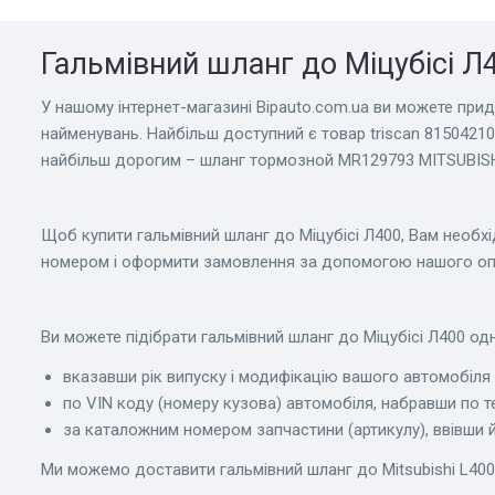
Гальмівний шланг до Міцубісі Л4
У нашому інтернет-магазині Bіpauto.com.ua ви можете придб
найменувань. Найбільш доступний є товар triscan 815042102 шланг 
найбільш дорогим – шланг тормозной MR129793 MITSUBISH
Щоб купити гальмівний шланг до Міцубісі Л400, Вам необх
номером і оформити замовлення за допомогою нашого оп
Ви можете підібрати гальмівний шланг до Міцубісі Л400 одн
вказавши рік випуску і модифікацію вашого автомобіля в
по VIN коду (номеру кузова) автомобіля, набравши по т
за каталожним номером запчастини (артикулу), ввівши йо
Ми можемо доставити гальмівний шланг до Mitsubishi L400 не