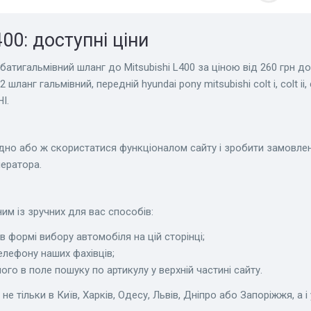
00: доступні ціни
атигальмівний шланг до Mitsubishi L400 за ціною від 260 грн до 
гальмівний, передній hyundai pony mitsubishi colt i, colt ii, colt iii,
I.
ідно або ж скористатися функціоналом сайту і зробити замовле
ератора.
им із зручних для вас способів:
 формі вибору автомобіля на цій сторінці;
елефону наших фахівців;
го в поле пошуку по артикулу у верхній частині сайту.
 тільки в Київ, Харків, Одесу, Львів, Дніпро або Запоріжжя, а і 