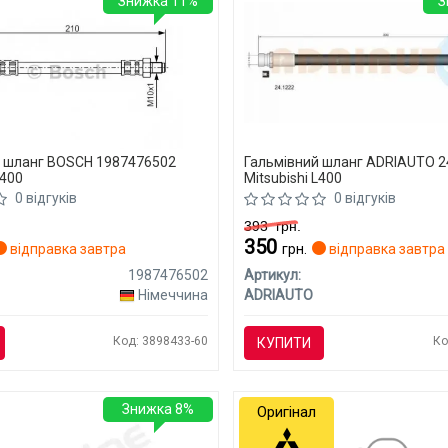
Знижка 11%
З
й шланг BOSCH 1987476502
Гальмівний шланг ADRIAUTO 
L400
Mitsubishi L400
0 відгуків
0 відгуків
393
грн.
350
відправка завтра
грн.
відправка завтра
1987476502
Артикул:
Німеччина
ADRIAUTO
Код: 3898433-60
Ко
КУПИТИ
Знижка 8%
Оригінал