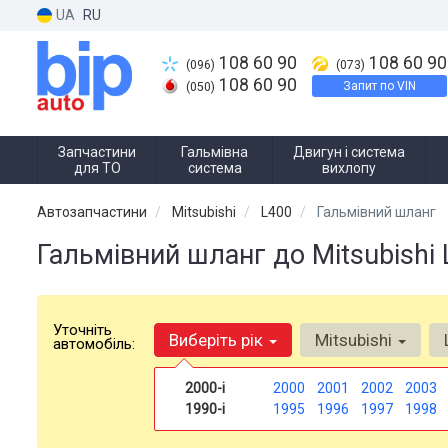
UA
RU
108 60 90
108 60 90
(096)
(073)
108 60 90
Запит по VIN
(050)
Запчастини
Гальмівна
Двигун і система
для ТО
система
вихлопу
Автозапчастини
Mitsubishi
L400
Гальмівний шланг
Гальмівний шланг до Mitsubishi 
Уточніть
Виберіть рік
Mitsubishi
автомобіль:
2000-і
2000
2001
2002
2003
1990-і
1995
1996
1997
1998