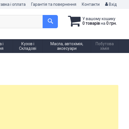
авка і оплата
Гарантія та повернення
Контакти
Вхід
У вашому кошику
0 товарів
на
0 грн.
 і
Кузов і
Масла, автохімія,
Побутова
ня
Складові
аксесуари
хімія