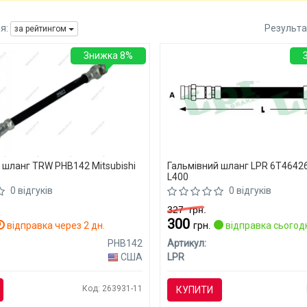
я:
Результа
за рейтингом
Знижка 8%
 шланг TRW PHB142 Mitsubishi
Гальмівний шланг LPR 6T46426
L400
0 відгуків
0 відгуків
327
грн.
300
відправка через 2 дн.
грн.
відправка сьогод
PHB142
Артикул:
США
LPR
Код: 263931-11
КУПИТИ