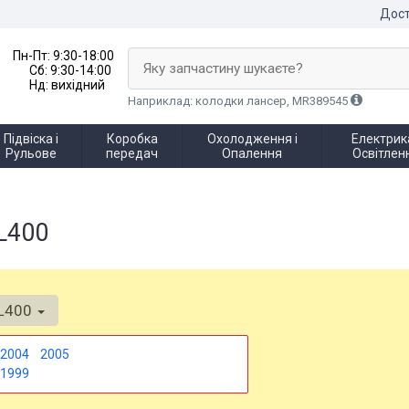
Дост
Пн-Пт:
9:30-18:00
Яку запчастину шукаєте?
Сб:
9:30-14:00
Нд:
вихідний
Наприклад: колодки лансер, MR389545
Підвіска і
Коробка
Охолодження і
Електрика
Рульове
передач
Опалення
Освітлен
L400
L400
2004
2005
1999