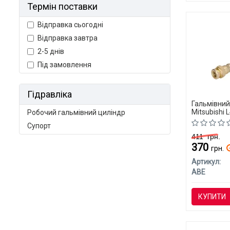
Термін поставки
Відправка сьогодні
Відправка завтра
2-5 днів
Під замовлення
Гідравліка
Гальмівни
Mitsubishi 
Робочий гальмівний циліндр
Супорт
411
грн.
370
грн.
Артикул:
ABE
КУПИТИ