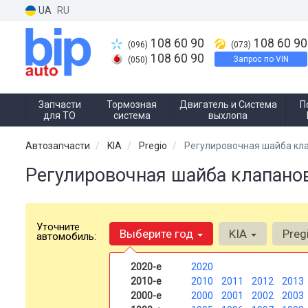
UA
RU
108 60 90
108 60 90
(096)
(073)
108 60 90
Запрос по VIN
(050)
Запчасти
Тормозная
Двигатель и Система
П
для ТО
система
выхлопа
Автозапчасти
KIA
Pregio
Регулировочная шайба кл
Регулировочная шайба клапанов 
Уточните
Выберите год
KIA
Preg
автомобиль:
2020-е
2020
2010-е
2010
2011
2012
2013
2000-е
2000
2001
2002
2003