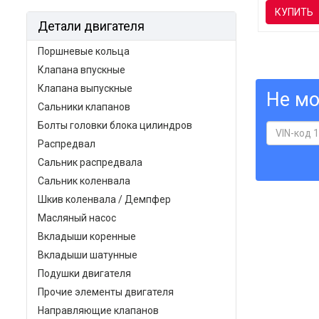
КУПИТЬ
Детали двигателя
Поршневые кольца
Клапана впускные
Клапана выпускные
Не мо
Сальники клапанов
Болты головки блока цилиндров
Распредвал
Сальник распредвала
Сальник коленвала
Шкив коленвала / Демпфер
Масляный насос
Вкладыши коренные
Вкладыши шатунные
Подушки двигателя
Прочие элементы двигателя
Направляющие клапанов