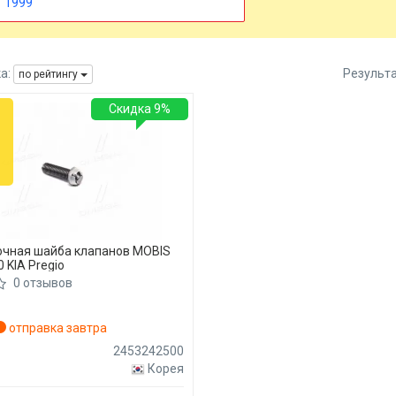
1999
а:
Результ
по рейтингу
Скидка 9%
очная шайба клапанов MOBIS
 KIA Pregio
0 отзывов
отправка завтра
2453242500
Корея