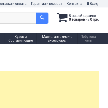
ставка и оплата
Гарантия и возврат
Контакты
Вход
В вашей корзине
0 товаров
на
0 грн.
Кузов и
Масла, автохимия,
Побутова
Составляющие
аксессуары
хімія