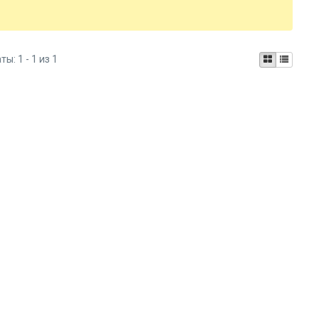
аты:
1 - 1 из 1