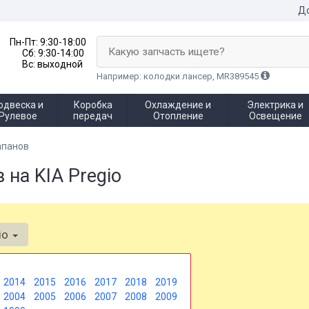
До
Пн-Пт:
9:30-18:00
Какую запчасть ищете?
Сб:
9:30-14:00
Вс:
выходной
Например: колодки лансер, MR389545
одвеска и
Коробка
Охлаждение и
Электрика и
Рулевое
передач
Отопление
Освещение
апанов
на KIA Pregio
io
2014
2015
2016
2017
2018
2019
2004
2005
2006
2007
2008
2009