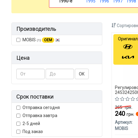
1990-е
1995
1996
1997
1998
Сортировк
Производитель
Оригинал
MOBIS
OEM
(1)
Цена
ОК
Регулиров
2453242500
Срок поставки
265
грн.
Отправка сегодня
240
грн.
Отправка завтра
Артикул:
2-5 дней
MOBIS
Под заказ