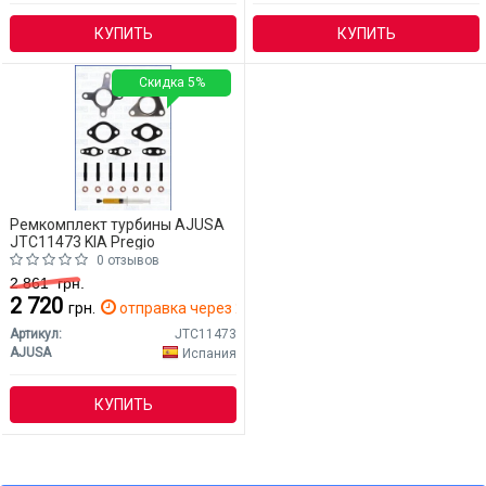
КУПИТЬ
КУПИТЬ
Скидка 5%
Ремкомплект турбины AJUSA
JTC11473 KIA Pregio
0 отзывов
2 861
грн.
2 720
грн.
отправка через 2 дн.
Артикул:
JTC11473
AJUSA
Испания
КУПИТЬ