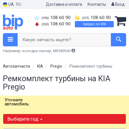
UA
RU
Доставка и оплата
Контакты
Вход
108 60 90
108 60 90
(096)
(073)
108 60 90
Запрос по VIN
(050)
Какую запчасть ищете?
Например: колодки лансер, MR389545
Автозапчасти
KIA
Pregio
Ремкомплект турбины
Ремкомплект турбины на KIA
Pregio
Уточните
автомобиль:
Выберите год