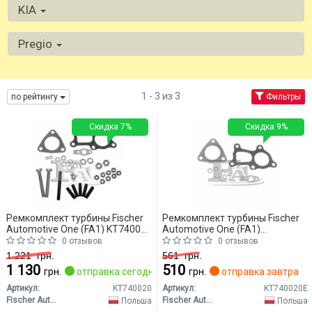
KIA
Pregio
1 - 3 из 3
по рейтингу
Фильтры
Скидка 7%
Скидка 9%
Ремкомплект турбины Fischer
Ремкомплект турбины Fischer
Automotive One (FA1) KT740020
Automotive One (FA1)
KIA Pregio
KT740020E KIA Pregio
0 отзывов
0 отзывов
1 221
грн.
561
грн.
1 130
510
грн.
отправка сегодня
грн.
отправка завтра
Артикул:
KT740020
Артикул:
KT740020E
Fischer Automotive One (FA1)
Fischer Automotive One (FA1)
Польша
Польша