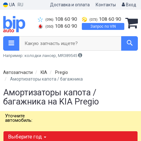
UA
RU
Доставка и оплата
Контакты
Вход
108 60 90
108 60 90
(096)
(073)
108 60 90
Запрос по VIN
(050)
Какую запчасть ищете?
Например: колодки лансер, MR389545
Автозапчасти
KIA
Pregio
Амортизаторы капота / багажника
Амортизаторы капота /
багажника на KIA Pregio
Уточните
автомобиль:
Выберите год