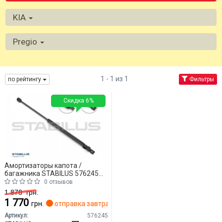
KIA
Pregio
1 - 1 из 1
по рейтингу
Фильтры
Скидка 6%
Амортизаторы капота /
багажника STABILUS 576245
KIA Pregio
0 отзывов
1 878
грн.
1 770
грн.
отправка завтра
Артикул:
576245