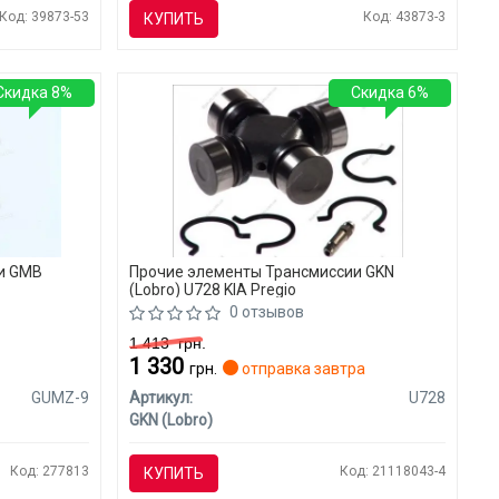
Код: 39873-53
Код: 43873-3
КУПИТЬ
Скидка 8%
Скидка 6%
и GMB
Прочие элементы Трансмиссии GKN
(Lobro) U728 KIA Pregio
0 отзывов
1 413
грн.
1 330
грн.
отправка завтра
GUMZ-9
Артикул:
U728
GKN (Lobro)
Код: 277813
Код: 21118043-4
КУПИТЬ