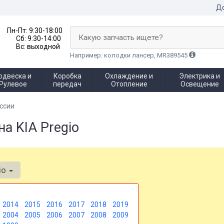
До
Пн-Пт:
9:30-18:00
Какую запчасть ищете?
Сб:
9:30-14:00
Вс:
выходной
Например: колодки лансер, MR389545
одвеска и
Коробка
Охлаждение и
Электрика и
Рулевое
передач
Отопление
Освещение
ссии
а KIA Pregio
io
2014
2015
2016
2017
2018
2019
2004
2005
2006
2007
2008
2009