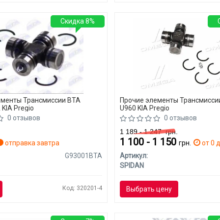
Скидка 8%
ементы Трансмиссии BTA
Прочие элементы Трансмисси
KIA Pregio
U960 KIA Pregio
0 отзывов
0 отзывов
1 189 - 1 247
грн.
1 100 - 1 150
отправка завтра
грн.
от 0 д
G93001BTA
Артикул:
SPIDAN
Код: 320201-4
Выбрать цену