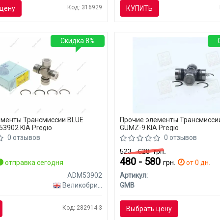
Код: 316929
цену
КУПИТЬ
Скидка 8%
ементы Трансмиссии BLUE
Прочие элементы Трансмисси
3902 KIA Pregio
GUMZ-9 KIA Pregio
0 отзывов
0 отзывов
523 - 628
грн.
480 - 580
отправка сегодня
грн.
от 0 дн.
ADM53902
Артикул:
Великобритания
GMB
Код: 282914-3
Выбрать цену