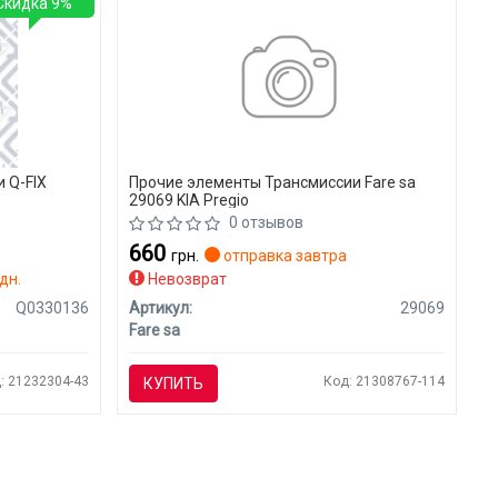
Скидка 9%
 Q-FIX
Прочие элементы Трансмиссии Fare sa
29069 KIA Pregio
0 отзывов
660
грн.
отправка завтра
дн.
Невозврат
Q0330136
Артикул:
29069
Fare sa
: 21232304-43
Код: 21308767-114
КУПИТЬ