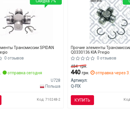
Скидка 7%
ементы Трансмиссии SPIDAN
Прочие элементы Трансмиссии
egio
Q0330136 KIA Pregio
0 отзывов
0 отзывов
484
грн.
440
.
отправка сегодня
грн.
отправка через 3 
U728
Артикул:
Польша
Q-FIX
Код: 710248-2
Код
КУПИТЬ