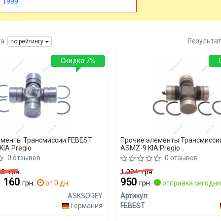
1999
а:
Результа
по рейтингу
Скидка 7%
ементы Трансмиссии FEBEST
Прочие элементы Трансмисси
IA Pregio
ASMZ-9 KIA Pregio
0 отзывов
0 отзывов
253
грн.
1 024
грн.
1 160
950
грн.
от 0 дн.
грн.
отправка сегодн
ASKSORFY
Артикул:
Германия
FEBEST