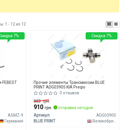
ты:
1 - 12 из 12
Скидка 7%
Скидка 7%
и FEBEST
Прочие элементы Трансмиссии BLUE
PRINT ADG03905 KIA Pregio
0 отзывов
983
грн.
910
я
грн.
отправка сегодня
ASMZ-9
Артикул:
ADG03905
Германия
BLUE PRINT
Великобритания