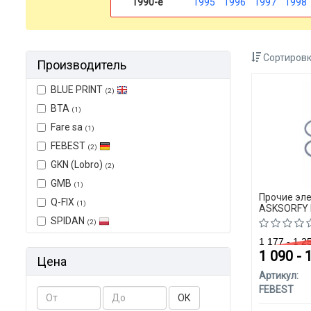
1990-е
1995
1996
1997
1998
Сортировк
Производитель
BLUE PRINT
(2)
BTA
(1)
Fare sa
(1)
FEBEST
(2)
GKN (Lobro)
(2)
GMB
(1)
Прочие эл
Q-FIX
(1)
ASKSORFY K
SPIDAN
(2)
1 177 - 1 
1 090 - 
Цена
Артикул:
FEBEST
ОК