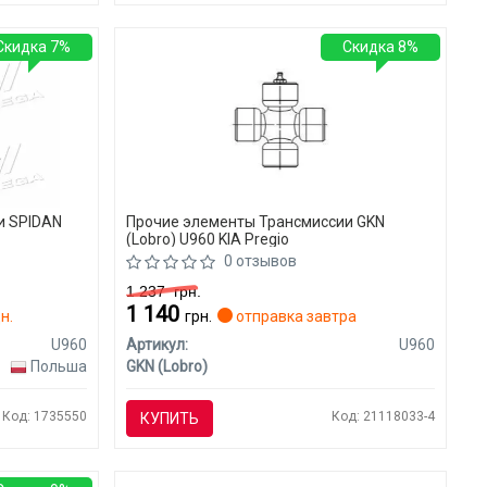
Скидка 7%
Скидка 8%
и SPIDAN
Прочие элементы Трансмиссии GKN
(Lobro) U960 KIA Pregio
0 отзывов
1 237
грн.
1 140
н.
грн.
отправка завтра
U960
Артикул:
U960
Польша
GKN (Lobro)
Код: 1735550
Код: 21118033-4
КУПИТЬ