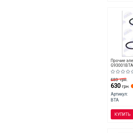
Прочие эл
G93001BTA 
683
грн.
630
грн.
Артикул:
BTA
КУПИТЬ