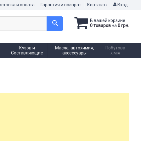
ставка и оплата
Гарантия и возврат
Контакты
Вход
В вашей корзине
0 товаров
на
0 грн.
Кузов и
Масла, автохимия,
Побутова
Составляющие
аксессуары
хімія