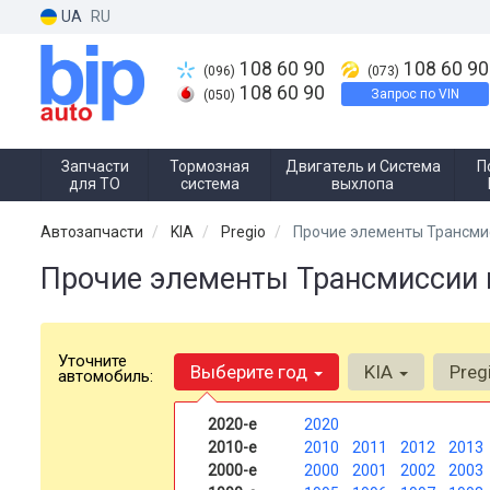
UA
RU
108 60 90
108 60 90
(096)
(073)
108 60 90
Запрос по VIN
(050)
Запчасти
Тормозная
Двигатель и Система
П
для ТО
система
выхлопа
Автозапчасти
KIA
Pregio
Прочие элементы Трансми
Прочие элементы Трансмиссии н
Уточните
Выберите год
KIA
Preg
автомобиль:
2020-е
2020
2010-е
2010
2011
2012
2013
2000-е
2000
2001
2002
2003