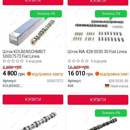
КУПИТИ
КУПИТИ
Знижка 4%
Знижка 2%
Шток KOLBENSCHMIDT
Шток INA 428 0030 30 Fiat Linea
50007572 Fiat Linea
0 відгуків
0 відгуків
4 995
грн.
16 327
грн.
4 800
16 010
грн.
відправка завтра
грн.
відправка завт
Артикул:
50007572
Артикул:
428 0030 30
KOLBENSCHMIDT
INA
Німеччина
КУПИТИ
КУПИТИ
Знижка 4%