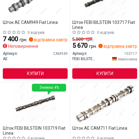
Шток AE CAM949 Fiat Linea
Шток FEBI BILSTEIN 103717 Fiat
Linea
0 відгуків
0 відгуків
7 400
5 900
грн.
грн.
відправка завтра
5 670
Неповернення
грн.
відправка завтр
Артикул:
CAM949
Артикул:
103717
AE
FEBI BILSTEIN
Німеччина
КУПИТИ
КУПИТИ
Знижка 4%
Шток FEBI BILSTEIN 103719 Fiat
Шток AE CAM711 Fiat Linea
Linea
0 відгуків
0 відгуків