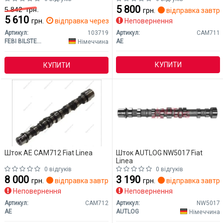
5 800
5 842
грн.
грн.
відправка завтр
5 610
грн.
відправка через 2 дн.
Неповернення
Артикул:
103719
Артикул:
CAM711
FEBI BILSTEIN
AE
Німеччина
КУПИТИ
КУПИТИ
Шток AE CAM712 Fiat Linea
Шток AUTLOG NW5017 Fiat
Linea
0 відгуків
0 відгуків
8 000
3 190
грн.
відправка завтра
грн.
відправка завтр
Неповернення
Неповернення
Артикул:
CAM712
Артикул:
NW5017
AE
AUTLOG
Німеччина