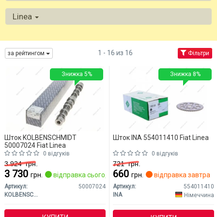
Linea
1 - 16 из 16
за рейтингом
Фільтри
Знижка 5%
Знижка 8%
Шток KOLBENSCHMIDT
Шток INA 554011410 Fiat Linea
50007024 Fiat Linea
0 відгуків
0 відгуків
3 924
грн.
721
грн.
3 730
660
грн.
відправка сьогодні
грн.
відправка завтра
Артикул:
50007024
Артикул:
554011410
KOLBENSCHMIDT
INA
Німеччина