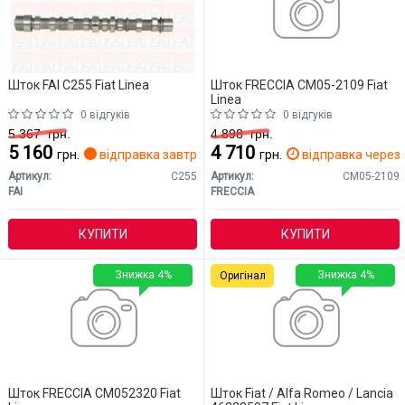
Шток FAI C255 Fiat Linea
Шток FRECCIA CM05-2109 Fiat
Linea
0 відгуків
0 відгуків
5 367
грн.
4 898
грн.
5 160
4 710
грн.
відправка завтра
грн.
відправка через 
Артикул:
C255
Артикул:
CM05-2109
FAI
FRECCIA
КУПИТИ
КУПИТИ
Знижка 4%
Знижка 4%
Оригінал
Шток FRECCIA CM052320 Fiat
Шток Fiat / Alfa Romeo / Lancia