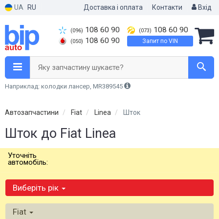
UA
RU
Доставка і оплата
Контакти
Вхід
108 60 90
108 60 90
(096)
(073)
108 60 90
Запит по VIN
(050)
Яку запчастину шукаєте?
Наприклад: колодки лансер, MR389545
Автозапчастини
Fiat
Linea
Шток
Шток до Fiat Linea
Уточніть
автомобіль:
Виберіть рік
Fiat