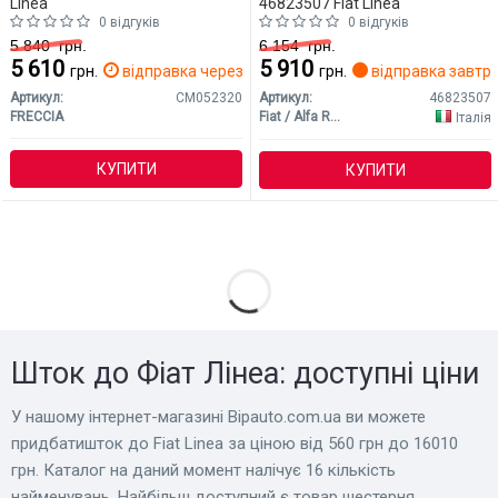
Linea
46823507 Fiat Linea
0 відгуків
0 відгуків
5 840
грн.
6 154
грн.
5 610
5 910
грн.
відправка через 2 дн.
грн.
відправка завтр
Артикул:
CM052320
Артикул:
46823507
FRECCIA
Fiat / Alfa Romeo / Lancia
Італія
КУПИТИ
КУПИТИ
Шток до Фіат Лінеа: доступні ціни
У нашому інтернет-магазині Bіpauto.com.ua ви можете
придбатишток до Fiat Linea за ціною від 560 грн до 16010
грн. Каталог на даний момент налічує 16 кількість
найменувань. Найбільш доступний є товар шестерня