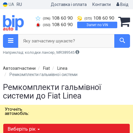
UA
RU
Доставка і оплата
Контакти
Вхід
108 60 90
108 60 90
(096)
(073)
108 60 90
Запит по VIN
(050)
Яку запчастину шукаєте?
Наприклад: колодки лансер, MR389545
Автозапчастини
Fiat
Linea
Ремкомплекти гальмівної системи
Ремкомплекти гальмівної
системи до Fiat Linea
Уточніть
автомобіль:
Виберіть рік