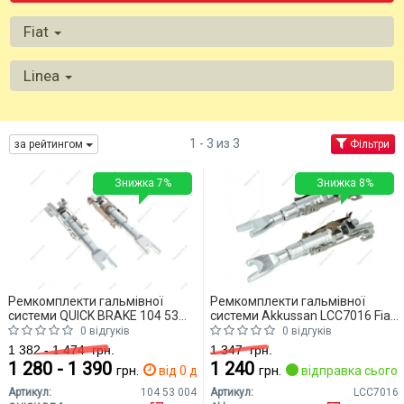
Fiat
Linea
1 - 3 из 3
за рейтингом
Фільтри
Знижка 7%
Знижка 8%
Ремкомплекти гальмівної
Ремкомплекти гальмівної
системи QUICK BRAKE 104 53
системи Akkussan LCC7016 Fiat
004 Fiat Linea
Linea
0 відгуків
0 відгуків
1 382 - 1 474
грн.
1 347
грн.
1 280 - 1 390
1 240
грн.
від 0 дн.
грн.
відправка сьогод
Артикул:
104 53 004
Артикул:
LCC7016