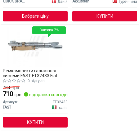
QUICK BRAKE
Akkussan
Данія
Туреччина
Вибрати ціну
КУПИТИ
Знижка 7%
Ремкомплекти гальмівної
системи FAST FT32433 Fiat
Linea
0 відгуків
764
грн.
710
грн.
відправка сьогодні
Артикул:
FT32433
FAST
Італія
КУПИТИ