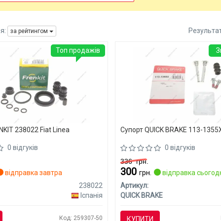
я:
Результа
за рейтингом
Топ продажів
З
KIT 238022 Fiat Linea
Супорт QUICK BRAKE 113-1355X 
0 відгуків
0 відгуків
336
грн.
300
відправка завтра
грн.
відправка сьогод
238022
Артикул:
Іспанія
QUICK BRAKE
Код: 259307-50
КУПИТИ