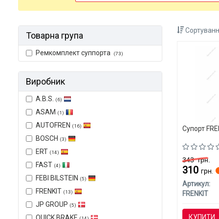
Сортуванн
Товарна група
Ремкомплект суппорта
(73)
Виробник
A.B.S.
(6)
ASAM
(1)
AUTOFREN
(16)
Супорт FREN
BOSCH
(3)
ERT
(14)
343
грн.
FAST
(4)
310
грн.
FEBI BILSTEIN
(5)
Артикул:
FRENKIT
(13)
FRENKIT
JP GROUP
(5)
КУПИТИ
QUICK BRAKE
(14)