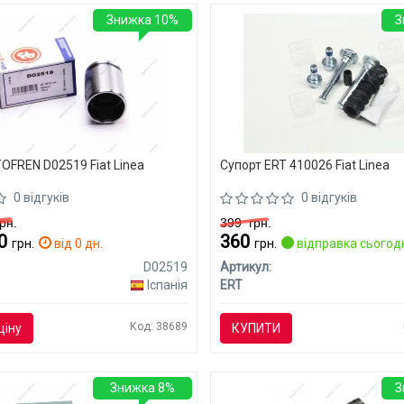
Знижка 10%
З
OFREN D02519 Fiat Linea
Супорт ERT 410026 Fiat Linea
0 відгуків
0 відгуків
рн.
399
грн.
10
360
грн.
від 0 дн.
грн.
відправка сьогод
D02519
Артикул:
Іспанія
ERT
Код: 38689
ціну
КУПИТИ
Знижка 8%
З