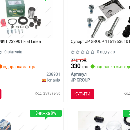
KIT 238901 Fiat Linea
Супорт JP GROUP 1161953610 F
0 відгуків
0 відгуків
371
грн.
330
відправка завтра
грн.
відправка сьогод
238901
Артикул:
Іспанія
JP GROUP
Код: 259598-50
Код
КУПИТИ
Знижка 8%