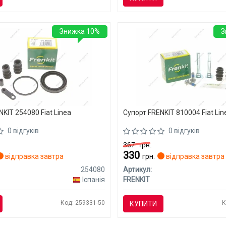
Знижка 10%
З
KIT 254080 Fiat Linea
Супорт FRENKIT 810004 Fiat Lin
0 відгуків
0 відгуків
367
грн.
330
відправка завтра
грн.
відправка завтра
254080
Артикул:
Іспанія
FRENKIT
Код: 259331-50
К
КУПИТИ