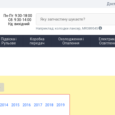
Дост
Пн-Пт:
9:30-18:00
Яку запчастину шукаєте?
Сб:
9:30-14:00
Нд:
вихідний
Наприклад: колодки лансер, MR389545
Підвіска і
Коробка
Охолодження і
Електрика
Рульове
передач
Опалення
Освітлен
2014
2015
2016
2017
2018
2019