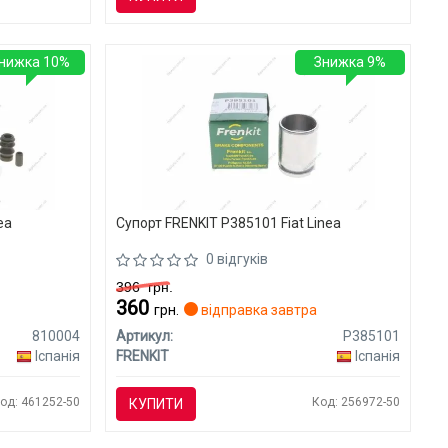
нижка 10%
Знижка 9%
ea
Супорт FRENKIT P385101 Fiat Linea
0 відгуків
396
грн.
360
грн.
відправка завтра
810004
Артикул:
P385101
Іспанія
FRENKIT
Іспанія
од: 461252-50
Код: 256972-50
КУПИТИ