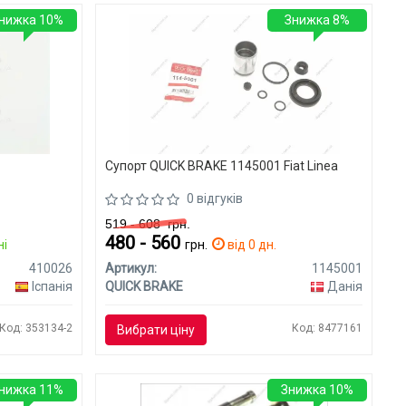
нижка 10%
Знижка 8%
Супорт QUICK BRAKE 1145001 Fiat Linea
0 відгуків
519 - 608
грн.
480 - 560
ні
грн.
від 0 дн.
410026
Артикул:
1145001
Іспанія
QUICK BRAKE
Данія
Код: 353134-2
Код: 8477161
Вибрати ціну
нижка 11%
Знижка 10%