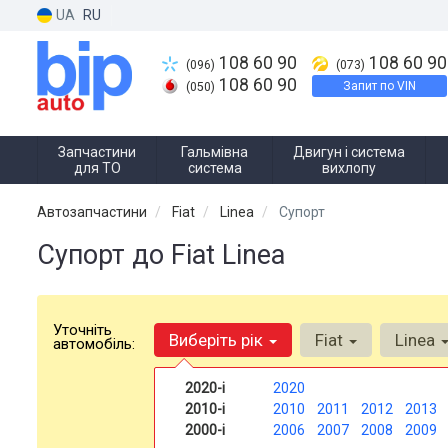
UA
RU
108 60 90
108 60 90
(096)
(073)
108 60 90
Запит по VIN
(050)
Запчастини
Гальмівна
Двигун і система
для ТО
система
вихлопу
Автозапчастини
Fiat
Linea
Супорт
Супорт до Fiat Linea
Уточніть
Виберіть рік
Fiat
Linea
автомобіль:
2020-і
2020
2010-і
2010
2011
2012
2013
2000-і
2006
2007
2008
2009