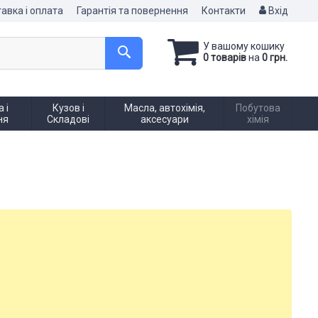
авка і оплата
Гарантія та повернення
Контакти
Вхід
У вашому кошику
0 товарів
на
0 грн.
 і
Кузов і
Масла, автохімія,
Побутова
ня
Складові
аксесуари
хімія