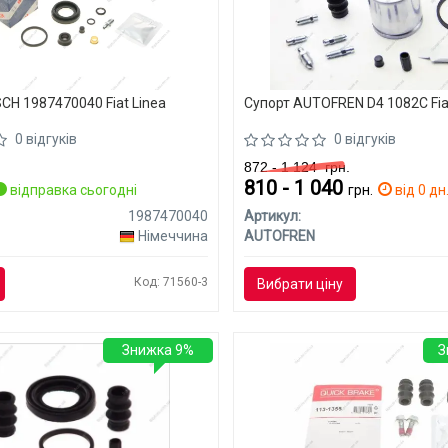
CH 1987470040 Fiat Linea
Супорт AUTOFREN D4 1082C Fia
0 відгуків
0 відгуків
872 - 1 124
грн.
810 - 1 040
відправка сьогодні
грн.
від 0 дн
1987470040
Артикул:
Німеччина
AUTOFREN
Код: 71560-3
Вибрати ціну
Знижка 9%
З