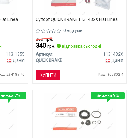
iat Linea
Супорт QUICK BRAKE 1131432X Fiat Linea
0 відгуків
380
грн.
340
ні
грн.
відправка сьогодні
113-1355
Артикул:
1131432X
Данія
QUICK BRAKE
Данія
од: 234185-40
Код: 305302-4
КУПИТИ
Знижка 7%
Знижка 9%