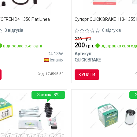
OFREN D4 1356 Fiat Linea
Супорт QUICK BRAKE 113-1355 F
0 відгуків
0 відгуків
230
грн.
200
відправка сьогодні
грн.
відправка сьогод
D4 1356
Артикул:
Іспанія
QUICK BRAKE
Код: 174595-53
К
КУПИТИ
Знижка 8%