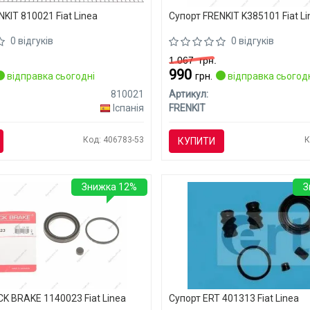
KIT 810021 Fiat Linea
Супорт FRENKIT K385101 Fiat L
0 відгуків
0 відгуків
1 067
грн.
990
відправка сьогодні
грн.
відправка сьогод
810021
Артикул:
Іспанія
FRENKIT
Код: 406783-53
К
КУПИТИ
Знижка 12%
З
CK BRAKE 1140023 Fiat Linea
Супорт ERT 401313 Fiat Linea