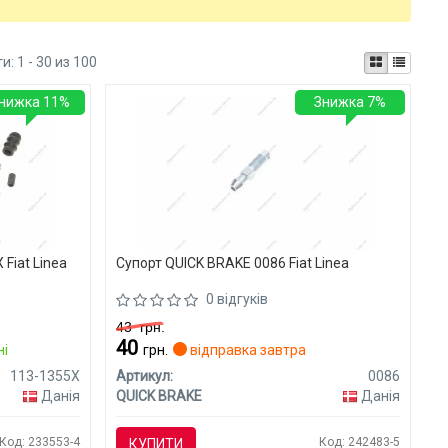
ти:
1 - 30 из 100
нижка 11%
Знижка 7%
Fiat Linea
Супорт QUICK BRAKE 0086 Fiat Linea
0 відгуків
43
грн.
40
ні
грн.
відправка завтра
113-1355X
Артикул:
0086
Данія
QUICK BRAKE
Данія
Код: 233553-4
Код: 242483-5
КУПИТИ