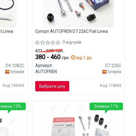
t Linea
Супорт AUTOFREN D7 226C Fiat Linea
0 відгуків
421 - 509
грн.
380 - 460
.
грн.
від 1 дн.
D4 1082C
Артикул:
D7 226C
Іспанія
AUTOFREN
Іспанія
Код: 105503
Код: 174565
Вибрати ціну
нижка 13%
Знижка 11%