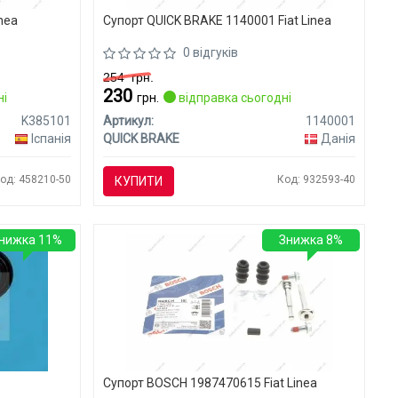
inea
Супорт QUICK BRAKE 1140001 Fiat Linea
0 відгуків
254
грн.
230
ні
грн.
відправка сьогодні
K385101
Артикул:
1140001
Іспанія
QUICK BRAKE
Данія
од: 458210-50
Код: 932593-40
КУПИТИ
нижка 11%
Знижка 8%
Супорт BOSCH 1987470615 Fiat Linea