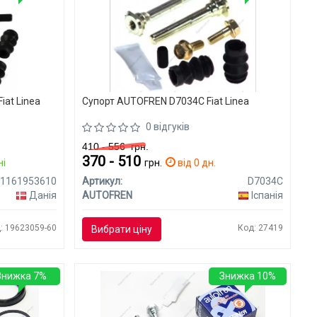
iat Linea
Супорт AUTOFREN D7034C Fiat Linea
0 відгуків
410 - 556
грн.
370 - 510
ні
грн.
від 0 дн.
1161953610
Артикул:
D7034C
Данія
AUTOFREN
Іспанія
: 19623059-60
Код: 27419
Вибрати ціну
Знижка 7%
Знижка 10%