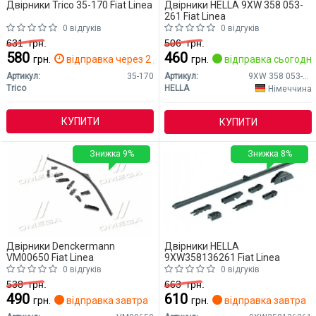
Двірники Trico 35-170 Fiat Linea
Двірники HELLA 9XW 358 053-
261 Fiat Linea
0 відгуків
0 відгуків
631
грн.
506
грн.
580
460
грн.
відправка через 2 дн.
грн.
відправка сьогодні
Артикул:
35-170
Артикул:
9XW 358 053-261
Trico
HELLA
Німеччина
КУПИТИ
КУПИТИ
Знижка 9%
Знижка 8%
Двірники Denckermann
Двірники HELLA
VM00650 Fiat Linea
9XW358136261 Fiat Linea
0 відгуків
0 відгуків
538
грн.
663
грн.
490
610
грн.
відправка завтра
грн.
відправка завтра