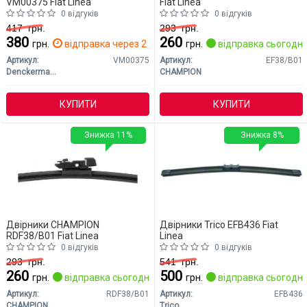
VM00375 Fiat Linea
Fiat Linea
0 відгуків
0 відгуків
417
грн.
293
грн.
380
260
грн.
відправка через 2 дн.
грн.
відправка сьогодні
Артикул:
VM00375
Артикул:
EF38/B01
Denckermann
CHAMPION
КУПИТИ
КУПИТИ
Знижка 11%
Знижка 8%
Двірники CHAMPION
Двірники Trico EFB436 Fiat
RDF38/B01 Fiat Linea
Linea
0 відгуків
0 відгуків
293
грн.
541
грн.
260
500
грн.
відправка сьогодні
грн.
відправка сьогодні
Артикул:
RDF38/B01
Артикул:
EFB436
CHAMPION
Trico