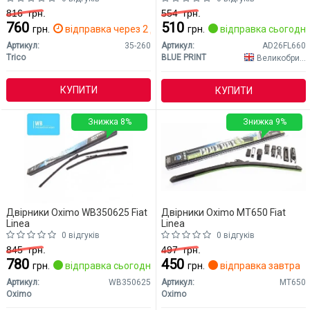
816
грн.
554
грн.
760
510
грн.
відправка через 2 дн.
грн.
відправка сьогодні
Артикул:
35-260
Артикул:
AD26FL660
Trico
BLUE PRINT
Великобританія
КУПИТИ
КУПИТИ
Знижка 8%
Знижка 9%
Двірники Oximo WB350625 Fiat
Двірники Oximo MT650 Fiat
Linea
Linea
0 відгуків
0 відгуків
845
грн.
497
грн.
780
450
грн.
відправка сьогодні
грн.
відправка завтра
Артикул:
WB350625
Артикул:
MT650
Oximo
Oximo