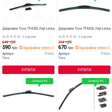
Двірники Trico TF430L Fiat Linea
Двірники Trico TF600L Fiat Linea
0 відгуків
0 відгуків
648
грн.
734
грн.
590
670
грн.
відправка через 2 дн.
грн.
відправка через 2 д
Артикул:
TF430L
Артикул:
TF600L
Trico
Trico
КУПИТИ
КУПИТИ
Знижка 8%
Знижка 9%