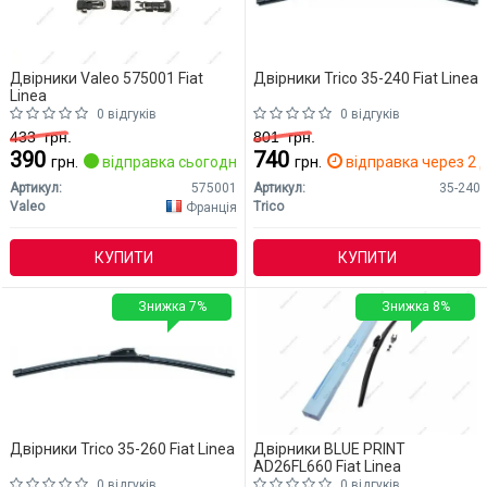
Двірники Valeo 575001 Fiat
Двірники Trico 35-240 Fiat Linea
Linea
0 відгуків
0 відгуків
433
грн.
801
грн.
390
740
грн.
відправка сьогодні
грн.
відправка через 2 д
Артикул:
575001
Артикул:
35-240
Valeo
Trico
Франція
КУПИТИ
КУПИТИ
Знижка 7%
Знижка 8%
Двірники Trico 35-260 Fiat Linea
Двірники BLUE PRINT
AD26FL660 Fiat Linea
0 відгуків
0 відгуків