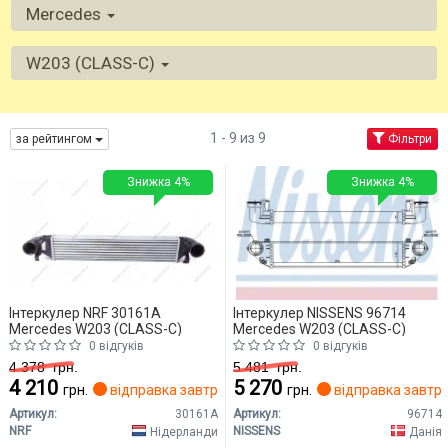
Mercedes
W203 (CLASS-C)
1 - 9 из 9
за рейтингом
Фільтри
Знижка 4%
Знижка 4%
Інтеркулер NRF 30161A
Інтеркулер NISSENS 96714
Mercedes W203 (CLASS-C)
Mercedes W203 (CLASS-C)
0 відгуків
0 відгуків
4 378
грн.
5 481
грн.
4 210
5 270
грн.
відправка завтра
грн.
відправка завтр
Артикул:
30161A
Артикул:
96714
NRF
NISSENS
Нідерланди
Данія