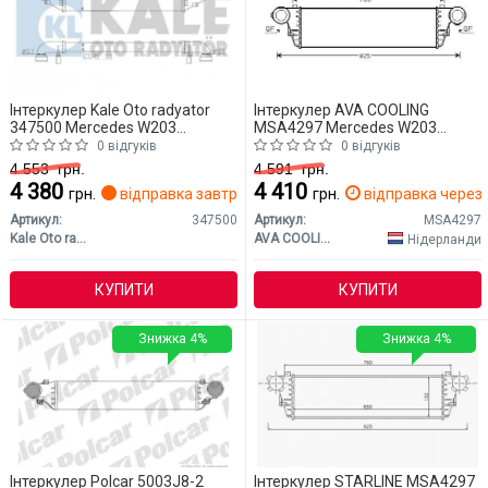
Інтеркулер Kale Oto radyator
Інтеркулер AVA COOLING
347500 Mercedes W203
MSA4297 Mercedes W203
(CLASS-C)
(CLASS-C)
0 відгуків
0 відгуків
4 553
грн.
4 591
грн.
4 380
4 410
грн.
відправка завтра
грн.
відправка через 
Артикул:
347500
Артикул:
MSA4297
Kale Oto radyator
AVA COOLING
Нідерланди
КУПИТИ
КУПИТИ
Знижка 4%
Знижка 4%
Інтеркулер Polcar 5003J8-2
Інтеркулер STARLINE MSA4297