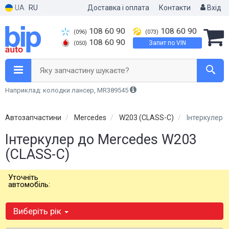
UA
RU
Доставка і оплата
Контакти
Вхід
108 60 90
108 60 90
(096)
(073)
108 60 90
Запит по VIN
(050)
Яку запчастину шукаєте?
Наприклад: колодки лансер, MR389545
Автозапчастини
Mercedes
W203 (CLASS-C)
Інтеркулер
Інтеркулер до Mercedes W203
(CLASS-C)
Уточніть
автомобіль:
Виберіть рік