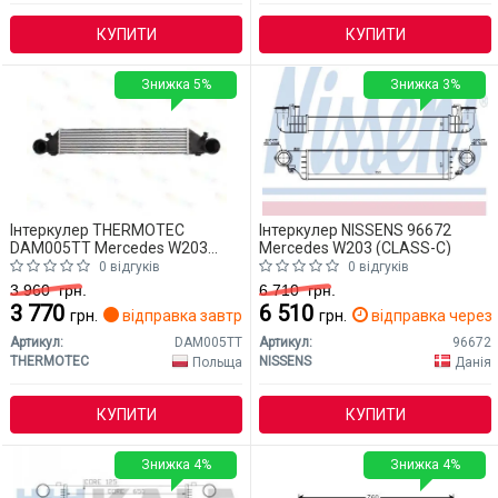
КУПИТИ
КУПИТИ
Знижка 5%
Знижка 3%
Інтеркулер THERMOTEC
Інтеркулер NISSENS 96672
DAM005TT Mercedes W203
Mercedes W203 (CLASS-C)
(CLASS-C)
0 відгуків
0 відгуків
3 960
грн.
6 710
грн.
3 770
6 510
грн.
відправка завтра
грн.
відправка через 
Артикул:
DAM005TT
Артикул:
96672
THERMOTEC
NISSENS
Польща
Данія
КУПИТИ
КУПИТИ
Знижка 4%
Знижка 4%