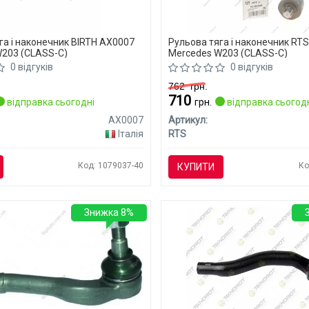
га і наконечник BIRTH AX0007
Рульова тяга і наконечник RT
203 (CLASS-C)
Mercedes W203 (CLASS-C)
0 відгуків
0 відгуків
762
грн.
710
відправка сьогодні
грн.
відправка сьогод
AX0007
Артикул:
Італія
RTS
Код: 1079037-40
Ко
КУПИТИ
Знижка 8%