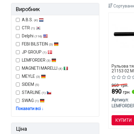
Сортуванн
Виробник
A.B.S.
(4)
CTR
(1)
Delphi
(116)
FEBI BILSTEIN
(3)
JP GROUP
(1)
LEMFORDER
(3)
Рульова тя
MAGNETI MARELLI
(4)
21153 02 M
MEYLE
(3)
SIDEM
960
грн.
(5)
890
грн.
STARLINE
(1)
Артикул:
SWAG
(1)
LEMFORDE
Показати всі ↓
КУПИТИ
Ціна