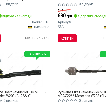
0 відгуків
0 відгуків
746
грн.
680
відправка сьогодні
грн.
відправка сьогод
840073010
Артикул:
Німеччина
FAG
Код: 10104125-40
Код
КУПИТИ
Знижка 7%
га і наконечник MOOG ME-ES-
Рульова тяга і наконечник M
des W203 (CLASS-C)
MEAX2266 Mercedes W203 (CL
0 відгуків
0 відгуків