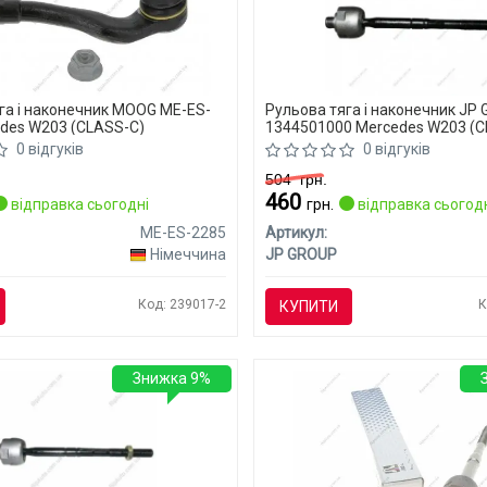
га і наконечник MOOG ME-ES-
Рульова тяга і наконечник JP
des W203 (CLASS-C)
1344501000 Mercedes W203 (C
0 відгуків
0 відгуків
504
грн.
460
відправка сьогодні
грн.
відправка сьогод
ME-ES-2285
Артикул:
Німеччина
JP GROUP
Код: 239017-2
К
КУПИТИ
Знижка 9%