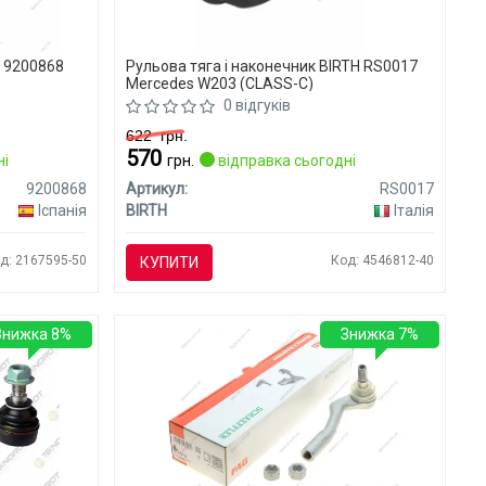
S 9200868
Рульова тяга і наконечник BIRTH RS0017
Mercedes W203 (CLASS-C)
0 відгуків
622
грн.
570
ні
грн.
відправка сьогодні
9200868
Артикул:
RS0017
Іспанія
BIRTH
Італія
д: 2167595-50
Код: 4546812-40
КУПИТИ
Знижка 8%
Знижка 7%