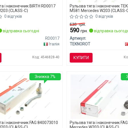
га і наконечник BIRTH RD0017
Рульова тяга і наконечник T
203 (CLASS-C)
M581 Mercedes W203 (CLASS-
0 відгуків
0 відгуків
638
грн.
590
відправка сьогодні
грн.
відправка сьогод
RD0017
Артикул:
Італія
TEKNOROT
Код: 4546828-40
Ко
КУПИТИ
Знижка 7%
га і наконечник FAG 840073010
Рульова тяга і наконечник FAG
203 (CLASS-C)
Mercedes W203 (CLASS-C)