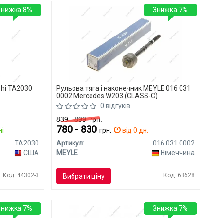
Знижка 8%
Знижка 7%
phi TA2030
Рульова тяга і наконечник MEYLE 016 031
0002 Mercedes W203 (CLASS-C)
0 відгуків
839 - 899
грн.
780 - 830
ні
грн.
від 0 дн.
TA2030
Артикул:
016 031 0002
США
MEYLE
Німеччина
Код: 44302-3
Код: 63628
Вибрати ціну
Знижка 7%
Знижка 7%