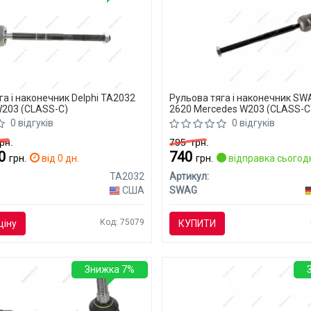
га і наконечник Delphi TA2032
Рульова тяга і наконечник SW
203 (CLASS-C)
2620 Mercedes W203 (CLASS-C
0 відгуків
0 відгуків
рн.
795
грн.
40
740
грн.
від 0 дн.
грн.
відправка сьогод
TA2032
Артикул:
США
SWAG
Код: 75079
ціну
КУПИТИ
Знижка 7%