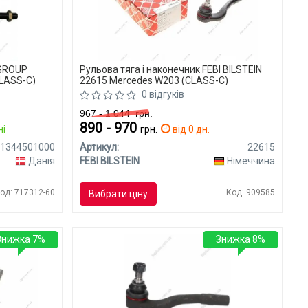
 GROUP
Рульова тяга і наконечник FEBI BILSTEIN
LASS-C)
22615 Mercedes W203 (CLASS-C)
0 відгуків
967 - 1 044
грн.
890 - 970
ні
грн.
від 0 дн.
1344501000
Артикул:
22615
Данія
FEBI BILSTEIN
Німеччина
од: 717312-60
Код: 909585
Вибрати ціну
Знижка 7%
Знижка 8%