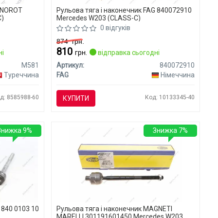
EKNOROT
Рульова тяга і наконечник FAG 840072910
C)
Mercedes W203 (CLASS-C)
0 відгуків
874
грн.
810
ні
грн.
відправка сьогодні
M581
Артикул:
840072910
Туреччина
FAG
Німеччина
д: 8585988-60
Код: 10133345-40
КУПИТИ
Знижка 9%
Знижка 7%
 840 0103 10
Рульова тяга і наконечник MAGNETI
MARELLI 301191601450 Mercedes W203