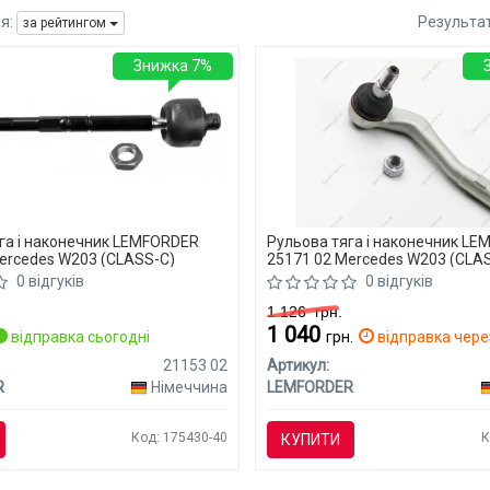
я:
Результа
за рейтингом
Знижка 7%
га і наконечник LEMFORDER
Рульова тяга і наконечник L
ercedes W203 (CLASS-C)
25171 02 Mercedes W203 (CLA
0 відгуків
0 відгуків
1 126
грн.
1 040
відправка сьогодні
грн.
відправка через
21153 02
Артикул:
R
Німеччина
LEMFORDER
Код: 175430-40
К
КУПИТИ