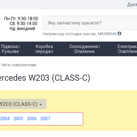
Дост
Пн-Пт:
9:30-18:00
Яку запчастину шукаєте?
Сб:
9:30-14:00
Нд:
вихідний
Наприклад: колодки лансер, MR389545
Підвіска і
Коробка
Охолодження і
Електрика
Рульове
передач
Опалення
Освітлен
тяга і наконечник
ercedes W203 (CLASS-C)
W203 (CLASS-C)
2004
2005
2006
2007