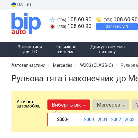
UA
RU
108 60 90
108 60 90
(096)
(073)
108 60 90
Запит по VIN
(050)
Запчастини
Гальмівна
Двигун і система
для ТО
система
вихлопу
Автозапчастини
Mercedes
W203 (CLASS-C)
Рульова 
Рульова тяга і наконечник до M
Уточніть
Виберіть рік
Mercedes
автомобіль:
2000-і
2000
2001
2002
2003