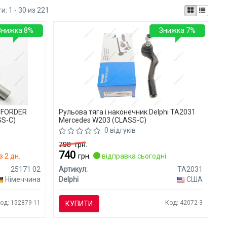
ти:
1 - 30 из 221
Знижка 8%
Знижка 7%
EMFORDER
Рульова тяга і наконечник Delphi TA2031
SS-C)
Mercedes W203 (CLASS-C)
0 відгуків
798
грн.
740
 2 дн.
грн.
відправка сьогодні
25171 02
Артикул:
TA2031
Німеччина
Delphi
США
од: 152879-11
Код: 42072-3
КУПИТИ