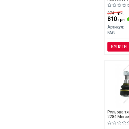
874
грн.
810
грн.
Артикул:
FAG
КУПИТИ
Рульова тя
2284 Merce