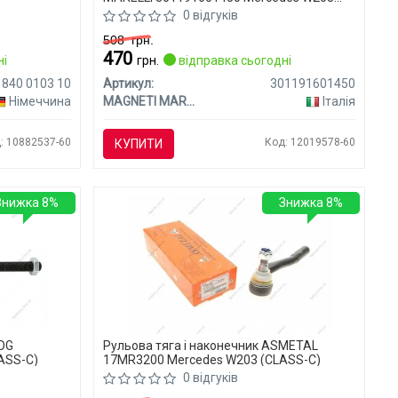
(CLASS-C)
0 відгуків
508
грн.
470
ні
грн.
відправка сьогодні
840 0103 10
Артикул:
301191601450
Німеччина
MAGNETI MARELLI
Італія
: 10882537-60
Код: 12019578-60
КУПИТИ
Знижка 8%
Знижка 8%
OOG
Рульова тяга і наконечник ASMETAL
ASS-C)
17MR3200 Mercedes W203 (CLASS-C)
0 відгуків