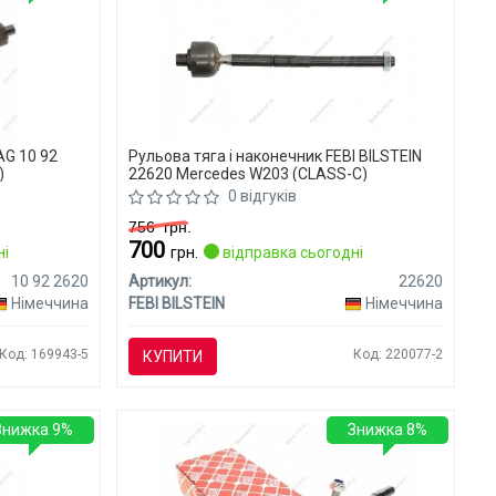
AG 10 92
Рульова тяга і наконечник FEBI BILSTEIN
)
22620 Mercedes W203 (CLASS-C)
0 відгуків
756
грн.
700
ні
грн.
відправка сьогодні
10 92 2620
Артикул:
22620
Німеччина
FEBI BILSTEIN
Німеччина
Код: 169943-5
Код: 220077-2
КУПИТИ
Знижка 9%
Знижка 8%