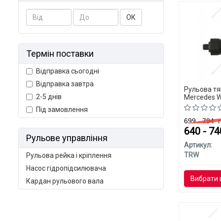
ОК
Термін поставки
Відправка сьогодні
Відправка завтра
Рульова тя
2-5 днів
Mercedes W
Під замовлення
699 - 794
г
640 - 7
Рульове управління
Артикул:
TRW
Рульова рейка і кріплення
Насос гідропідсилювача
Вибрати 
Кардан рульового вала