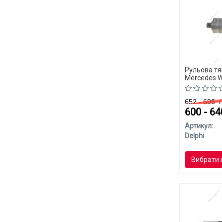
Рульова тя
Mercedes W
652 - 696
г
600 - 6
Артикул:
Delphi
Вибрати 