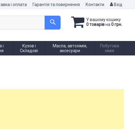
авка і оплата
Гарантія та повернення
Контакти
Вхід
У вашому кошику
0 товарів
на
0 грн.
 і
Кузов і
Масла, автохімія,
Побутова
ня
Складові
аксесуари
хімія