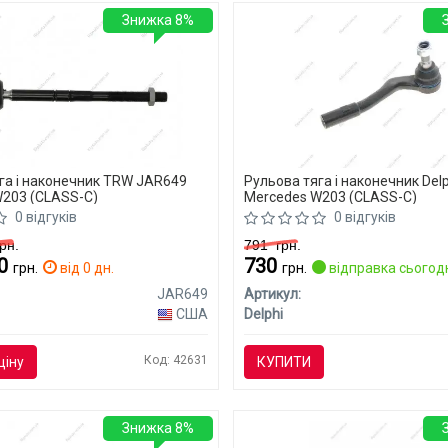
Знижка 8%
га і наконечник TRW JAR649
Рульова тяга і наконечник Del
203 (CLASS-C)
Mercedes W203 (CLASS-C)
0 відгуків
0 відгуків
рн.
791
грн.
40
730
грн.
від 0 дн.
грн.
відправка сьогод
JAR649
Артикул:
США
Delphi
Код: 42631
ціну
КУПИТИ
Знижка 8%