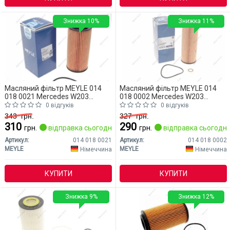
Знижка 10%
Знижка 11%
Масляний фільтр MEYLE 014
Масляний фільтр MEYLE 014
018 0021 Mercedes W203
018 0002 Mercedes W203
(CLASS-C)
(CLASS-C)
0 відгуків
0 відгуків
343
грн.
327
грн.
310
290
грн.
відправка сьогодні
грн.
відправка сьогодні
Артикул:
014 018 0021
Артикул:
014 018 0002
MEYLE
MEYLE
Німеччина
Німеччина
КУПИТИ
КУПИТИ
Знижка 9%
Знижка 12%