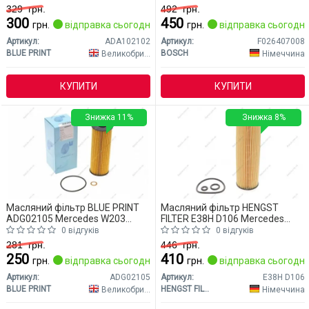
329
грн.
492
грн.
300
450
грн.
відправка сьогодні
грн.
відправка сьогодні
Артикул:
ADA102102
Артикул:
F026407008
BLUE PRINT
BOSCH
Великобританія
Німеччина
КУПИТИ
КУПИТИ
Знижка 11%
Знижка 8%
Масляний фільтр BLUE PRINT
Масляний фільтр HENGST
ADG02105 Mercedes W203
FILTER E38H D106 Mercedes
(CLASS-C)
W203 (CLASS-C)
0 відгуків
0 відгуків
281
грн.
446
грн.
250
410
грн.
відправка сьогодні
грн.
відправка сьогодні
Артикул:
ADG02105
Артикул:
E38H D106
BLUE PRINT
HENGST FILTER
Великобританія
Німеччина