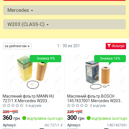
Mercedes
W203 (CLASS-C)
1 - 30 из 201
за рейтингом
Фільтри
Знижка 9%
Знижка 10%
Масляний фільтр MANN HU
Масляний фільтр BOSCH
727/1 X Mercedes W203
1457437001 Mercedes W203
(CLASS-C)
(CLASS-C)
0 відгуків
0 відгуків
395
грн.
335
грн.
360
300
грн.
відправка сьогодні
грн.
відправка сьогодні
Артикул:
HU 727/1 X
Артикул:
1457437001