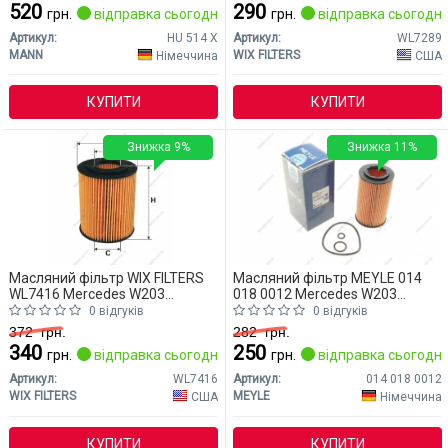
520
290
грн.
відправка сьогодні
грн.
відправка сьогодні
Артикул:
HU 514 X
Артикул:
WL7289
MANN
WIX FILTERS
Німеччина
США
КУПИТИ
КУПИТИ
Знижка 9%
Знижка 11%
Масляний фільтр WIX FILTERS
Масляний фільтр MEYLE 014
WL7416 Mercedes W203
018 0012 Mercedes W203
(CLASS-C)
(CLASS-C)
0 відгуків
0 відгуків
372
грн.
282
грн.
340
250
грн.
відправка сьогодні
грн.
відправка сьогодні
Артикул:
WL7416
Артикул:
014 018 0012
WIX FILTERS
MEYLE
США
Німеччина
КУПИТИ
КУПИТИ