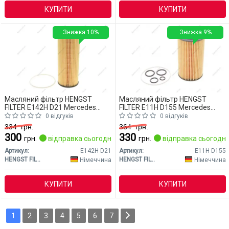
КУПИТИ
КУПИТИ
Знижка 10%
Знижка 9%
Масляний фільтр HENGST
Масляний фільтр HENGST
FILTER E142H D21 Mercedes
FILTER E11H D155 Mercedes
W203 (CLASS-C)
W203 (CLASS-C)
0 відгуків
0 відгуків
334
грн.
364
грн.
300
330
грн.
відправка сьогодні
грн.
відправка сьогодні
Артикул:
E142H D21
Артикул:
E11H D155
HENGST FILTER
HENGST FILTER
Німеччина
Німеччина
КУПИТИ
КУПИТИ
1
2
3
4
5
6
7