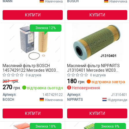
MANN
BOSCH
Німеччина
Німеччина
КУПИТИ
КУПИТИ
Знижка 12%
Масляний фільтр BOSCH
Масляний фільтр NIPPARTS
1457429122 Mercedes W203
J1310401 Mercedes W203
(CLASS-C)
(CLASS-C)
0 відгуків
0 відгуків
180
307
грн.
грн.
відправка завтра
270
грн.
відправка сьогодні
Неповернення
Артикул:
1457429122
Артикул:
J1310401
BOSCH
NIPPARTS
Німеччина
Нідерланди
КУПИТИ
КУПИТИ
Знижка 10%
Знижка 9%