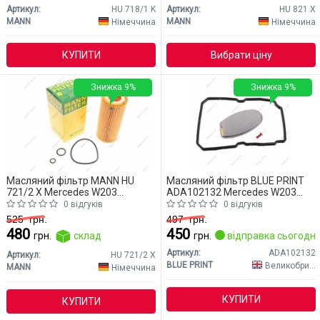
Артикул:
HU 718/1 K
Артикул:
HU 821 X
MANN
MANN
Німеччина
Німеччина
КУПИТИ
Вибрати ціну
Знижка 9%
Знижка 9%
Масляний фільтр MANN HU
Масляний фільтр BLUE PRINT
721/2 X Mercedes W203
ADA102132 Mercedes W203
(CLASS-C)
(CLASS-C)
0 відгуків
0 відгуків
525
грн.
497
грн.
480
450
грн.
склад
грн.
відправка сьогодні
Артикул:
ADA102132
Артикул:
HU 721/2 X
BLUE PRINT
Великобританія
MANN
Німеччина
КУПИТИ
КУПИТИ