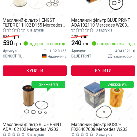
Масляний фільтр HENGST
Масляний фільтр BLUE PRINT
FILTER E11H02 D155 Mercedes
ADA102110 Mercedes W203
W203 (CLASS-C)
(CLASS-C)
0 відгуків
0 відгуків
581
грн.
273
грн.
530
240
грн.
відправка сьогодні
грн.
відправка сьогодні
Артикул:
E11H02 D155
Артикул:
ADA102110
HENGST FILTER
BLUE PRINT
Німеччина
Великобританія
КУПИТИ
КУПИТИ
Знижка 9%
Знижка 9%
Масляний фільтр BLUE PRINT
Масляний фільтр BOSCH
ADA102102 Mercedes W203
F026407008 Mercedes W203
(CLASS-C)
(CLASS-C)
0 відгуків
0 відгуків