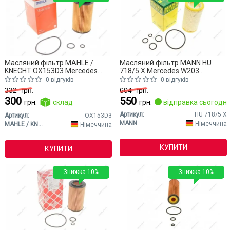
Масляний фільтр MAHLE /
Масляний фільтр MANN HU
KNECHT OX153D3 Mercedes
718/5 X Mercedes W203
W203 (CLASS-C)
(CLASS-C)
0 відгуків
0 відгуків
332
грн.
604
грн.
300
550
грн.
склад
грн.
відправка сьогодні
Артикул:
HU 718/5 X
Артикул:
OX153D3
MANN
Німеччина
MAHLE / KNECHT
Німеччина
КУПИТИ
КУПИТИ
Знижка 10%
Знижка 10%