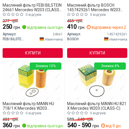
Масляний фільтр FEBI BILSTEIN
Масляний фільтр BOSCH
24661 Mercedes W203 (CLASS-
1457429261 Mercedes W203
C)
(CLASS-C)
0 відгуків
0 відгуків
277
грн.
455
грн.
250
410
грн.
відправка сьогодні
грн.
відправка через 2 д
Артикул:
24661
Артикул:
1457429261
FEBI BILSTEIN
BOSCH
Німеччина
Німеччина
КУПИТИ
КУПИТИ
Знижка 10%
Знижка 8%
Масляний фільтр MANN HU
Масляний фільтр MANN HU 821
718/1 K Mercedes W203
X Mercedes W203 (CLASS-C)
(CLASS-C)
0 відгуків
0 відгуків
401
грн.
589 - 640
грн.
360
540 - 590
грн.
відправка сьогодні
грн.
від 0 дн.