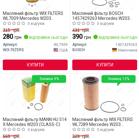
Масляний фільтр WIX FILTERS
Масляний фільтр BOSCH
WL7009 Mercedes W203
1457429263 Mercedes W203
(CLASS-C)
(CLASS-C)
0 відгуків
0 відгуків
315
грн.
431
грн.
280
390
грн.
відправка сьогодні
грн.
відправка сьогодні
Артикул:
WL7009
Артикул:
1457429263
WIX FILTERS
BOSCH
США
Німеччина
КУПИТИ
КУПИТИ
Знижка 9%
Знижка 12%
Масляний фільтр MANN HU 514
Масляний фільтр WIX FILTERS
X Mercedes W203 (CLASS-C)
WL7289 Mercedes W203
(CLASS-C)
0 відгуків
0 відгуків
569
грн.
329
грн.