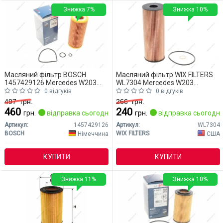
Знижка 7%
Знижка 10%
Масляний фільтр BOSCH
Масляний фільтр WIX FILTERS
1457429126 Mercedes W203
WL7304 Mercedes W203
(CLASS-C)
(CLASS-C)
0 відгуків
0 відгуків
497
грн.
266
грн.
460
240
грн.
відправка сьогодні
грн.
відправка сьогодні
Артикул:
1457429126
Артикул:
WL7304
BOSCH
WIX FILTERS
Німеччина
США
КУПИТИ
КУПИТИ
Знижка 11%
Знижка 10%