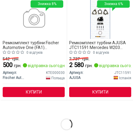
Знижка 8%
Знижка 6%
Ремкомплект турбіни Fischer
Ремкомплект турбіни AJUSA
Automotive One (FA1)
JTC11591 Mercedes W203
KTE000030 Mercedes W203
(CLASS-C)
0 відгуків
0 відгуків
(CLASS-C)
542
грн.
2 737
грн.
500
2 580
грн.
відправка сьогодні
грн.
відправка сьогод
Артикул:
KTE000030
Артикул:
JTC11591
Fischer Automotive One (FA1)
AJUSA
Польща
Іспанія
КУПИТИ
КУПИТИ