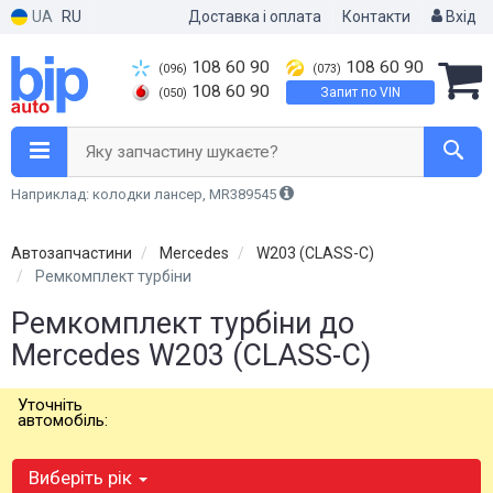
UA
RU
Доставка і оплата
Контакти
Вхід
108 60 90
108 60 90
(096)
(073)
108 60 90
Запит по VIN
(050)
Яку запчастину шукаєте?
Наприклад: колодки лансер, MR389545
Автозапчастини
Mercedes
W203 (CLASS-C)
Ремкомплект турбіни
Ремкомплект турбіни до
Mercedes W203 (CLASS-C)
Уточніть
автомобіль:
Виберіть рік