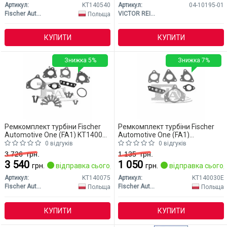
Артикул:
KT140540
Артикул:
04-10195-01
Fischer Automotive One (FA1)
VICTOR REINZ
Польща
КУПИТИ
КУПИТИ
Знижка 5%
Знижка 7%
Ремкомплект турбіни Fischer
Ремкомплект турбіни Fischer
Automotive One (FA1) KT140075
Automotive One (FA1)
Mercedes W203 (CLASS-C)
KT140030E Mercedes W203
0 відгуків
0 відгуків
(CLASS-C)
3 726
грн.
1 135
грн.
3 540
1 050
грн.
відправка сьогодні
грн.
відправка сьогод
Артикул:
KT140075
Артикул:
KT140030E
Fischer Automotive One (FA1)
Fischer Automotive One (FA1)
Польща
Польща
КУПИТИ
КУПИТИ