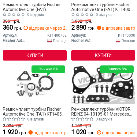
Ремкомплект турбіни Fischer
Ремкомплект турбіни Fischer
Automotive One (FA1)
Automotive One (FA1) KT140030
KT140070E Mercedes W203
Mercedes W203 (CLASS-C)
0 відгуків
0 відгуків
(CLASS-C)
396
грн.
3 032
грн.
360
2 890
грн.
відправка через 2 дн.
грн.
відправка завтр
Артикул:
KT140070E
Артикул:
KT140030
Fischer Automotive One (FA1)
Fischer Automotive One (FA1)
Польща
Польща
КУПИТИ
КУПИТИ
Знижка 6%
Знижка 8%
Ремкомплект турбіни Fischer
Ремкомплект турбіни VICTOR
Automotive One (FA1) KT140540
REINZ 04-10195-01 Mercedes
Mercedes W203 (CLASS-C)
W203 (CLASS-C)
0 відгуків
0 відгуків
2 034
грн.
1 108
грн.
1 920
1 020
грн.
відправка завтра
грн.
відправка через 