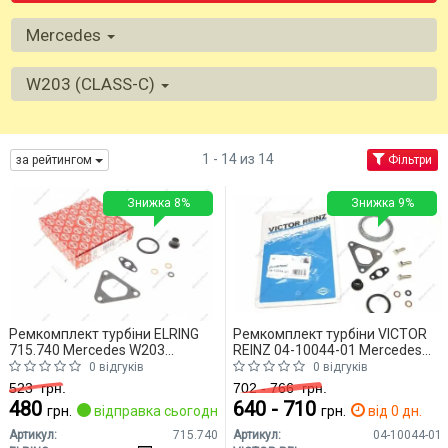
Mercedes
W203 (CLASS-C)
1 - 14 из 14
за рейтингом
Фільтри
Знижка 8%
Знижка 9%
Ремкомплект турбіни ELRING
Ремкомплект турбіни VICTOR
715.740 Mercedes W203
REINZ 04-10044-01 Mercedes
(CLASS-C)
W203 (CLASS-C)
0 відгуків
0 відгуків
523
грн.
702 - 766
грн.
480
640 - 710
грн.
відправка сьогодні
грн.
від 0 дн.
Артикул:
715.740
Артикул:
04-10044-01