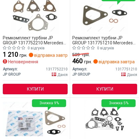
Ремкомплект турбіни JP
Ремкомплект турбіни JP
GROUP 1317752210 Mercedes
GROUP 1317751210 Mercedes
W203 (CLASS-C)
W203 (CLASS-C)
0 відгуків
0 відгуків
1 210
509
грн.
грн.
відправка завтра
460
Неповернення
грн.
відправка завтра
Артикул:
1317752210
Артикул:
1317751210
JP GROUP
JP GROUP
Данія
Данія
КУПИТИ
КУПИТИ
Знижка 9%
Знижка 5%