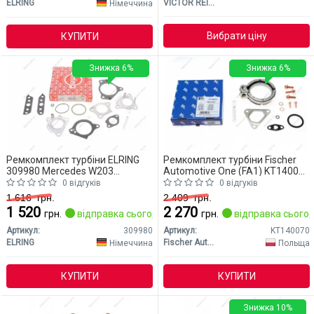
ELRING
VICTOR REINZ
Німеччина
Вибрати ціну
КУПИТИ
Знижка 6%
Знижка 6%
Ремкомплект турбіни ELRING
Ремкомплект турбіни Fischer
309980 Mercedes W203
Automotive One (FA1) KT140070
(CLASS-C)
Mercedes W203 (CLASS-C)
0 відгуків
0 відгуків
1 616
грн.
2 409
грн.
1 520
2 270
грн.
відправка сьогодні
грн.
відправка сьогод
Артикул:
309980
Артикул:
KT140070
ELRING
Fischer Automotive One (FA1)
Німеччина
Польща
КУПИТИ
КУПИТИ
Знижка 10%