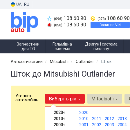
UA
RU
108 60 90
108 60 90
(096)
(073)
108 60 90
Запит по VIN
(050)
Запчастини
Гальмівна
Двигун і система
для ТО
система
вихлопу
Автозапчастини
Mitsubishi
Outlander
Шток
Шток до Mitsubishi Outlander
Уточніть
Виберіть рік
Mitsubishi
автомобіль:
2020-і
2020
2010-і
2010
2011
2012
2013
2000-і
2001
2002
2003
2004