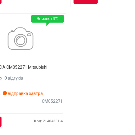
Знижка 3%
IA CM052271 Mitsubishi
0 відгуків
.
відправка завтра
CM052271
Код: 21404831-4