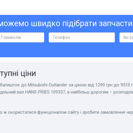
ожемо швидко підібрати запчасти
тупні ціни
атишток до Mitsubishi Outlander за ціною від 1290 грн до 9510 г
дільний вал HANS PRIES 109337, а найбільш дорогим – розподіл
бо ж скористатися функціоналом сайту і зробити замовлення че