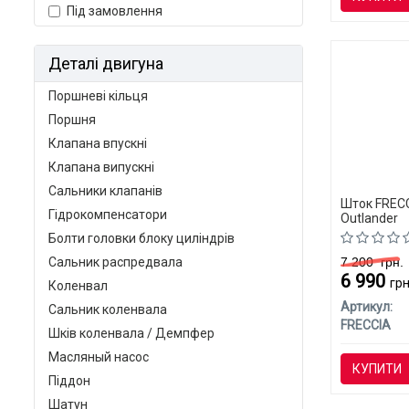
Під замовлення
Деталі двигуна
Поршневі кільця
Поршня
Клапана впускні
Клапана випускні
Сальники клапанів
Шток FRECC
Гідрокомпенсатори
Outlander
Болти головки блоку циліндрів
Сальник распредвала
7 200
грн.
6 990
грн
Коленвал
Артикул:
Сальник коленвала
FRECCIA
Шків коленвала / Демпфер
Масляный насос
КУПИТИ
Піддон
Шатун