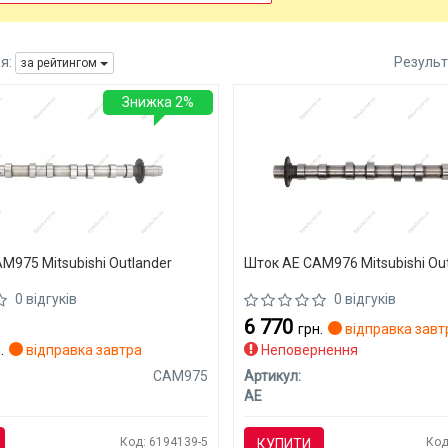
я:
Результ
за рейтингом
Знижка 2%
M975 Mitsubishi Outlander
Шток AE CAM976 Mitsubishi Ou
0 відгуків
0 відгуків
6 770
грн.
відправка завт
.
відправка завтра
Неповернення
CAM975
Артикул:
AE
Код: 6194139-5
Код
КУПИТИ