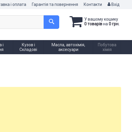
авка і оплата
Гарантія та повернення
Контакти
Вхід
У вашому кошику
0 товарів
на
0 грн.
 і
Кузов і
Масла, автохімія,
Побутова
ня
Складові
аксесуари
хімія