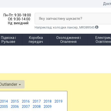
Дост
Пн-Пт:
9:30-18:00
Яку запчастину шукаєте?
Сб:
9:30-14:00
Нд:
вихідний
Наприклад: колодки лансер, MR389545
Підвіска і
Коробка
Охолодження і
Електрика
Рульове
передач
Опалення
Освітлен
Outlander
2014
2015
2016
2017
2018
2019
2005
2006
2007
2008
2009