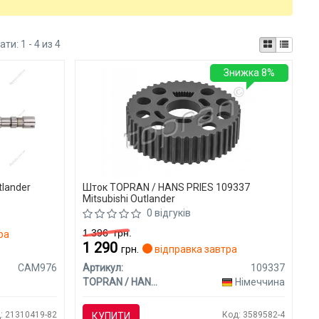
ати:
1 - 4 из 4
Знижка 8%
tlander
Шток TOPRAN / HANS PRIES 109337
Mitsubishi Outlander
0 відгуків
1 396
грн.
ра
1 290
грн.
відправка завтра
CAM976
Артикул:
109337
TOPRAN / HANS PRIES
Німеччина
: 21310419-82
Код: 3589582-4
КУПИТИ