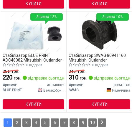
КУПИТИ
КУПИТИ
Знижка 12%
Знижка 10%
Стабілізатор BLUE PRINT
Стабілізатор SWAG 80941160
ADC48082 Mitsubishi Outlander
Mitsubishi Outlander
0 відгуків
0 відгуків
251
грн.
345
грн.
220
310
грн.
відправка сьогодні
грн.
відправка сьогодні
Артикул:
ADC48082
Артикул:
80941160
BLUE PRINT
SWAG
Великобританія
Німеччина
КУПИТИ
КУПИТИ
1
2
3
4
5
6
7
8
9
10