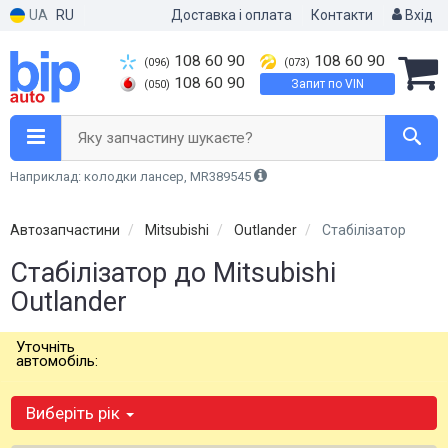
UA
RU
Доставка і оплата
Контакти
Вхід
108 60 90
108 60 90
(096)
(073)
108 60 90
Запит по VIN
(050)
Яку запчастину шукаєте?
Наприклад: колодки лансер, MR389545
Автозапчастини
Mitsubishi
Outlander
Стабілізатор
Стабілізатор до Mitsubishi
Outlander
Уточніть
автомобіль:
Виберіть рік