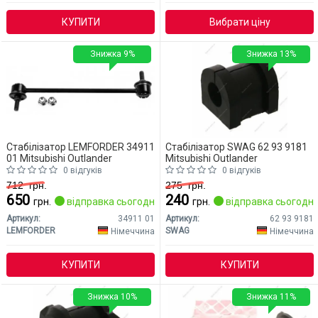
КУПИТИ
Вибрати ціну
Знижка 9%
Знижка 13%
Стабілізатор LEMFORDER 34911
Стабілізатор SWAG 62 93 9181
01 Mitsubishi Outlander
Mitsubishi Outlander
0 відгуків
0 відгуків
712
грн.
275
грн.
650
240
грн.
відправка сьогодні
грн.
відправка сьогодні
Артикул:
34911 01
Артикул:
62 93 9181
LEMFORDER
SWAG
Німеччина
Німеччина
КУПИТИ
КУПИТИ
Знижка 10%
Знижка 11%