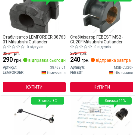
Стабілізатор LEMFORDER 38763
Стабілізатор FEBEST MSB-
01 Mitsubishi Outlander
CU20F Mitsubishi Outlander
0 відгуків
0 відгуків
325
грн.
272
грн.
290
240
грн.
відправка сьогодні
грн.
відправка завтра
Артикул:
38763 01
Артикул:
MSB-CU20F
LEMFORDER
FEBEST
Німеччина
Німеччина
КУПИТИ
КУПИТИ
Знижка 8%
Знижка 11%