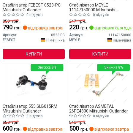
Стабілізатор FEBEST 0523-PC
Стабілізатор MEYLE
Mitsubishi Outlander
11147150000 Mitsubishi
Outlander
0 відгуків
0 відгуків
859
грн.
247
грн.
790
220
грн.
відправка завтра
грн.
відправка сьогодні
Артикул:
0523-PC
Артикул:
11147150000
FEBEST
MEYLE
Німеччина
Німеччина
КУПИТИ
КУПИТИ
Знижка 8%
Знижка 8%
Стабілізатор 555 SLB015RM
Стабілізатор ASMETAL
Mitsubishi Outlander
26PE4800 Mitsubishi Outlander
0 відгуків
0 відгуків
653
грн.
541
грн.
600
500
грн.
відправка завтра
грн.
відправка завтра