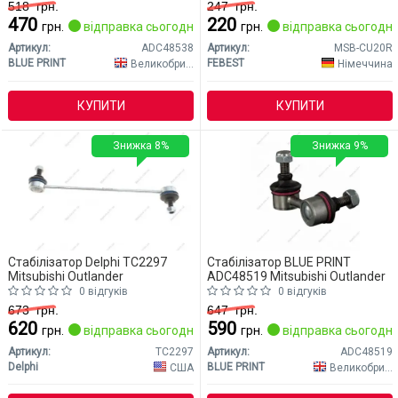
518
грн.
247
грн.
470
220
грн.
відправка сьогодні
грн.
відправка сьогодні
Артикул:
ADC48538
Артикул:
MSB-CU20R
BLUE PRINT
FEBEST
Великобританія
Німеччина
КУПИТИ
КУПИТИ
Знижка 8%
Знижка 9%
Стабілізатор Delphi TC2297
Стабілізатор BLUE PRINT
Mitsubishi Outlander
ADC48519 Mitsubishi Outlander
0 відгуків
0 відгуків
673
грн.
647
грн.
620
590
грн.
відправка сьогодні
грн.
відправка сьогодні
Артикул:
TC2297
Артикул:
ADC48519
Delphi
BLUE PRINT
США
Великобританія