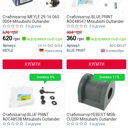
Стабілізатор MEYLE 29-16 060
Стабілізатор BLUE PRINT
0004 Mitsubishi Outlander
ADC48547 Mitsubishi Outlander
0 відгуків
0 відгуків
676
грн.
404
грн.
620
360
грн.
відправка сьогодні
грн.
відправка сьогодні
Артикул:
29-16 060 0004
Артикул:
ADC48547
MEYLE
BLUE PRINT
Німеччина
Великобританія
КУПИТИ
КУПИТИ
Знижка 9%
Знижка 11%
Стабілізатор BLUE PRINT
Стабілізатор FEBEST MSB-
ADC48538 Mitsubishi Outlander
CU20R Mitsubishi Outlander
0 відгуків
0 відгуків