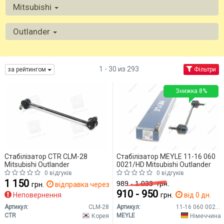
Mitsubishi
Outlander
1 - 30 из 293
за рейтингом
Фільтри
Знижка 8%
Стабілізатор CTR CLM-28
Стабілізатор MEYLE 11-16 060
Mitsubishi Outlander
0021/HD Mitsubishi Outlander
0 відгуків
0 відгуків
1 150
989 - 1 033
грн.
грн.
відправка через 14 дн.
910 - 950
Неповернення
грн.
від 0 дн.
Артикул:
CLM-28
Артикул:
11-16 060 0021/HD
CTR
MEYLE
Корея
Німеччина