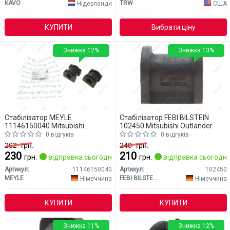
KAVO
TRW
Нідерланди
США
КУПИТИ
Вибрати ціну
Знижка 12%
Знижка 13%
Стабілізатор MEYLE
Стабілізатор FEBI BILSTEIN
11146150040 Mitsubishi
102450 Mitsubishi Outlander
Outlander
0 відгуків
0 відгуків
262
грн.
240
грн.
230
210
грн.
відправка сьогодні
грн.
відправка сьогодні
Артикул:
11146150040
Артикул:
102450
MEYLE
FEBI BILSTEIN
Німеччина
Німеччина
КУПИТИ
КУПИТИ
Знижка 11%
Знижка 12%