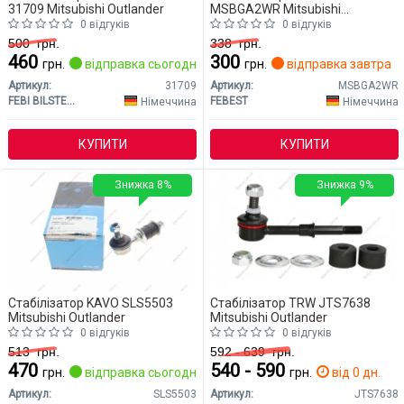
31709 Mitsubishi Outlander
MSBGA2WR Mitsubishi
Outlander
0 відгуків
0 відгуків
500
грн.
338
грн.
460
300
грн.
відправка сьогодні
грн.
відправка завтра
Артикул:
31709
Артикул:
MSBGA2WR
FEBI BILSTEIN
FEBEST
Німеччина
Німеччина
КУПИТИ
КУПИТИ
Знижка 8%
Знижка 9%
Стабілізатор KAVO SLS5503
Стабілізатор TRW JTS7638
Mitsubishi Outlander
Mitsubishi Outlander
0 відгуків
0 відгуків
513
грн.
592 - 639
грн.
470
540 - 590
грн.
відправка сьогодні
грн.
від 0 дн.
Артикул:
SLS5503
Артикул:
JTS7638