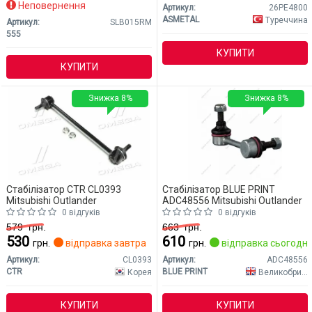
Неповернення
Артикул:
26PE4800
ASMETAL
Туреччина
Артикул:
SLB015RM
555
КУПИТИ
КУПИТИ
Знижка 8%
Знижка 8%
Стабілізатор CTR CL0393
Стабілізатор BLUE PRINT
Mitsubishi Outlander
ADC48556 Mitsubishi Outlander
0 відгуків
0 відгуків
579
грн.
663
грн.
530
610
грн.
відправка завтра
грн.
відправка сьогодні
Артикул:
CL0393
Артикул:
ADC48556
CTR
BLUE PRINT
Корея
Великобританія
КУПИТИ
КУПИТИ