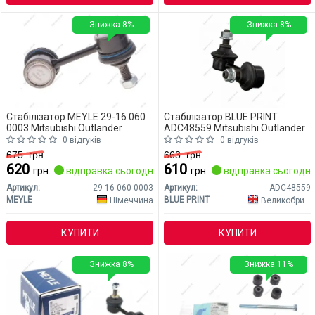
Знижка 8%
Знижка 8%
Стабілізатор MEYLE 29-16 060
Стабілізатор BLUE PRINT
0003 Mitsubishi Outlander
ADC48559 Mitsubishi Outlander
0 відгуків
0 відгуків
675
грн.
663
грн.
620
610
грн.
відправка сьогодні
грн.
відправка сьогодні
Артикул:
29-16 060 0003
Артикул:
ADC48559
MEYLE
BLUE PRINT
Німеччина
Великобританія
КУПИТИ
КУПИТИ
Знижка 8%
Знижка 11%