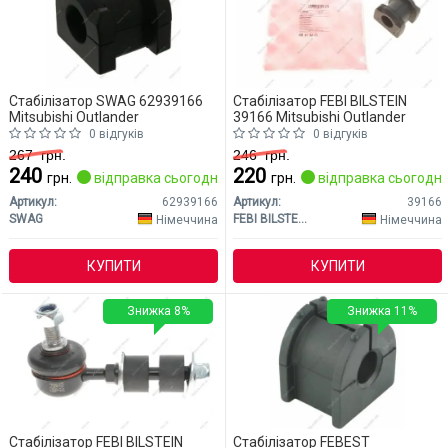
Стабілізатор SWAG 62939166
Стабілізатор FEBI BILSTEIN
Mitsubishi Outlander
39166 Mitsubishi Outlander
0 відгуків
0 відгуків
267
грн.
246
грн.
240
220
грн.
відправка сьогодні
грн.
відправка сьогодні
Артикул:
62939166
Артикул:
39166
SWAG
FEBI BILSTEIN
Німеччина
Німеччина
КУПИТИ
КУПИТИ
Знижка 8%
Знижка 11%
Стабілізатор FEBI BILSTEIN
Стабілізатор FEBEST