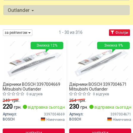
Outlander
1 - 30 из 316
за рейтингом
Фільтри
Знижка 12%
Знижка 9%
Двірники BOSCH 3397004669
Двірники BOSCH 3397004671
Mitsubishi Outlander
Mitsubishi Outlander
0 відгуків
0 відгуків
249
грн.
254
грн.
220
230
грн.
відправка сьогодні
грн.
відправка сьогодні
Артикул:
3397004669
Артикул:
3397004671
BOSCH
BOSCH
Німеччина
Німеччина