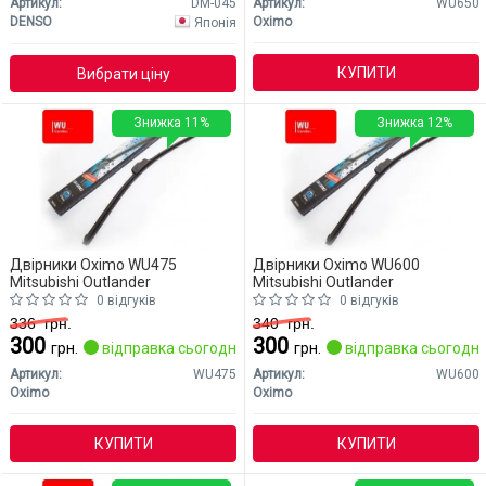
Артикул:
DM-045
Артикул:
WU650
DENSO
Oximo
Японія
КУПИТИ
Вибрати ціну
Знижка 11%
Знижка 12%
Двірники Oximo WU475
Двірники Oximo WU600
Mitsubishi Outlander
Mitsubishi Outlander
0 відгуків
0 відгуків
336
грн.
340
грн.
300
300
грн.
відправка сьогодні
грн.
відправка сьогодні
Артикул:
WU475
Артикул:
WU600
Oximo
Oximo
КУПИТИ
КУПИТИ