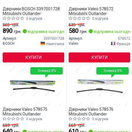
Двірники BOSCH 3397001728
Двірники Valeo 578572
Mitsubishi Outlander
Mitsubishi Outlander
0 відгуків
0 відгуків
965
грн.
635
грн.
890
580
грн.
відправка сьогодні
грн.
відправка сьогодні
Артикул:
3397001728
Артикул:
578572
BOSCH
Valeo
Німеччина
Франція
КУПИТИ
КУПИТИ
Знижка 8%
Знижка 8%
Двірники Valeo 578575
Двірники Valeo 578576
Mitsubishi Outlander
Mitsubishi Outlander
0 відгуків
0 відгуків
693
грн.
663
грн.
640
610