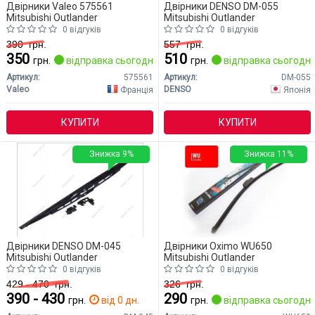
Двірники Valeo 575561
Двірники DENSO DM-055
Mitsubishi Outlander
Mitsubishi Outlander
0 відгуків
0 відгуків
390
грн.
557
грн.
350
510
грн.
відправка сьогодні
грн.
відправка сьогодні
Артикул:
575561
Артикул:
DM-055
Valeo
DENSO
Франція
Японія
КУПИТИ
КУПИТИ
Знижка 9%
Знижка 11%
Двірники DENSO DM-045
Двірники Oximo WU650
Mitsubishi Outlander
Mitsubishi Outlander
0 відгуків
0 відгуків
429 - 470
грн.
326
грн.
390 - 430
290
грн.
від 0 дн.
грн.
відправка сьогодні