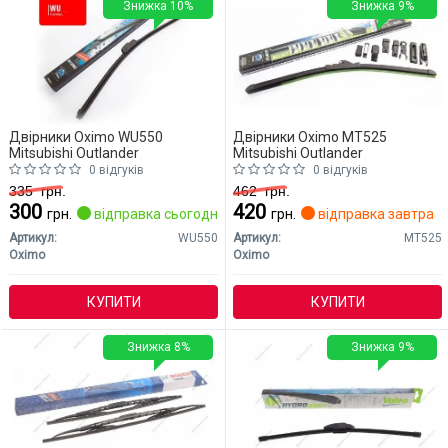
Знижка 10%
Знижка 9%
Двірники Oximo WU550
Двірники Oximo MT525
Mitsubishi Outlander
Mitsubishi Outlander
0 відгуків
0 відгуків
335
грн.
462
грн.
300
420
грн.
відправка сьогодні
грн.
відправка завтра
Артикул:
WU550
Артикул:
MT525
Oximo
Oximo
КУПИТИ
КУПИТИ
Знижка 8%
Знижка 9%