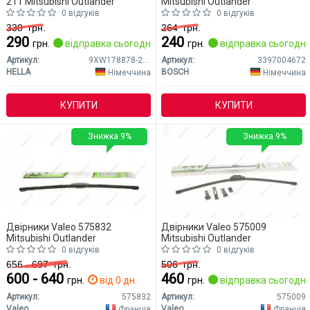
211 Mitsubishi Outlander
Mitsubishi Outlander
0 відгуків
0 відгуків
330
грн.
264
грн.
290
240
грн.
відправка сьогодні
грн.
відправка сьогодні
Артикул:
9XW178878-211
Артикул:
3397004672
HELLA
BOSCH
Німеччина
Німеччина
КУПИТИ
КУПИТИ
Знижка 9%
Знижка 9%
Двірники Valeo 575832
Двірники Valeo 575009
Mitsubishi Outlander
Mitsubishi Outlander
0 відгуків
0 відгуків
656 - 697
грн.
506
грн.
600 - 640
460
грн.
від 0 дн.
грн.
відправка сьогодні
Артикул:
575832
Артикул:
575009
Valeo
Valeo
Франція
Франція