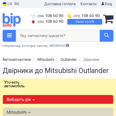
UA
RU
Доставка і оплата
Контакти
Вхід
108 60 90
108 60 90
(096)
(073)
108 60 90
Запит по VIN
(050)
Яку запчастину шукаєте?
Наприклад: колодки лансер, MR389545
Автозапчастини
Mitsubishi
Outlander
Двірники
Двірники до Mitsubishi Outlander
Уточніть
автомобіль:
Виберіть рік
Mitsubishi