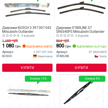
Двірники BOSCH 3 397 007 043
Двірники STARLINE ST
Mitsubishi Outlander
SR6540PS Mitsubishi Outlander
0 відгуків
0 відгуків
1 165
грн.
864
грн.
1 080
800
грн.
відправка завтра
грн.
відправка сьогодні
Артикул:
3 397 007 043
Артикул:
ST SR6540PS
BOSCH
STARLINE
Німеччина
Чехія
КУПИТИ
КУПИТИ
Знижка 10%
Знижка 8%