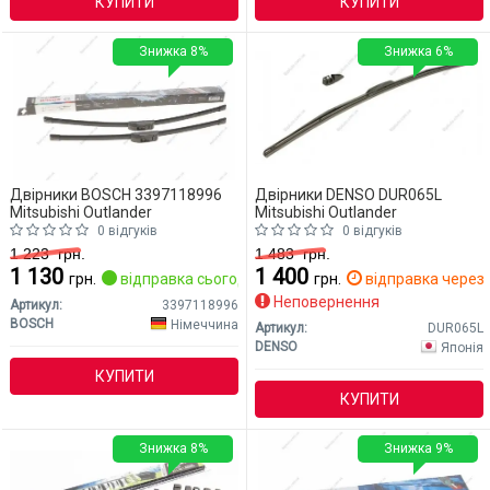
КУПИТИ
КУПИТИ
Знижка 8%
Знижка 6%
Двірники BOSCH 3397118996
Двірники DENSO DUR065L
Mitsubishi Outlander
Mitsubishi Outlander
0 відгуків
0 відгуків
1 223
грн.
1 483
грн.
1 130
1 400
грн.
відправка сьогодні
грн.
відправка через 
Неповернення
Артикул:
3397118996
BOSCH
Німеччина
Артикул:
DUR065L
DENSO
Японія
КУПИТИ
КУПИТИ
Знижка 8%
Знижка 9%