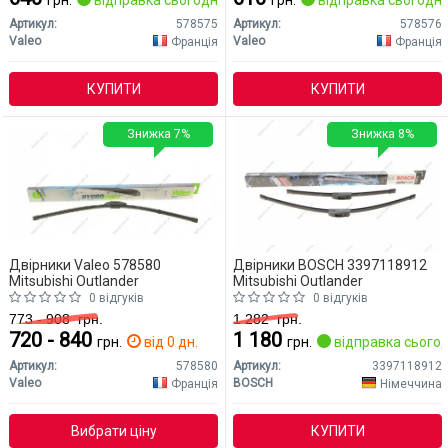
грн.
відправка сьогодні
грн.
відправка сьогодні
Артикул:
578575
Артикул:
578576
Valeo
Valeo
Франція
Франція
КУПИТИ
КУПИТИ
Знижка 7%
Знижка 8%
Двірники Valeo 578580
Двірники BOSCH 3397118912
Mitsubishi Outlander
Mitsubishi Outlander
0 відгуків
0 відгуків
773 - 908
грн.
1 282
грн.
720 - 840
1 180
грн.
від 0 дн.
грн.
відправка сьогод
Артикул:
578580
Артикул:
3397118912
Valeo
BOSCH
Франція
Німеччина
Вибрати ціну
КУПИТИ