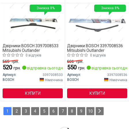
Знижка 8%
Знижка 8%
Двірники BOSCH 3397008533
Двірники BOSCH 3397008536
Mitsubishi Outlander
Mitsubishi Outlander
0 відгуків
0 відгуків
565
грн.
601
грн.
520
550
грн.
відправка сьогодні
грн.
відправка сьогодні
Артикул:
3397008533
Артикул:
3397008536
BOSCH
BOSCH
Німеччина
Німеччина
КУПИТИ
КУПИТИ
1
2
3
4
5
6
7
8
9
10