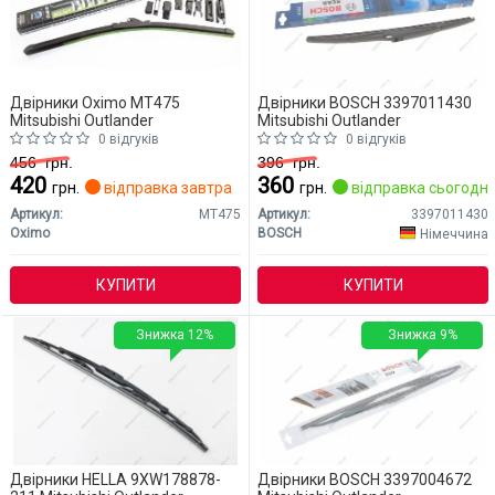
Двірники Oximo MT475
Двірники BOSCH 3397011430
Mitsubishi Outlander
Mitsubishi Outlander
0 відгуків
0 відгуків
456
грн.
396
грн.
420
360
грн.
відправка завтра
грн.
відправка сьогодні
Артикул:
MT475
Артикул:
3397011430
Oximo
BOSCH
Німеччина
КУПИТИ
КУПИТИ
Знижка 12%
Знижка 9%
Двірники HELLA 9XW178878-
Двірники BOSCH 3397004672