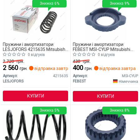
Знижка 6%
Знижка 9%
Пружини і амортизатори
Пружини і амортизатори
LESJOFORS 4215635 Mitsubishi
FEBEST MSI-CYUP Mitsubishi
Outlander
Outlander
0 відгуків
0 відгуків
2 720
грн.
438
грн.
2 560
400
грн.
відправка завтра
грн.
відправка завтра
Артикул:
4215635
Артикул:
MSI-CYUP
LESJOFORS
FEBEST
Німеччина
КУПИТИ
КУПИТИ
Знижка 5%
Знижка 8%