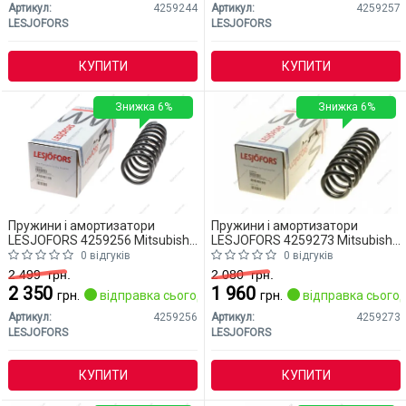
Артикул:
4259244
Артикул:
4259257
LESJOFORS
LESJOFORS
КУПИТИ
КУПИТИ
Знижка 6%
Знижка 6%
Пружини і амортизатори
Пружини і амортизатори
LESJOFORS 4259256 Mitsubishi
LESJOFORS 4259273 Mitsubishi
Outlander
Outlander
0 відгуків
0 відгуків
2 499
грн.
2 080
грн.
2 350
1 960
грн.
відправка сьогодні
грн.
відправка сьогод
Артикул:
4259256
Артикул:
4259273
LESJOFORS
LESJOFORS
КУПИТИ
КУПИТИ