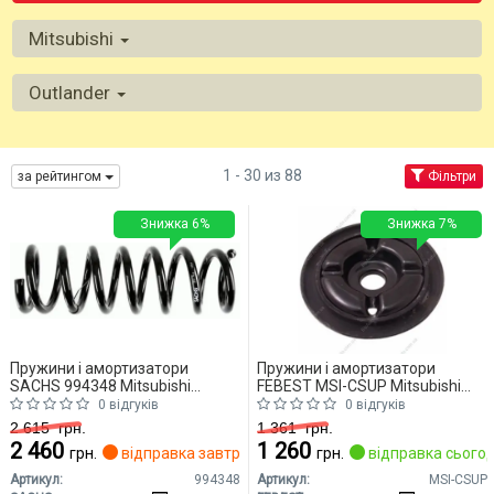
Mitsubishi
Outlander
1 - 30 из 88
за рейтингом
Фільтри
Знижка 6%
Знижка 7%
Пружини і амортизатори
Пружини і амортизатори
SACHS 994348 Mitsubishi
FEBEST MSI-CSUP Mitsubishi
Outlander
Outlander
0 відгуків
0 відгуків
2 615
грн.
1 361
грн.
2 460
1 260
грн.
відправка завтра
грн.
відправка сьогод
Артикул:
994348
Артикул:
MSI-CSUP