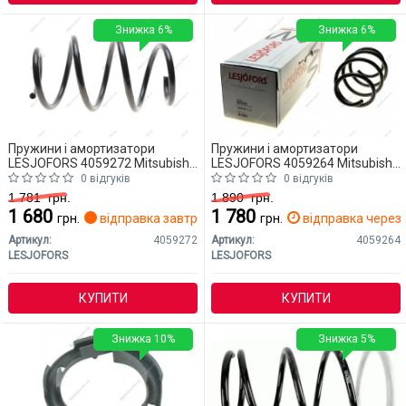
Знижка 6%
Знижка 6%
Пружини і амортизатори
Пружини і амортизатори
LESJOFORS 4059272 Mitsubishi
LESJOFORS 4059264 Mitsubishi
Outlander
Outlander
0 відгуків
0 відгуків
1 781
грн.
1 890
грн.
1 680
1 780
грн.
відправка завтра
грн.
відправка через 
Артикул:
4059272
Артикул:
4059264
LESJOFORS
LESJOFORS
КУПИТИ
КУПИТИ
Знижка 10%
Знижка 5%