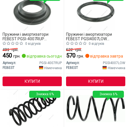
Пружини і амортизатори
Пружини і амортизатори
FEBEST PGSI-4007RUP
FEBEST PGSI4007LOW
Mitsubishi Outlander
Mitsubishi Outlander
0 відгуків
0 відгуків
491
грн.
622
грн.
450
570
грн.
відправка сьогодні
грн.
відправка завтра
Артикул:
PGSI-4007RUP
Артикул:
PGSI4007LOW
FEBEST
FEBEST
Німеччина
Німеччина
КУПИТИ
КУПИТИ
Знижка 6%
Знижка 6%