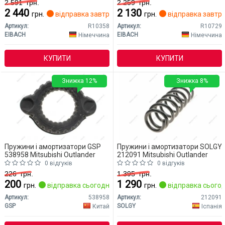
2 591
грн.
2 259
грн.
2 440
2 130
грн.
відправка завтра
грн.
відправка завтр
Артикул:
R10358
Артикул:
R10729
EIBACH
EIBACH
Німеччина
Німеччина
КУПИТИ
КУПИТИ
Знижка 12%
Знижка 8%
Пружини і амортизатори GSP
Пружини і амортизатори SOLGY
538958 Mitsubishi Outlander
212091 Mitsubishi Outlander
0 відгуків
0 відгуків
226
грн.
1 395
грн.
200
1 290
грн.
відправка сьогодні
грн.
відправка сьогод
Артикул:
538958
Артикул:
212091
GSP
SOLGY
Китай
Іспанія