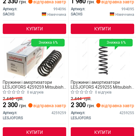
2 330
1 980
грн.
відправка завтра
грн.
відправка завтр
Артикул:
994096
Артикул:
994095
SACHS
SACHS
Німеччина
Німеччина
КУПИТИ
КУПИТИ
Знижка 6%
Знижка 6%
Пружини і амортизатори
Пружини і амортизатори
LESJOFORS 4259259 Mitsubishi
LESJOFORS 4259255 Mitsubishi
Outlander
Outlander
0 відгуків
0 відгуків
2 446
грн.
2 444
грн.
2 300
2 300
грн.
відправка завтра
грн.
відправка завтр
Артикул:
4259259
Артикул:
4259255
LESJOFORS
LESJOFORS
КУПИТИ
КУПИТИ