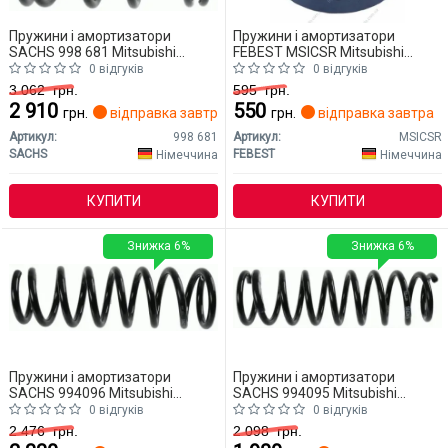
Пружини і амортизатори
Пружини і амортизатори
SACHS 998 681 Mitsubishi
FEBEST MSICSR Mitsubishi
Outlander
Outlander
0 відгуків
0 відгуків
3 062
грн.
595
грн.
2 910
550
грн.
відправка завтра
грн.
відправка завтра
Артикул:
998 681
Артикул:
MSICSR
SACHS
FEBEST
Німеччина
Німеччина
КУПИТИ
КУПИТИ
Знижка 6%
Знижка 6%
Пружини і амортизатори
Пружини і амортизатори
SACHS 994096 Mitsubishi
SACHS 994095 Mitsubishi
Outlander
Outlander
0 відгуків
0 відгуків
2 476
грн.
2 098
грн.