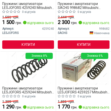
Пружини і амортизатори
Пружини і амортизатори
LESJOFORS 4259240 Mitsubishi
SACHS 998682 Mitsubishi
Outlander
Outlander
0 відгуків
0 відгуків
1 591
грн.
2 444
грн.
1 500
2 300
грн.
відправка сьогодні
грн.
відправка сьогод
Артикул:
4259240
Артикул:
998682
LESJOFORS
SACHS
Німеччина
КУПИТИ
КУПИТИ
Знижка 8%
Знижка 6%
Пружини і амортизатори
Пружини і амортизатори
LESJOFORS 4259244 Mitsubishi
LESJOFORS 4259257 Mitsubishi
Outlander
Outlander
0 відгуків
0 відгуків
1 399
грн.
1 881
грн.
1 290
1 770
грн.
відправка сьогодні
грн.
відправка сьогод