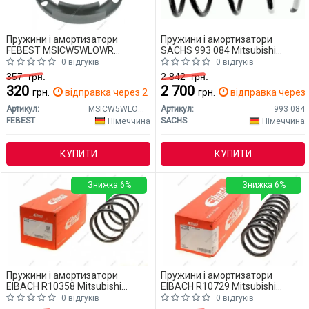
Пружини і амортизатори
Пружини і амортизатори
FEBEST MSICW5WLOWR
SACHS 993 084 Mitsubishi
Mitsubishi Outlander
Outlander
0 відгуків
0 відгуків
357
грн.
2 842
грн.
320
2 700
грн.
відправка через 2 дн.
грн.
відправка через 
Артикул:
MSICW5WLOWR
Артикул:
993 084
FEBEST
SACHS
Німеччина
Німеччина
КУПИТИ
КУПИТИ
Знижка 6%
Знижка 6%
Пружини і амортизатори
Пружини і амортизатори
EIBACH R10358 Mitsubishi
EIBACH R10729 Mitsubishi
Outlander
Outlander
0 відгуків
0 відгуків