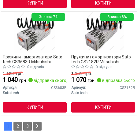
КУПИТИ
КУПИТИ
Знижка 7%
Знижка 8%
Пружини і амортизатори Sato
Пружини і амортизатори Sato
tech CS3683R Mitsubishi
tech CS2182R Mitsubishi
Outlander
Outlander
0 відгуків
0 відгуків
1 123
грн.
1 161
грн.
1 040
1 070
грн.
відправка сьогодні
грн.
відправка сьогод
Артикул:
CS3683R
Артикул:
CS2182R
Sato tech
Sato tech
КУПИТИ
КУПИТИ
1
2
3