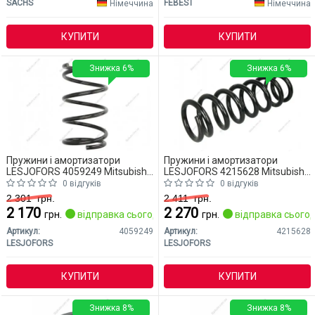
SACHS
FEBEST
Німеччина
Німеччина
КУПИТИ
КУПИТИ
Знижка 6%
Знижка 6%
Пружини і амортизатори
Пружини і амортизатори
LESJOFORS 4059249 Mitsubishi
LESJOFORS 4215628 Mitsubishi
Outlander
Outlander
0 відгуків
0 відгуків
2 301
грн.
2 411
грн.
2 170
2 270
грн.
відправка сьогодні
грн.
відправка сьогод
Артикул:
4059249
Артикул:
4215628
LESJOFORS
LESJOFORS
КУПИТИ
КУПИТИ
Знижка 8%
Знижка 8%