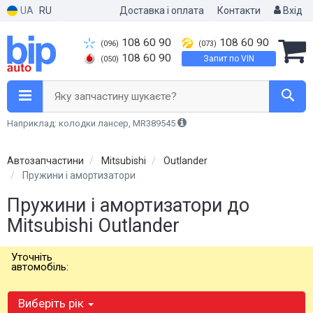
UA
RU
Доставка і оплата
Контакти
Вхід
108 60 90
108 60 90
(096)
(073)
108 60 90
Запит по VIN
(050)
Яку запчастину шукаєте?
Наприклад: колодки лансер, MR389545
Автозапчастини
Mitsubishi
Outlander
Пружини і амортизатори
Пружини і амортизатори до
Mitsubishi Outlander
Уточніть
автомобіль:
Виберіть рік