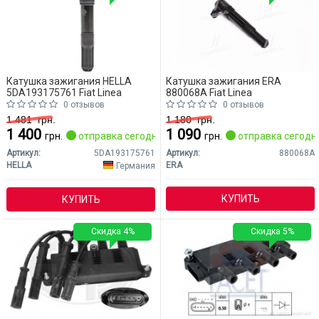
Катушка зажигания HELLA
Катушка зажигания ERA
5DA193175761 Fiat Linea
880068A Fiat Linea
0 отзывов
0 отзывов
1 481
грн.
1 180
грн.
1 400
1 090
грн.
отправка сегодня
грн.
отправка сегодн
Артикул:
5DA193175761
Артикул:
880068A
HELLA
ERA
Германия
КУПИТЬ
КУПИТЬ
Скидка 4%
Скидка 5%