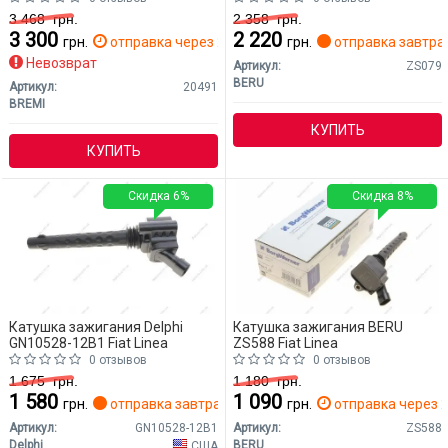
3 468
грн.
2 358
грн.
3 300
2 220
грн.
отправка через 2 дн.
грн.
отправка завтра
Невозврат
Артикул:
ZS079
BERU
Артикул:
20491
BREMI
КУПИТЬ
КУПИТЬ
Скидка 6%
Скидка 8%
Катушка зажигания Delphi
Катушка зажигания BERU
GN10528-12B1 Fiat Linea
ZS588 Fiat Linea
0 отзывов
0 отзывов
1 675
грн.
1 180
грн.
1 580
1 090
грн.
отправка завтра
грн.
отправка через 2
Артикул:
GN10528-12B1
Артикул:
ZS588
Delphi
BERU
США