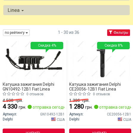
Linea
1 - 30 из 36
по рейтингу
Фильтры
Скидка 4%
Скидка 8%
Катушка зажигания Delphi
Катушка зажигания Delphi
GN10492-12B1 Fiat Linea
CE20056-12B1 Fiat Linea
0 отзывов
0 отзывов
4 508
грн.
1 386
грн.
4 330
1 280
грн.
отправка сегодня
грн.
отправка сегодн
Артикул:
GN10492-12B1
Артикул:
CE20056-12B1
Delphi
Delphi
США
США