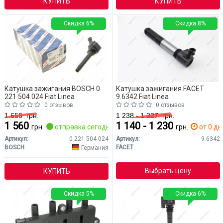
КУПИТЬ
КУПИТЬ
Скидка 6%
Скидка 8%
Катушка зажигания BOSCH 0
Катушка зажигания FACET
221 504 024 Fiat Linea
9.6342 Fiat Linea
0 отзывов
0 отзывов
1 656
грн.
1 238 - 1 327
грн.
1 560
1 140 - 1 230
грн.
отправка сегодня
грн.
от 0 дн
Артикул:
0 221 504 024
Артикул:
9.6342
BOSCH
FACET
Германия
Выбрать цену
КУПИТЬ
Скидка 5%
Скидка 6%