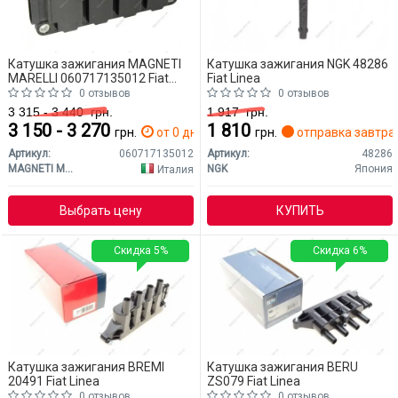
Катушка зажигания MAGNETI
Катушка зажигания NGK 48286
MARELLI 060717135012 Fiat
Fiat Linea
Linea
0 отзывов
0 отзывов
3 315 - 3 440
грн.
1 917
грн.
3 150 - 3 270
1 810
грн.
от 0 дн.
грн.
отправка завтра
Артикул:
060717135012
Артикул:
48286
MAGNETI MARELLI
NGK
Япония
Италия
КУПИТЬ
Выбрать цену
Скидка 5%
Скидка 6%
Катушка зажигания BREMI
Катушка зажигания BERU
20491 Fiat Linea
ZS079 Fiat Linea
0 отзывов
0 отзывов