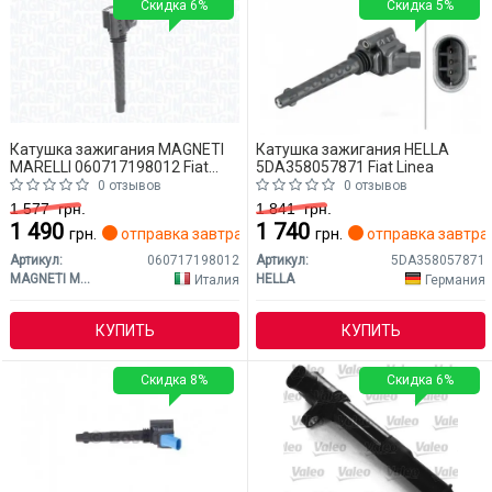
Скидка 6%
Скидка 5%
Катушка зажигания MAGNETI
Катушка зажигания HELLA
MARELLI 060717198012 Fiat
5DA358057871 Fiat Linea
Linea
0 отзывов
0 отзывов
1 577
грн.
1 841
грн.
1 490
1 740
грн.
отправка завтра
грн.
отправка завтра
Артикул:
060717198012
Артикул:
5DA358057871
MAGNETI MARELLI
HELLA
Италия
Германия
КУПИТЬ
КУПИТЬ
Скидка 8%
Скидка 6%