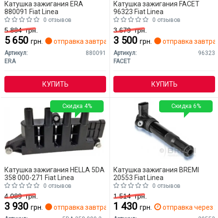
Катушка зажигания ERA
Катушка зажигания FACET
880091 Fiat Linea
96323 Fiat Linea
0 отзывов
0 отзывов
5 884
грн.
3 679
грн.
5 650
3 500
грн.
отправка завтра
грн.
отправка завтра
Артикул:
880091
Артикул:
96323
ERA
FACET
КУПИТЬ
КУПИТЬ
Скидка 4%
Скидка 6%
Катушка зажигания HELLA 5DA
Катушка зажигания BREMI
358 000-271 Fiat Linea
20553 Fiat Linea
0 отзывов
0 отзывов
4 089
грн.
1 514
грн.
3 930
1 430
грн.
отправка завтра
грн.
отправка через 2