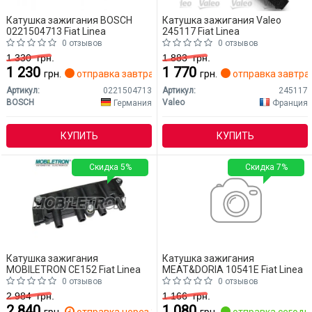
Катушка зажигания BOSCH
Катушка зажигания Valeo
0221504713 Fiat Linea
245117 Fiat Linea
0 отзывов
0 отзывов
1 330
грн.
1 883
грн.
1 230
1 770
грн.
отправка завтра
грн.
отправка завтра
Артикул:
0221504713
Артикул:
245117
BOSCH
Valeo
Германия
Франция
КУПИТЬ
КУПИТЬ
Скидка 5%
Скидка 7%
Катушка зажигания
Катушка зажигания
MOBILETRON CE152 Fiat Linea
MEAT&DORIA 10541E Fiat Linea
0 отзывов
0 отзывов
2 984
грн.
1 166
грн.
2 840
1 080
грн.
отправка через 2 дн.
грн.
отправка сегодн