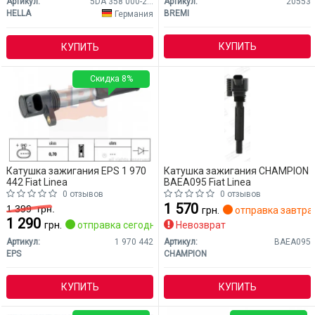
Артикул:
5DA 358 000-271
Артикул:
20553
HELLA
BREMI
Германия
КУПИТЬ
КУПИТЬ
Скидка 8%
Катушка зажигания EPS 1 970
Катушка зажигания CHAMPION
442 Fiat Linea
BAEA095 Fiat Linea
0 отзывов
0 отзывов
1 570
1 399
грн.
грн.
отправка завтра
1 290
грн.
отправка сегодня
Невозврат
Артикул:
1 970 442
Артикул:
BAEA095
EPS
CHAMPION
КУПИТЬ
КУПИТЬ