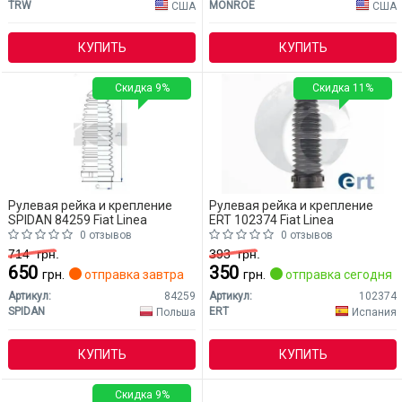
TRW
MONROE
США
США
КУПИТЬ
КУПИТЬ
Скидка 9%
Скидка 11%
Рулевая рейка и крепление
Рулевая рейка и крепление
SPIDAN 84259 Fiat Linea
ERT 102374 Fiat Linea
0 отзывов
0 отзывов
714
грн.
393
грн.
650
350
грн.
отправка завтра
грн.
отправка сегодня
Артикул:
84259
Артикул:
102374
SPIDAN
ERT
Польша
Испания
КУПИТЬ
КУПИТЬ
Скидка 9%