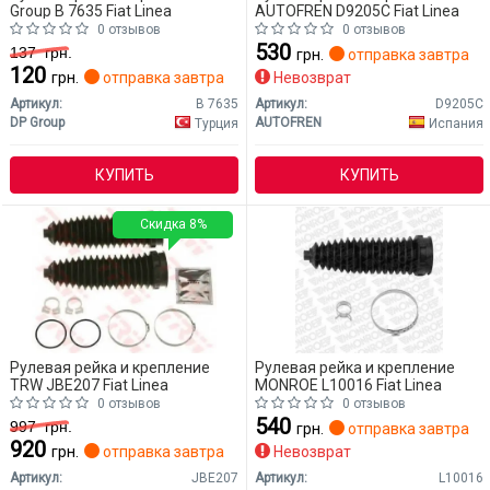
Group B 7635 Fiat Linea
AUTOFREN D9205C Fiat Linea
0 отзывов
0 отзывов
530
137
грн.
грн.
отправка завтра
120
грн.
отправка завтра
Невозврат
Артикул:
B 7635
Артикул:
D9205C
DP Group
AUTOFREN
Турция
Испания
КУПИТЬ
КУПИТЬ
Скидка 8%
Рулевая рейка и крепление
Рулевая рейка и крепление
TRW JBE207 Fiat Linea
MONROE L10016 Fiat Linea
0 отзывов
0 отзывов
540
997
грн.
грн.
отправка завтра
920
грн.
отправка завтра
Невозврат
Артикул:
JBE207
Артикул:
L10016