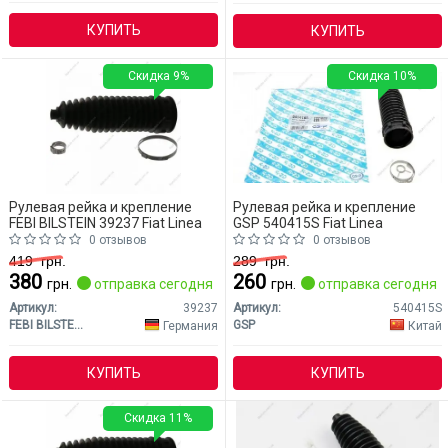
КУПИТЬ
КУПИТЬ
Скидка 9%
Скидка 10%
Рулевая рейка и крепление
Рулевая рейка и крепление
FEBI BILSTEIN 39237 Fiat Linea
GSP 540415S Fiat Linea
0 отзывов
0 отзывов
419
грн.
289
грн.
380
260
грн.
отправка сегодня
грн.
отправка сегодня
Артикул:
39237
Артикул:
540415S
FEBI BILSTEIN
GSP
Германия
Китай
КУПИТЬ
КУПИТЬ
Скидка 11%