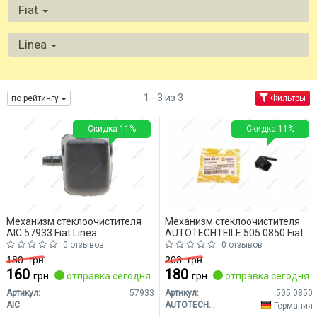
Fiat
Linea
1 - 3 из 3
по рейтингу
Фильтры
Скидка 11%
Скидка 11%
Механизм стеклоочистителя
Механизм стеклоочистителя
AIC 57933 Fiat Linea
AUTOTECHTEILE 505 0850 Fiat
Linea
0 отзывов
0 отзывов
180
грн.
203
грн.
160
180
грн.
отправка сегодня
грн.
отправка сегодня
Артикул:
57933
Артикул:
505 0850
AIC
AUTOTECHTEILE
Германия