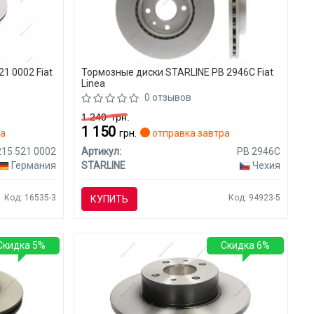
1 0002 Fiat
Тормозные диски STARLINE PB 2946C Fiat
Linea
0 отзывов
1 240
грн.
1 150
ра
грн.
отправка завтра
215 521 0002
Артикул:
PB 2946C
Германия
STARLINE
Чехия
Код: 16535-3
Код: 94923-5
КУПИТЬ
Скидка 5%
Скидка 6%