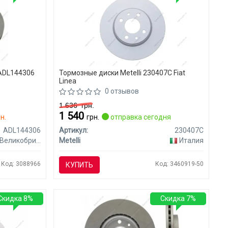
 ADL144306
Тормозные диски Metelli 230407C Fiat
Linea
0 отзывов
1 636
грн.
1 540
н.
грн.
отправка сегодня
ADL144306
Артикул:
230407C
Великобритания
Metelli
Италия
Код: 3088966
Код: 3460919-50
КУПИТЬ
Скидка 8%
Скидка 7%