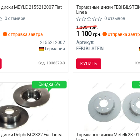
диски MEYLE 2155212007 Fiat
Тормозные диски FEBI BILSTEIN
Linea
0 отзывов
0 отзывов
1 195
грн.
1 100
.
отправка завтра
грн.
отправка завт
2155212007
Артикул:
Германия
FEBI BILSTEIN
Код: 1036879-3
Ко
КУПИТЬ
Скидка 6%
диски Delphi BG2322 Fiat Linea
Тормозные диски Metelli 23-01
Linea