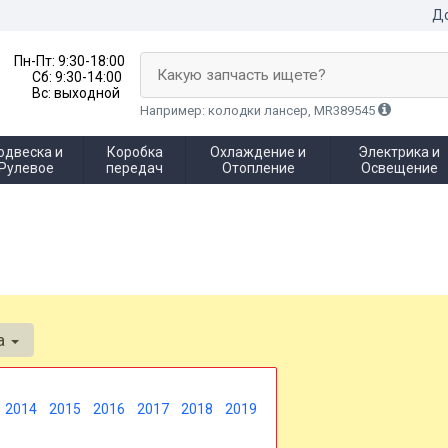
До
Пн-Пт:
9:30-18:00
Какую запчасть ищете?
Сб:
9:30-14:00
Вс:
выходной
Например: колодки лансер, MR389545
одвеска и
Коробка
Охлаждение и
Электрика и
Рулевое
передач
Отопление
Освещение
ea
2014
2015
2016
2017
2018
2019