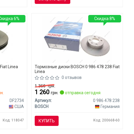
Скидка 6%
Скидка 8%
iat Linea
Тормозные диски BOSCH 0 986 478 238 Fiat
Linea
0 отзывов
1 366
грн.
1 260
н.
грн.
отправка сегодня
DF2734
Артикул:
0 986 478 238
США
BOSCH
Германия
Код: 118047
Код: 200668-60
КУПИТЬ