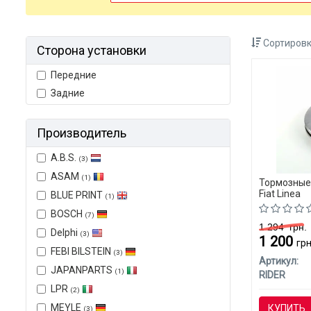
Сортировк
Сторона установки
Передние
Задние
Производитель
A.B.S.
(3)
ASAM
(1)
Тормозные
Fiat Linea
BLUE PRINT
(1)
BOSCH
(7)
1 294
грн.
Delphi
(3)
1 200
грн
FEBI BILSTEIN
(3)
Артикул:
JAPANPARTS
(1)
RIDER
LPR
(2)
MEYLE
КУПИТЬ
(3)