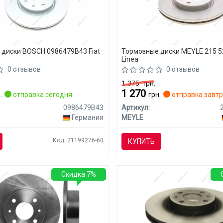
диски BOSCH 0986479B43 Fiat
Тормозные диски MEYLE 215 52
Linea
0 отзывов
0 отзывов
1 375
грн.
1 270
.
отправка сегодня
грн.
отправка завт
0986479B43
Артикул:
Германия
MEYLE
Код: 21199276-60
КУПИТЬ
Скидка 7%