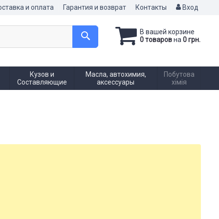
ставка и оплата
Гарантия и возврат
Контакты
Вход
В вашей корзине
0 товаров
на
0 грн.
Кузов и
Масла, автохимия,
Побутова
Составляющие
аксессуары
хімія