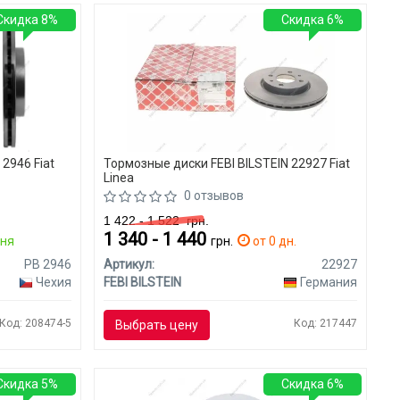
Скидка 8%
Скидка 6%
2946 Fiat
Тормозные диски FEBI BILSTEIN 22927 Fiat
Linea
0 отзывов
1 422 - 1 522
грн.
1 340 - 1 440
дня
грн.
от 0 дн.
PB 2946
Артикул:
22927
Чехия
FEBI BILSTEIN
Германия
Код: 208474-5
Код: 217447
Выбрать цену
Скидка 5%
Скидка 6%