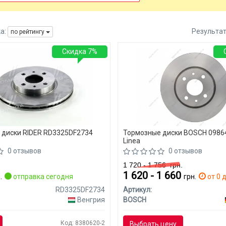
а:
Результа
по рейтингу
Скидка 7%
 диски RIDER RD3325DF2734
Тормозные диски BOSCH 09864
Linea
0 отзывов
0 отзывов
1 720 - 1 756
грн.
1 620 - 1 660
.
отправка сегодня
грн.
от 0 д
RD3325DF2734
Артикул:
Венгрия
BOSCH
Код: 8380620-2
Выбрать цену