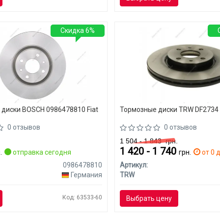
Скидка 6%
диски BOSCH 0986478810 Fiat
Тормозные диски TRW DF2734 F
0 отзывов
0 отзывов
1 504 - 1 843
грн.
1 420 - 1 740
.
отправка сегодня
грн.
от 0 д
0986478810
Артикул:
Германия
TRW
Код: 63533-60
Выбрать цену