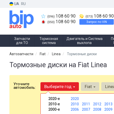
UA
RU
108 60 90
108 60 90
(096)
(073)
108 60 90
Запрос по VIN
(050)
Запчасти
Тормозная
Двигатель и Система
П
для ТО
система
выхлопа
Автозапчасти
Fiat
Linea
Тормозные диски
Тормозные диски на Fiat Linea
Уточните
Выберите год
Fiat
Lin
автомобиль:
2020-е
2020
2010-е
2010
2011
2012
2013
2000-е
2006
2007
2008
2009