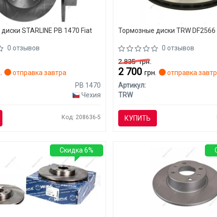
диски STARLINE PB 1470 Fiat
Тормозные диски TRW DF2566 F
0 отзывов
0 отзывов
2 835
грн.
2 700
.
отправка завтра
грн.
отправка завт
PB 1470
Артикул:
Чехия
TRW
Код: 208636-5
КУПИТЬ
Скидка 6%