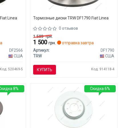
iat Linea
Тормозные диски TRW DF1790 Fiat Linea
0 отзывов
1 589
грн.
1 500
ра
грн.
отправка завтра
DF2566
Артикул:
DF1790
США
TRW
США
Код: 520469-5
Код: 914118-4
КУПИТЬ
Скидка 8%
Скидка 6%