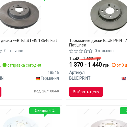
диски FEBI BILSTEIN 18546 Fiat
Тормозные диски BLUE PRINT
Fiat Linea
0 отзывов
0 отзывов
1 448 - 1 522
грн.
1 370 - 1 440
.
отправка сегодня
грн.
от 0 д
18546
Артикул:
IN
Германия
BLUE PRINT
Код: 267100-60
Выбрать цену
Скидка 6%