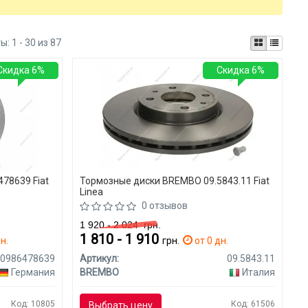
ты:
1 - 30 из 87
Скидка 6%
Скидка 6%
78639 Fiat
Тормозные диски BREMBO 09.5843.11 Fiat
Linea
0 отзывов
1 920 - 2 024
грн.
1 810 - 1 910
н.
грн.
от 0 дн.
0986478639
Артикул:
09.5843.11
Германия
BREMBO
Италия
Код: 10805
Код: 61506
Выбрать цену