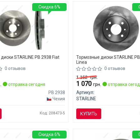
Скидка 6%
диски STARLINE PB 2938 Fiat
Тормозные диски STARLINE PB 
Linea
0 отзывов
0 отзывов
1 162
грн.
1 070
.
отправка сегодня
грн.
отправка сего
PB 2938
Артикул:
Чехия
STARLINE
Код: 208473-5
КУПИТЬ
Скидка 6%