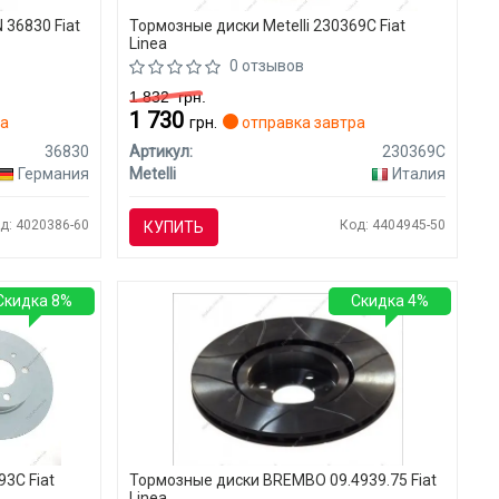
 36830 Fiat
Тормозные диски Metelli 230369C Fiat
Linea
0 отзывов
1 832
грн.
1 730
ра
грн.
отправка завтра
36830
Артикул:
230369C
Германия
Metelli
Италия
д: 4020386-60
Код: 4404945-50
КУПИТЬ
Скидка 8%
Скидка 4%
93C Fiat
Тормозные диски BREMBO 09.4939.75 Fiat
Linea