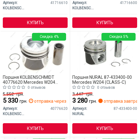
Артикул:
41716610
Артикул:
41716600
KOLBENSCHMIDT
KOLBENSCHMIDT
КУПИТЬ
КУПИТЬ
Скидка 4%
Скидка 5%
Поршня KOLBENSCHMIDT
Поршня NURAL 87-433400-00
40776620 Mercedes W204
Mercedes W204 (CLASS-C)
(CLASS-C)
0 отзывов
0 отзывов
5 552
грн.
3 447
грн.
5 330
3 280
грн.
отправка через 2 дн.
грн.
отправка завтра
Артикул:
40776620
Артикул:
87-433400-00
KOLBENSCHMIDT
NURAL
КУПИТЬ
КУПИТЬ