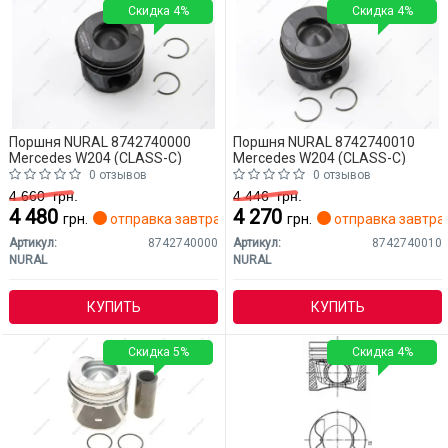
Скидка 4%
Скидка 4%
Поршня NURAL 8742740000
Поршня NURAL 8742740010
Mercedes W204 (CLASS-C)
Mercedes W204 (CLASS-C)
0 отзывов
0 отзывов
4 660
грн.
4 446
грн.
4 480
4 270
грн.
отправка завтра
грн.
отправка завтра
Артикул:
8742740000
Артикул:
8742740010
NURAL
NURAL
КУПИТЬ
КУПИТЬ
Скидка 5%
Скидка 4%