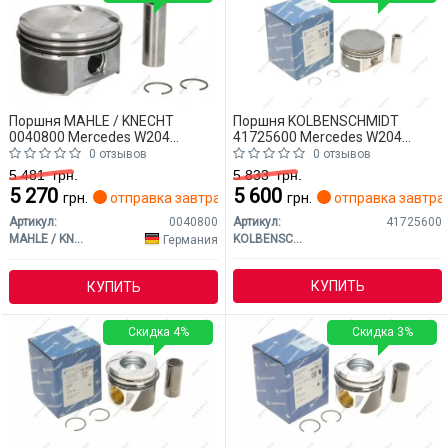
Поршня MAHLE / KNECHT
Поршня KOLBENSCHMIDT
0040800 Mercedes W204
41725600 Mercedes W204
(CLASS-C)
(CLASS-C)
0 отзывов
0 отзывов
5 481
грн.
5 833
грн.
5 270
5 600
грн.
отправка завтра
грн.
отправка завтра
Артикул:
0040800
Артикул:
41725600
MAHLE / KNECHT
KOLBENSCHMIDT
Германия
КУПИТЬ
КУПИТЬ
Скидка 4%
Скидка 3%