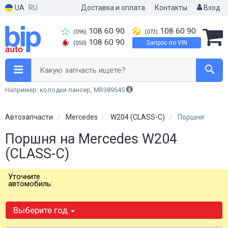
UA
RU
Доставка и оплата
Контакты
Вход
108 60 90
108 60 90
(096)
(073)
108 60 90
Запрос по VIN
(050)
Какую запчасть ищете?
Например: колодки лансер, MR389545
Автозапчасти
Mercedes
W204 (CLASS-C)
Поршня
Поршня на Mercedes W204
(CLASS-C)
Уточните
автомобиль:
Выберите год