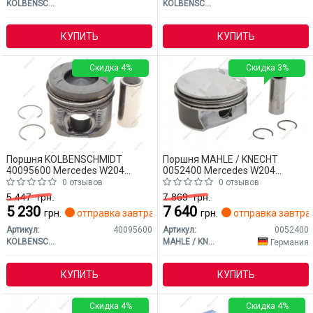
KOLBENSCHMIDT
KOLBENSCHMIDT
КУПИТЬ
КУПИТЬ
Скидка 4%
Скидка 3%
Поршня KOLBENSCHMIDT
Поршня MAHLE / KNECHT
40095600 Mercedes W204
0052400 Mercedes W204
(CLASS-C)
(CLASS-C)
0 отзывов
0 отзывов
5 447
грн.
7 869
грн.
5 230
7 640
грн.
отправка завтра
грн.
отправка завтра
Артикул:
40095600
Артикул:
0052400
KOLBENSCHMIDT
MAHLE / KNECHT
Германия
КУПИТЬ
КУПИТЬ
Скидка 4%
Скидка 4%