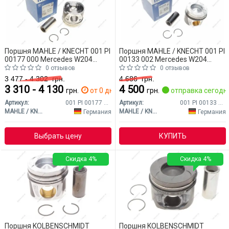
Поршня MAHLE / KNECHT 001 PI
Поршня MAHLE / KNECHT 001 PI
00177 000 Mercedes W204
00133 002 Mercedes W204
(CLASS-C)
(CLASS-C)
0 отзывов
0 отзывов
3 477 - 4 302
грн.
4 686
грн.
3 310 - 4 130
4 500
грн.
от 0 дн.
грн.
отправка сегодн
Артикул:
001 PI 00177 000
Артикул:
001 PI 00133 002
MAHLE / KNECHT
MAHLE / KNECHT
Германия
Германия
Выбрать цену
КУПИТЬ
Скидка 4%
Скидка 4%
Поршня KOLBENSCHMIDT
Поршня KOLBENSCHMIDT