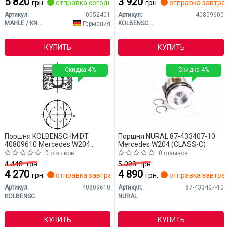
5 820
3 920
грн.
отправка сегодня
грн.
отправка завтра
Артикул:
0052401
Артикул:
40809600
MAHLE / KNECHT
KOLBENSCHMIDT
Германия
КУПИТЬ
КУПИТЬ
Скидка 4%
Скидка 4%
Поршня KOLBENSCHMIDT
Поршня NURAL 87-433407-10
40809610 Mercedes W204
Mercedes W204 (CLASS-C)
(CLASS-C)
0 отзывов
0 отзывов
4 448
грн.
5 093
грн.
4 270
4 890
грн.
отправка завтра
грн.
отправка завтра
Артикул:
40809610
Артикул:
87-433407-10
KOLBENSCHMIDT
NURAL
КУПИТЬ
КУПИТЬ