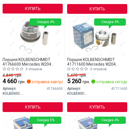
КУПИТЬ
КУПИТЬ
Скидка 4%
Скидка 4%
Поршня KOLBENSCHMIDT
Поршня KOLBENSCHMIDT
41766600 Mercedes W204
41711600 Mercedes W204
(CLASS-C)
(CLASS-C)
0 отзывов
0 отзывов
4 846
грн.
5 475
грн.
4 660
5 260
грн.
отправка завтра
грн.
отправка сегодн
Артикул:
41766600
Артикул:
41711600
KOLBENSCHMIDT
KOLBENSCHMIDT
КУПИТЬ
КУПИТЬ
Скидка 5%
Скидка 4%