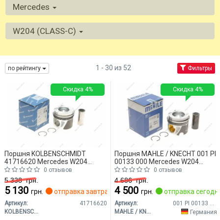
Mercedes
W204 (CLASS-C)
1 - 30 из 52
по рейтингу
Фильтры
Скидка 4%
Скидка 4%
Поршня KOLBENSCHMIDT
Поршня MAHLE / KNECHT 001 PI
41716620 Mercedes W204
00133 000 Mercedes W204
(CLASS-C)
(CLASS-C)
0 отзывов
0 отзывов
5 338
грн.
4 686
грн.
5 130
4 500
грн.
отправка завтра
грн.
отправка сегодн
Артикул:
41716620
Артикул:
001 PI 00133 000
KOLBENSCHMIDT
MAHLE / KNECHT
Германия