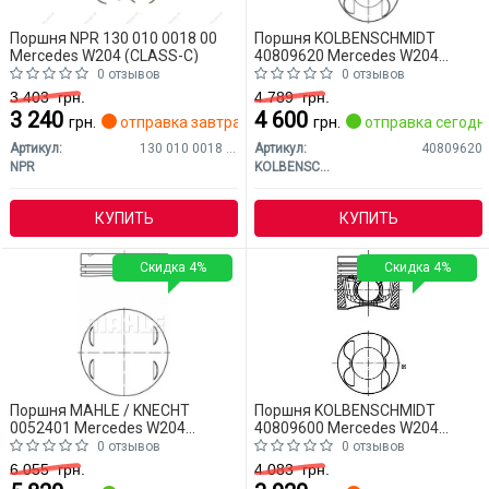
Поршня NPR 130 010 0018 00
Поршня KOLBENSCHMIDT
Mercedes W204 (CLASS-C)
40809620 Mercedes W204
(CLASS-C)
0 отзывов
0 отзывов
3 403
грн.
4 789
грн.
3 240
4 600
грн.
отправка завтра
грн.
отправка сегодн
Артикул:
130 010 0018 00
Артикул:
40809620
NPR
KOLBENSCHMIDT
КУПИТЬ
КУПИТЬ
Скидка 4%
Скидка 4%
Поршня MAHLE / KNECHT
Поршня KOLBENSCHMIDT
0052401 Mercedes W204
40809600 Mercedes W204
(CLASS-C)
(CLASS-C)
0 отзывов
0 отзывов
6 055
грн.
4 083
грн.