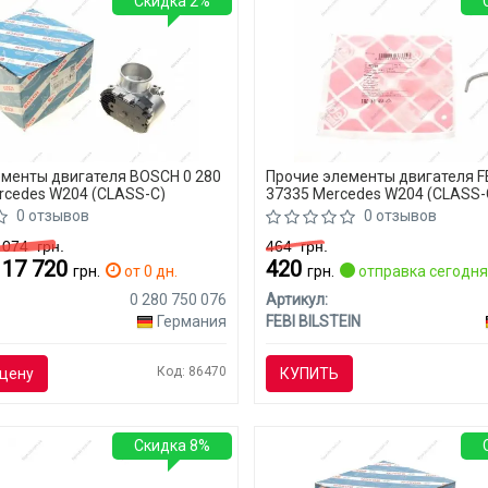
Скидка 2%
менты двигателя BOSCH 0 280
Прочие элементы двигателя FE
rcedes W204 (CLASS-C)
37335 Mercedes W204 (CLASS-
0 отзывов
0 отзывов
8 074
грн.
464
грн.
- 17 720
420
грн.
от 0 дн.
грн.
отправка сегодн
0 280 750 076
Артикул:
Германия
FEBI BILSTEIN
Код: 86470
цену
КУПИТЬ
Скидка 8%