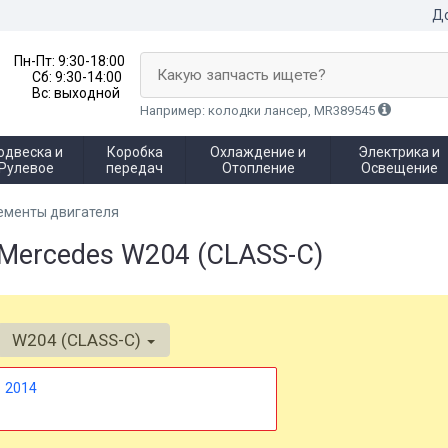
До
Пн-Пт:
9:30-18:00
Какую запчасть ищете?
Сб:
9:30-14:00
Вс:
выходной
Например: колодки лансер, MR389545
одвеска и
Коробка
Охлаждение и
Электрика и
Рулевое
передач
Отопление
Освещение
ементы двигателя
Mercedes W204 (CLASS-C)
W204 (CLASS-C)
2014