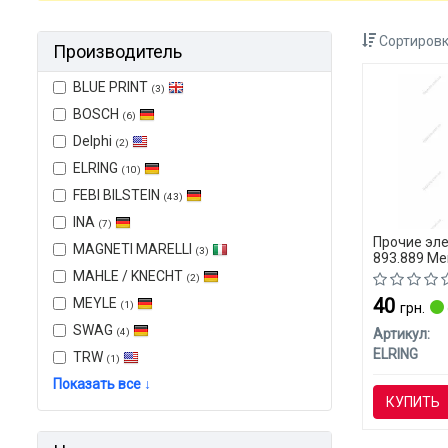
Сортировк
Производитель
BLUE PRINT
(3)
BOSCH
(6)
Delphi
(2)
ELRING
(10)
FEBI BILSTEIN
(43)
INA
(7)
Прочие эле
MAGNETI MARELLI
(3)
893.889 Me
MAHLE / KNECHT
(2)
40
MEYLE
(1)
грн.
SWAG
(4)
Артикул:
ELRING
TRW
(1)
Показать все ↓
КУПИТЬ