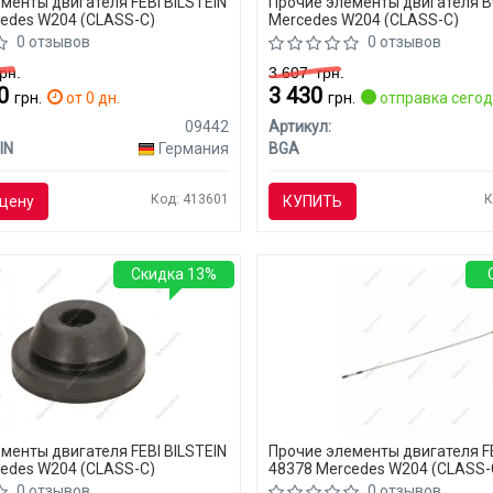
менты двигателя FEBI BILSTEIN
Прочие элементы двигателя 
edes W204 (CLASS-C)
Mercedes W204 (CLASS-C)
0 отзывов
0 отзывов
рн.
3 607
грн.
80
3 430
грн.
от 0 дн.
грн.
отправка сего
09442
Артикул:
IN
Германия
BGA
Код: 413601
К
цену
КУПИТЬ
Скидка 13%
менты двигателя FEBI BILSTEIN
Прочие элементы двигателя FE
edes W204 (CLASS-C)
48378 Mercedes W204 (CLASS-
0 отзывов
0 отзывов