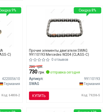
Скидка 9%
Скидка 8%
NA
Прочие элементы двигателя SWAG
ASS-C)
99110193 Mercedes W204 (CLASS-C)
0 отзывов
791
грн.
730
я
грн.
отправка сегодня
422005610
Артикул:
99110193
Германия
SWAG
Германия
Код: 64806-2
Код: 79206-5
КУПИТЬ