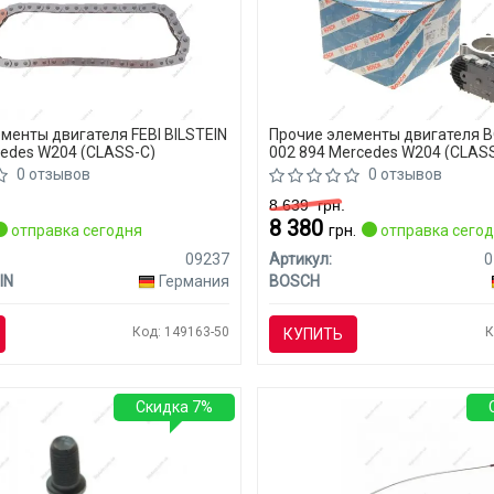
менты двигателя FEBI BILSTEIN
Прочие элементы двигателя B
edes W204 (CLASS-C)
002 894 Mercedes W204 (CLAS
0 отзывов
0 отзывов
8 639
грн.
8 380
отправка сегодня
грн.
отправка сего
09237
Артикул:
0
IN
Германия
BOSCH
Код: 149163-50
К
КУПИТЬ
Скидка 7%