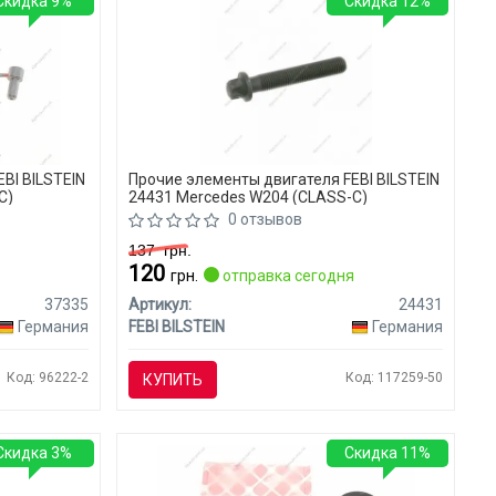
Скидка 9%
Скидка 12%
BI BILSTEIN
Прочие элементы двигателя FEBI BILSTEIN
C)
24431 Mercedes W204 (CLASS-C)
0 отзывов
137
грн.
120
я
грн.
отправка сегодня
37335
Артикул:
24431
Германия
FEBI BILSTEIN
Германия
Код: 96222-2
Код: 117259-50
КУПИТЬ
Скидка 3%
Скидка 11%