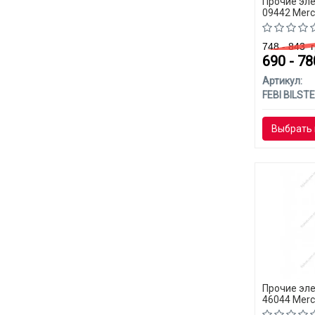
Прочие эле
09442 Merc
748 - 843
г
690 - 7
Артикул:
FEBI BILSTE
Выбрать 
Прочие эле
46044 Merc