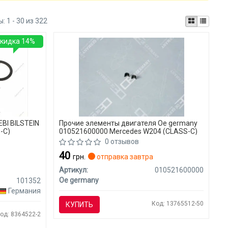
ы:
1 - 30 из 322
кидка 14%
BI BILSTEIN
Прочие элементы двигателя Oe germany
-C)
010521600000 Mercedes W204 (CLASS-C)
0 отзывов
40
грн.
отправка завтра
я
Артикул:
010521600000
Oe germany
101352
Германия
Код: 13765512-50
КУПИТЬ
од: 8364522-2