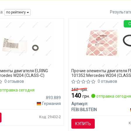
а:
Результат
по рейтингу
С
менты двигателя ELRING
Прочие элементы двигателя FE
rcedes W204 (CLASS-C)
101352 Mercedes W204 (CLASS
0 отзывов
0 отзывов
162
грн.
отправка сегодня
140
грн.
отправка сегодн
893.889
Германия
Артикул:
FEBI BILSTEIN
Код: 29432-2
К
КУПИТЬ