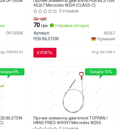
BGA DP1000K
Прочие элементы двигателя FEBI BILSTEIN
46267 Mercedes W204 (CLASS-C)
0 отзывов
75
грн.
70
дня
грн.
отправка сегодня
DP1000K
Артикул:
46267
FEBI BILSTEIN
Германия
од: 598352-53
Код: 661549-2
КУПИТЬ
Скидка 8%
Скидка 10%
BI BILSTEIN
Прочие элементы двигателя TOPRAN /
C)
HANS PRIES 409597 Mercedes W204
(CLASS-C)
0 отзывов