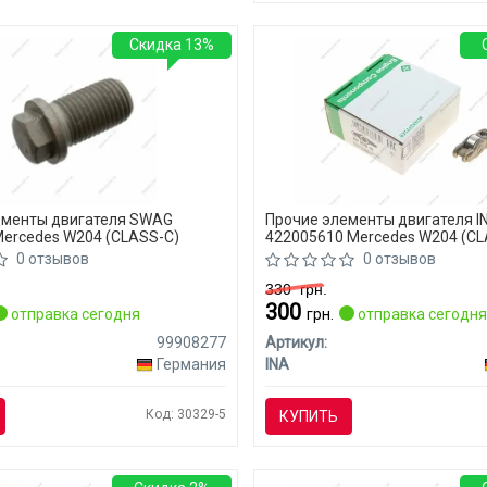
Скидка 13%
ементы двигателя SWAG
Прочие элементы двигателя I
ercedes W204 (CLASS-C)
422005610 Mercedes W204 (CL
0 отзывов
0 отзывов
330
грн.
300
отправка сегодня
грн.
отправка сегодн
99908277
Артикул:
Германия
INA
Код: 30329-5
КУПИТЬ