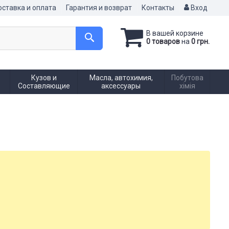
ставка и оплата
Гарантия и возврат
Контакты
Вход
В вашей корзине
0 товаров
на
0 грн.
Кузов и
Масла, автохимия,
Побутова
Составляющие
аксессуары
хімія