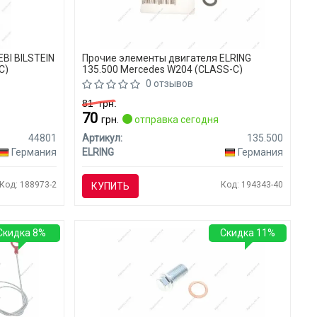
BI BILSTEIN
Прочие элементы двигателя ELRING
C)
135.500 Mercedes W204 (CLASS-C)
0 отзывов
81
грн.
70
я
грн.
отправка сегодня
44801
Артикул:
135.500
Германия
ELRING
Германия
Код: 188973-2
Код: 194343-40
КУПИТЬ
Скидка 8%
Скидка 11%