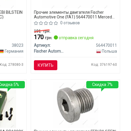
BI BILSTEIN
Прочие элементы двигателя Fischer
C)
Automotive One (FA1) 564470011 Mercedes
W204 (CLASS-C)
0 отзывов
191
грн.
170
я
грн.
отправка сегодня
38023
Артикул:
564470011
Германия
Fischer Automotive One (FA1)
Польша
Код: 278080-3
Код: 376197-60
КУПИТЬ
Скидка 5%
Скидка 7%