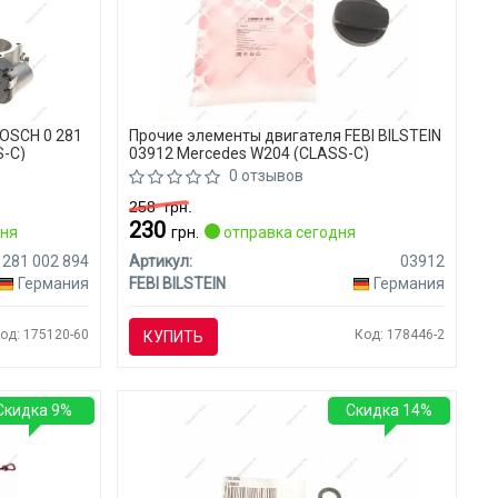
OSCH 0 281
Прочие элементы двигателя FEBI BILSTEIN
S-C)
03912 Mercedes W204 (CLASS-C)
0 отзывов
258
грн.
230
дня
грн.
отправка сегодня
 281 002 894
Артикул:
03912
Германия
FEBI BILSTEIN
Германия
од: 175120-60
Код: 178446-2
КУПИТЬ
Скидка 9%
Скидка 14%