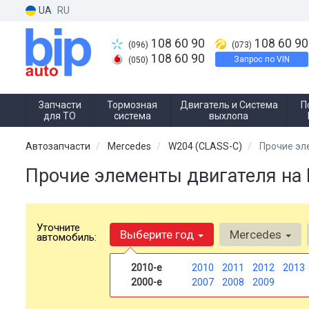
UA
RU
108 60 90
108 60 90
(096)
(073)
108 60 90
Запрос по VIN
(050)
Запчасти
Тормозная
Двигатель и Система
П
для ТО
система
выхлопа
Автозапчасти
Mercedes
W204 (CLASS-C)
Прочие эл
Прочие элементы двигателя на 
Уточните
Выберите год
Mercedes
автомобиль:
2010-е
2010
2011
2012
2013
2000-е
2007
2008
2009