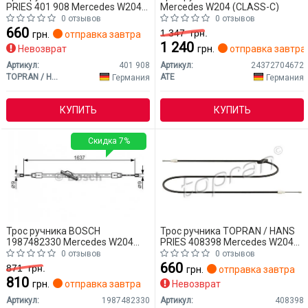
PRIES 401 908 Mercedes W204
Mercedes W204 (CLASS-C)
(CLASS-C)
0 отзывов
0 отзывов
660
1 347
грн.
грн.
отправка завтра
1 240
Невозврат
грн.
отправка завтра
Артикул:
401 908
Артикул:
24372704672
TOPRAN / HANS PRIES
ATE
Германия
Германия
КУПИТЬ
КУПИТЬ
Скидка 7%
Трос ручника BOSCH
Трос ручника TOPRAN / HANS
1987482330 Mercedes W204
PRIES 408398 Mercedes W204
(CLASS-C)
(CLASS-C)
0 отзывов
0 отзывов
660
871
грн.
грн.
отправка завтра
810
грн.
отправка завтра
Невозврат
Артикул:
1987482330
Артикул:
408398