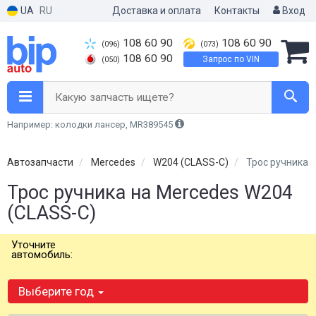
UA
RU
Доставка и оплата
Контакты
Вход
108 60 90
108 60 90
(096)
(073)
108 60 90
Запрос по VIN
(050)
Какую запчасть ищете?
Например: колодки лансер, MR389545
Автозапчасти
Mercedes
W204 (CLASS-C)
Трос ручника
Трос ручника на Mercedes W204
(CLASS-C)
Уточните
автомобиль:
Выберите год