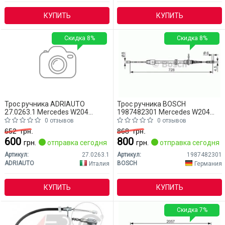
КУПИТЬ
КУПИТЬ
Скидка 8%
Скидка 8%
Трос ручника ADRIAUTO
Трос ручника BOSCH
27.0263.1 Mercedes W204
1987482301 Mercedes W204
(CLASS-C)
(CLASS-C)
0 отзывов
0 отзывов
652
грн.
868
грн.
600
800
грн.
отправка сегодня
грн.
отправка сегодня
Артикул:
27.0263.1
Артикул:
1987482301
ADRIAUTO
BOSCH
Италия
Германия
КУПИТЬ
КУПИТЬ
Скидка 7%