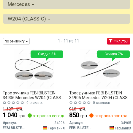
Mercedes
W204 (CLASS-C)
1 - 11 из 11
по рейтингу
Фильтры
Скидка 8%
Скидка 7%
Трос ручника FEBI BILSTEIN
Трос ручника FEBI BILSTEIN
34906 Mercedes W204 (CLASS-
34905 Mercedes W204 (CLASS-
C)
C)
0 отзывов
0 отзывов
1 127
грн.
918
грн.
1 040
850
грн.
отправка сегодня
грн.
отправка завтра
Артикул:
34906
Артикул:
34905
FEBI BILSTEIN
FEBI BILSTEIN
Германия
Германия