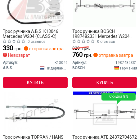
Трос ручника A.B.S. K13046
Трос ручника BOSCH
Mercedes W204 (CLASS-C)
1987482331 Mercedes W204
(CLASS-C)
0 отзывов
0 отзывов
330
820
грн.
грн.
отправка завтра
760
Невозврат
грн.
отправка завтра
Артикул:
K13046
Артикул:
1987482331
A.B.S.
BOSCH
Нидерланды
Германия
КУПИТЬ
КУПИТЬ
Скидка 8%
Трос ручника TOPRAN / HANS
Трос ручника ATE 24372704672