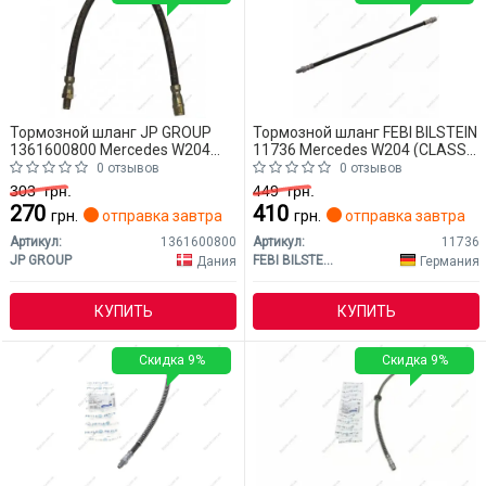
Тормозной шланг JP GROUP
Тормозной шланг FEBI BILSTEIN
1361600800 Mercedes W204
11736 Mercedes W204 (CLASS-
(CLASS-C)
C)
0 отзывов
0 отзывов
303
грн.
449
грн.
270
410
грн.
отправка завтра
грн.
отправка завтра
Артикул:
1361600800
Артикул:
11736
JP GROUP
FEBI BILSTEIN
Дания
Германия
КУПИТЬ
КУПИТЬ
Скидка 9%
Скидка 9%