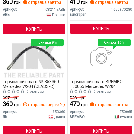
360
410
грн.
отправка завтра
грн.
отправка завтра
Артикул:
C82115ABE
Артикул:
1650870280
ABE
Eurorepar
Польша
КУПИТЬ
КУПИТЬ
Скидка 9%
Скидка 10%
Тормозной шланг NK 853360
Тормозной шланг BREMBO
Mercedes W204 (CLASS-C)
T50065 Mercedes W204
(CLASS-C)
0 отзывов
0 отзывов
397
грн.
520
грн.
360
470
грн.
отправка через 2 дн.
грн.
отправка завтра
Артикул:
853360
Артикул:
T50065
NK
BREMBO
Дания
Италия
КУПИТЬ
КУПИТЬ