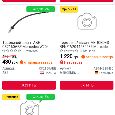
Скидка 9%
Оригинал
Тормозной шланг ABE
Тормозной шланг MERCEDES-
C82160ABE Mercedes W204
BENZ A2044280435 Mercedes
(CLASS-C)
W204 (CLASS-C)
0 отзывов
0 отзывов
1 220
475
грн.
грн.
отправка завтра
430
грн.
отправка завтра
Невозврат
Артикул:
C82160ABE
Артикул:
A2044280435
ABE
MERCEDES-BENZ
Польша
Германия
КУПИТЬ
КУПИТЬ
Скидка 2%
Оригинал