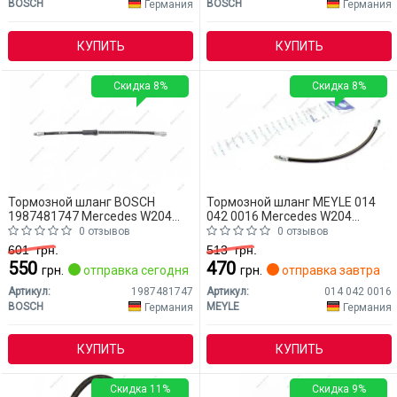
BOSCH
BOSCH
Германия
Германия
КУПИТЬ
КУПИТЬ
Скидка 8%
Скидка 8%
Тормозной шланг BOSCH
Тормозной шланг MEYLE 014
1987481747 Mercedes W204
042 0016 Mercedes W204
(CLASS-C)
(CLASS-C)
0 отзывов
0 отзывов
601
грн.
513
грн.
550
470
грн.
отправка сегодня
грн.
отправка завтра
Артикул:
1987481747
Артикул:
014 042 0016
BOSCH
MEYLE
Германия
Германия
КУПИТЬ
КУПИТЬ
Скидка 11%
Скидка 9%