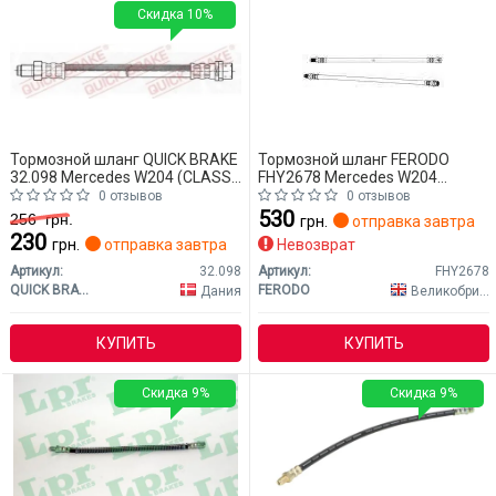
Скидка 10%
Тормозной шланг QUICK BRAKE
Тормозной шланг FERODO
32.098 Mercedes W204 (CLASS-
FHY2678 Mercedes W204
C)
(CLASS-C)
0 отзывов
0 отзывов
530
256
грн.
грн.
отправка завтра
230
грн.
отправка завтра
Невозврат
Артикул:
32.098
Артикул:
FHY2678
QUICK BRAKE
FERODO
Дания
Великобритания
КУПИТЬ
КУПИТЬ
Скидка 9%
Скидка 9%