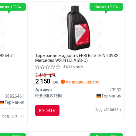
кидка 12%
Скидка 12%
0926461
Тормозная жидкость FEBI BILSTEIN 23932
Mercedes W204 (CLASS-C)
0 отзывов
2 443
грн.
2 150
грн.
отправка завтра
Артикул:
23932
FEBI BILSTEIN
Германия
30926461
Германия
Код: 4018893-4
КУПИТЬ
Код: 37311-1