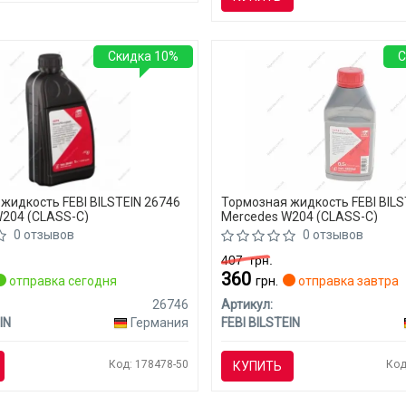
Скидка 10%
С
жидкость FEBI BILSTEIN 26746
Тормозная жидкость FEBI BILS
204 (CLASS-C)
Mercedes W204 (CLASS-C)
0 отзывов
0 отзывов
407
грн.
360
отправка сегодня
грн.
отправка завтра
26746
Артикул:
IN
Германия
FEBI BILSTEIN
Код: 178478-50
Код
КУПИТЬ