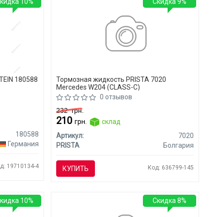
кидка 10%
Скидка 9%
TEIN 180588
Тормозная жидкость PRISTA 7020
Mercedes W204 (CLASS-C)
0 отзывов
232
грн.
210
грн.
склад
180588
Артикул:
7020
Германия
PRISTA
Болгария
д: 19710134-4
Код: 636799-145
КУПИТЬ
кидка 10%
Скидка 8%