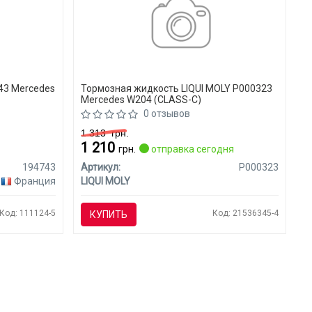
43 Mercedes
Тормозная жидкость LIQUI MOLY P000323
Mercedes W204 (CLASS-C)
0 отзывов
1 313
грн.
1 210
я
грн.
отправка сегодня
194743
Артикул:
P000323
Франция
LIQUI MOLY
Код: 111124-5
Код: 21536345-4
КУПИТЬ