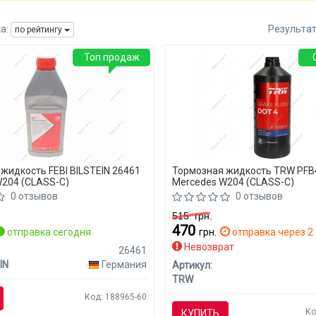
а:
Результа
по рейтингу
Топ продаж
жидкость FEBI BILSTEIN 26461
Тормозная жидкость TRW PF
204 (CLASS-C)
Mercedes W204 (CLASS-C)
0 отзывов
0 отзывов
515
грн.
470
отправка сегодня
грн.
отправка через 2 
Невозврат
26461
IN
Германия
Артикул:
TRW
Код: 188965-60
Ко
КУПИТЬ