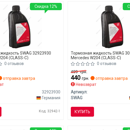
Скидка 12%
С
 жидкость SWAG 32923930
Тормозная жидкость SWAG 3
204 (CLASS-C)
Mercedes W204 (CLASS-C)
0 отзывов
0 отзывов
499
грн.
440
отправка завтра
грн.
отправка завтра
ат
Невозврат
32923930
Артикул:
Германия
SWAG
Код: 32942-1
КУПИТЬ