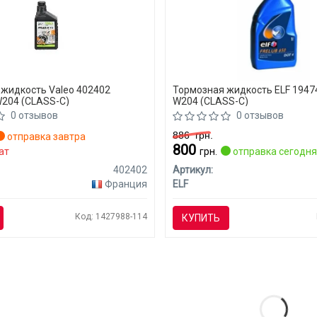
жидкость Valeo 402402
Тормозная жидкость ELF 1947
204 (CLASS-C)
W204 (CLASS-C)
0 отзывов
0 отзывов
886
грн.
отправка завтра
800
ат
грн.
отправка сегодн
402402
Артикул:
Франция
ELF
Код: 1427988-114
КУПИТЬ