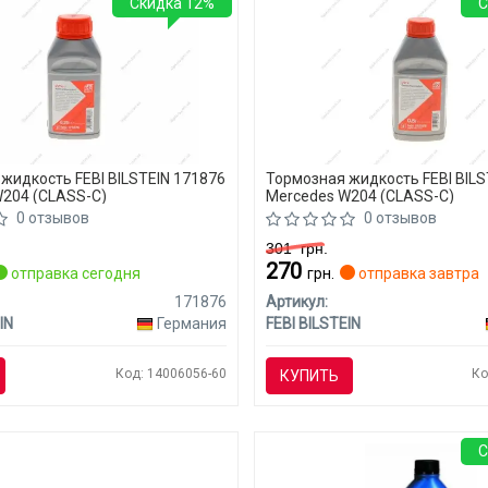
Скидка 12%
С
жидкость FEBI BILSTEIN 171876
Тормозная жидкость FEBI BILS
204 (CLASS-C)
Mercedes W204 (CLASS-C)
0 отзывов
0 отзывов
301
грн.
270
отправка сегодня
грн.
отправка завтра
171876
Артикул:
IN
Германия
FEBI BILSTEIN
Код: 14006056-60
Ко
КУПИТЬ
С