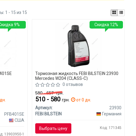
ты:
1 - 15 из 15
Скидка 9%
Скидка 12%
B401SE
Тормозная жидкость FEBI BILSTEIN 23930
Mercedes W204 (CLASS-C)
0 отзывов
580 - 657
грн.
510 - 580
дн.
грн.
от 0 дн.
Артикул:
23930
FEBI BILSTEIN
Германия
PFB401SE
США
Код: 171345
Выбрать цену
д: 13903950-1