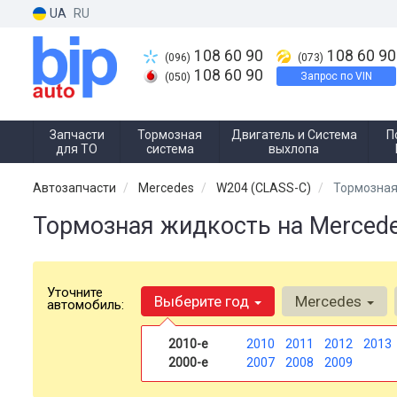
UA
RU
108 60 90
108 60 90
(096)
(073)
108 60 90
Запрос по VIN
(050)
Запчасти
Тормозная
Двигатель и Система
П
для ТО
система
выхлопа
Автозапчасти
Mercedes
W204 (CLASS-C)
Тормозная
Тормозная жидкость на Merced
Уточните
Выберите год
Mercedes
автомобиль:
2010-е
2010
2011
2012
2013
2000-е
2007
2008
2009