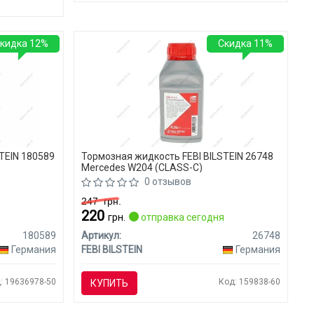
кидка 12%
Скидка 11%
TEIN 180589
Тормозная жидкость FEBI BILSTEIN 26748
Mercedes W204 (CLASS-C)
0 отзывов
247
грн.
220
грн.
отправка сегодня
180589
Артикул:
26748
Германия
FEBI BILSTEIN
Германия
: 19636978-50
Код: 159838-60
КУПИТЬ