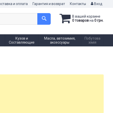
ставка и оплата
Гарантия и возврат
Контакты
Вход
В вашей корзине
0 товаров
на
0 грн.
Кузов и
Масла, автохимия,
Побутова
Составляющие
аксессуары
хімія