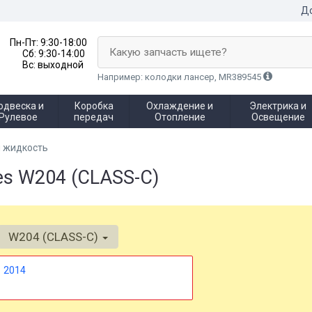
До
Пн-Пт:
9:30-18:00
Какую запчасть ищете?
Сб:
9:30-14:00
Вс:
выходной
Например: колодки лансер, MR389545
одвеска и
Коробка
Охлаждение и
Электрика и
Рулевое
передач
Отопление
Освещение
 жидкость
es W204 (CLASS-C)
W204 (CLASS-C)
2014