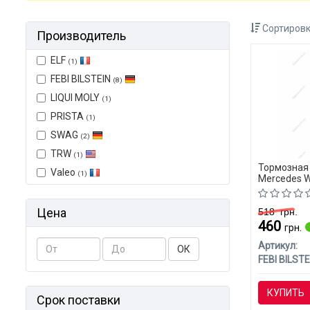
Сортировк
Производитель
ELF
(1)
FEBI BILSTEIN
(8)
LIQUI MOLY
(1)
PRISTA
(1)
SWAG
(2)
TRW
(1)
Тормозная 
Valeo
(1)
Mercedes W
Цена
518
грн.
460
грн.
Артикул:
ОК
FEBI BILSTE
КУПИТЬ
Срок поставки