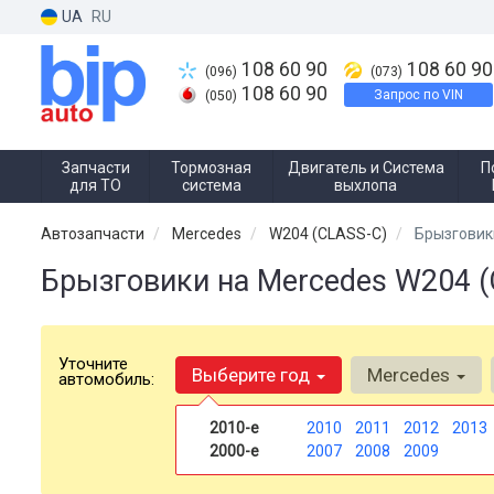
UA
RU
108 60 90
108 60 90
(096)
(073)
108 60 90
Запрос по VIN
(050)
Запчасти
Тормозная
Двигатель и Система
П
для ТО
система
выхлопа
Автозапчасти
Mercedes
W204 (CLASS-C)
Брызговик
Брызговики на Mercedes W204 (
Уточните
Выберите год
Mercedes
автомобиль:
2010-е
2010
2011
2012
2013
2000-е
2007
2008
2009