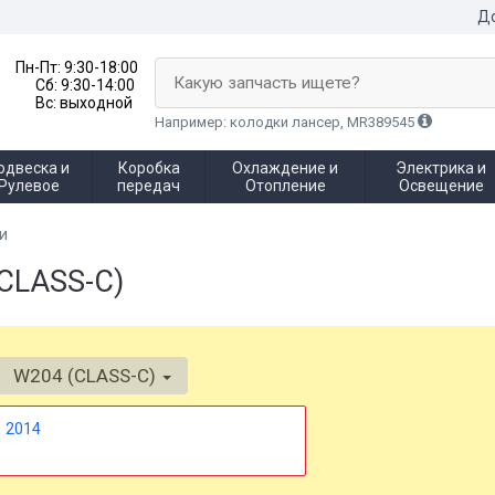
До
Пн-Пт:
9:30-18:00
Какую запчасть ищете?
Сб:
9:30-14:00
Вс:
выходной
Например: колодки лансер, MR389545
одвеска и
Коробка
Охлаждение и
Электрика и
Рулевое
передач
Отопление
Освещение
и
CLASS-C)
W204 (CLASS-C)
2014