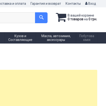
ставка и оплата
Гарантия и возврат
Контакты
Вход
В вашей корзине
0 товаров
на
0 грн.
Кузов и
Масла, автохимия,
Побутова
Составляющие
аксессуары
хімія