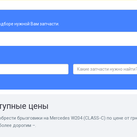
дборе нужной Вам запчасти.
ступные цены
обрести брызговики на Mercedes W204 (CLASS-C) по цене от грн
более дорогим –.