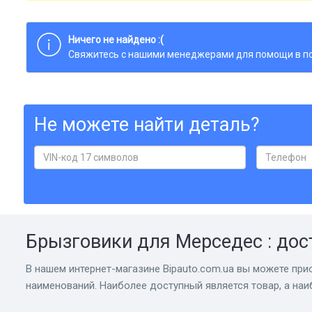
Ничего не найдено :(
Свяжитесь с нашими менеджерами для помощи в по
Не можете найти деталь?
Брызговики для Мерседес : до
В нашем интернет-магазине Bіpauto.com.ua вы можете при
наименований. Наиболее доступный является товар, а наи