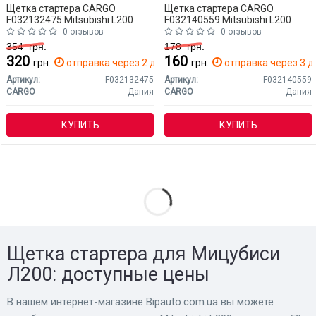
Щетка стартера CARGO
Щетка стартера CARGO
F032132475 Mitsubishi L200
F032140559 Mitsubishi L200
0 отзывов
0 отзывов
354
грн.
178
грн.
320
160
грн.
отправка через 2 дн.
грн.
отправка через 3 д
Артикул:
F032132475
Артикул:
F032140559
CARGO
Дания
CARGO
Дания
КУПИТЬ
КУПИТЬ
Щетка стартера для Мицубиси
Л200: доступные цены
В нашем интернет-магазине Bіpauto.com.ua вы можете