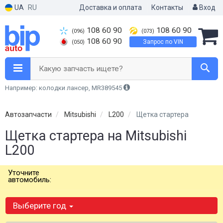
UA
RU
Доставка и оплата
Контакты
Вход
108 60 90
108 60 90
(096)
(073)
108 60 90
Запрос по VIN
(050)
Какую запчасть ищете?
Например: колодки лансер, MR389545
Автозапчасти
Mitsubishi
L200
Щетка стартера
Щетка стартера на Mitsubishi
L200
Уточните
автомобиль:
Выберите год