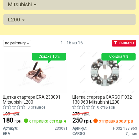
Mitsubishi
L200
1 - 16 из 16
по рейтингу
Фильтры
Скидка 10%
Скидка 9%
Щетка стартера ERA 233091
Щетка стартера CARGO F 032
Mitsubishi L200
138 963 Mitsubishi L200
0 отзывов
0 отзывов
199
грн.
275
грн.
180
250
грн.
отправка сегодня
грн.
отправка завтра
Артикул:
233091
Артикул:
F 032 138 963
ERA
CARGO
Дания