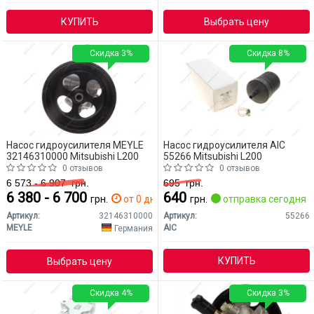
КУПИТЬ
Выбрать цену
Скидка 3%
Скидка 8%
Насос гидроусилителя MEYLE
Насос гидроусилителя AIC
32146310000 Mitsubishi L200
55266 Mitsubishi L200
0 отзывов
0 отзывов
6 573 - 6 907
грн.
695
грн.
6 380 - 6 700
640
грн.
от 0 дн.
грн.
отправка сегодня
Артикул:
32146310000
Артикул:
55266
MEYLE
AIC
Германия
КУПИТЬ
Выбрать цену
Скидка 4%
Скидка 3%