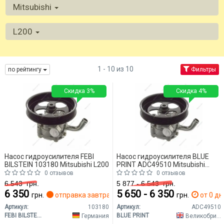
Mitsubishi
L200
1 - 10 из 10
по рейтингу
Фильтры
Скидка 3%
Скидка 4%
Насос гидроусилителя FEBI
Насос гидроусилителя BLUE
BILSTEIN 103180 Mitsubishi L200
PRINT ADC49510 Mitsubishi
L200
0 отзывов
0 отзывов
6 543
грн.
5 877 - 6 543
грн.
6 350
5 650 - 6 350
грн.
отправка завтра
грн.
от 0 дн
Артикул:
103180
Артикул:
ADC49510
FEBI BILSTEIN
BLUE PRINT
Германия
Великобритания