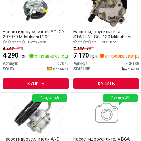
Насос гидроусилителя SOLGY
Насос гидроусилителя
207079 Mitsubishi L200
STARLINE SCH130 Mitsubishi
L200
0 отзывов
0 отзывов
4 462
грн.
7 386
грн.
4 290
7 170
грн.
отправка сегодня
грн.
отправка завтра
Артикул:
207079
Артикул:
SCH130
SOLGY
STARLINE
Испания
Чехия
КУПИТЬ
КУПИТЬ
Скидка 4%
Скидка 4%
Насос гидроусилителя AND
Насос гидроусилителя BGA