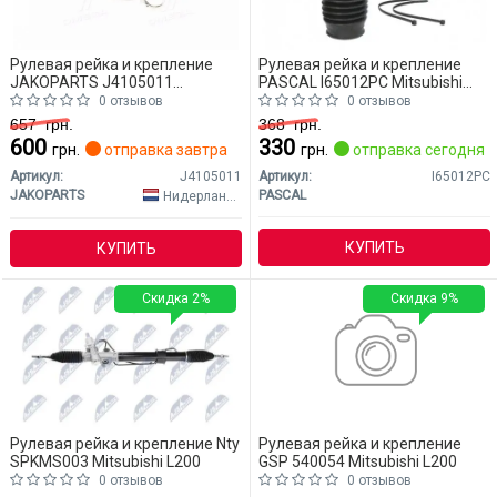
Рулевая рейка и крепление
Рулевая рейка и крепление
JAKOPARTS J4105011
PASCAL I65012PC Mitsubishi
Mitsubishi L200
L200
0 отзывов
0 отзывов
657
грн.
368
грн.
600
330
грн.
отправка завтра
грн.
отправка сегодня
Артикул:
J4105011
Артикул:
I65012PC
JAKOPARTS
PASCAL
Нидерланды
КУПИТЬ
КУПИТЬ
Скидка 2%
Скидка 9%
Рулевая рейка и крепление Nty
Рулевая рейка и крепление
SPKMS003 Mitsubishi L200
GSP 540054 Mitsubishi L200
0 отзывов
0 отзывов