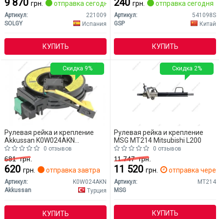
9 870
240
грн.
отправка сегодня
грн.
отправка сегодня
Артикул:
221009
Артикул:
541098S
SOLGY
GSP
Испания
Китай
КУПИТЬ
КУПИТЬ
Скидка 9%
Скидка 2%
Рулевая рейка и крепление
Рулевая рейка и крепление
Akkussan K0W024AKN
MSG MT214 Mitsubishi L200
Mitsubishi L200
0 отзывов
0 отзывов
681
грн.
11 747
грн.
620
11 520
грн.
отправка завтра
грн.
отправка через 
Артикул:
K0W024AKN
Артикул:
MT214
Akkussan
MSG
Турция
КУПИТЬ
КУПИТЬ