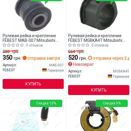
Рулевая рейка и крепление
Рулевая рейка и крепление
FEBEST MAB-007 Mitsubishi
FEBEST MGBKA4T Mitsubishi
L200
L200
0 отзывов
0 отзывов
388
грн.
564
грн.
350
520
грн.
отправка завтра
грн.
отправка через 2 д
Невозврат
Артикул:
MAB-007
FEBEST
Германия
Артикул:
MGBKA4T
FEBEST
Германия
КУПИТЬ
КУПИТЬ
Скидка 10%
Скидка 5%