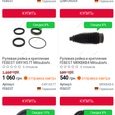
FEBEST
LEMFORDER
Германия
Германия
КУПИТЬ
КУПИТЬ
Скидка 8%
Скидка 8%
Рулевая рейка и крепление
Рулевая рейка и крепление
FEBEST 0491K57T Mitsubishi
FEBEST MRKBKB4 Mitsubishi
L200
L200
0 отзывов
0 отзывов
1 152
грн.
589
грн.
1 060
540
грн.
отправка завтра
грн.
отправка завтра
Артикул:
0491K57T
Артикул:
MRKBKB4
FEBEST
FEBEST
Германия
Германия
КУПИТЬ
КУПИТЬ
Скидка 10%
Скидка 8%