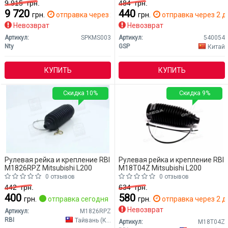
9 915
грн.
484
грн.
9 720
440
грн.
отправка через 2 дн.
грн.
отправка через 2 д
Невозврат
Невозврат
Артикул:
SPKMS003
Артикул:
540054
Nty
GSP
Китай
КУПИТЬ
КУПИТЬ
Скидка 10%
Скидка 9%
Рулевая рейка и крепление RBI
Рулевая рейка и крепление RBI
M1826RPZ Mitsubishi L200
M18T04Z Mitsubishi L200
0 отзывов
0 отзывов
442
грн.
634
грн.
400
580
грн.
отправка сегодня
грн.
отправка через 2 д
Невозврат
Артикул:
M1826RPZ
RBI
Тайвань (Китай)
Артикул:
M18T04Z