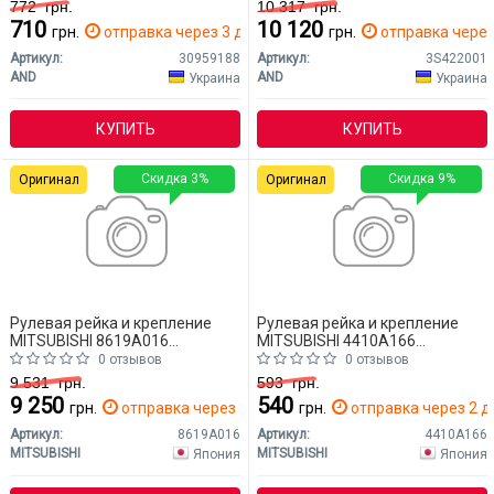
772
грн.
10 317
грн.
710
10 120
грн.
отправка через 3 дн.
грн.
отправка через 
Артикул:
30959188
Артикул:
3S422001
AND
AND
Украина
Украина
КУПИТЬ
КУПИТЬ
Скидка 3%
Скидка 9%
Оригинал
Оригинал
Рулевая рейка и крепление
Рулевая рейка и крепление
MITSUBISHI 8619A016
MITSUBISHI 4410A166
Mitsubishi L200
Mitsubishi L200
0 отзывов
0 отзывов
9 531
грн.
593
грн.
9 250
540
грн.
отправка через 2 дн.
грн.
отправка через 2 д
Артикул:
8619A016
Артикул:
4410A166
MITSUBISHI
MITSUBISHI
Япония
Япония