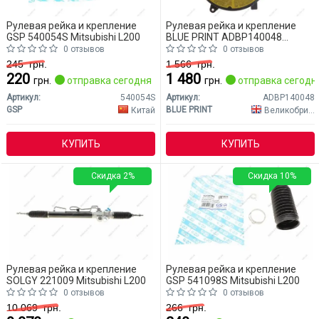
Рулевая рейка и крепление
Рулевая рейка и крепление
GSP 540054S Mitsubishi L200
BLUE PRINT ADBP140048
Mitsubishi L200
0 отзывов
0 отзывов
245
грн.
1 566
грн.
220
1 480
грн.
отправка сегодня
грн.
отправка сегодн
Артикул:
540054S
Артикул:
ADBP140048
GSP
BLUE PRINT
Китай
Великобритания
КУПИТЬ
КУПИТЬ
Скидка 2%
Скидка 10%
Рулевая рейка и крепление
Рулевая рейка и крепление
SOLGY 221009 Mitsubishi L200
GSP 541098S Mitsubishi L200
0 отзывов
0 отзывов
10 069
грн.
266
грн.