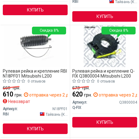
RBI
Тайвань (Китай)
КУПИТЬ
КУПИТЬ
Скидка 8%
Скидка 8%
Рулевая рейка и крепление RBI
Рулевая рейка и крепление Q-
N18PF01 Mitsubishi L200
FIX Q3800004 Mitsubishi L200
0 отзывов
0 отзывов
660
грн.
673
грн.
610
620
грн.
отправка через 2 дн.
грн.
отправка через 2 д
Невозврат
Артикул:
Q3800004
Q-FIX
Артикул:
N18PF01
RBI
Тайвань (Китай)
КУПИТЬ
КУПИТЬ