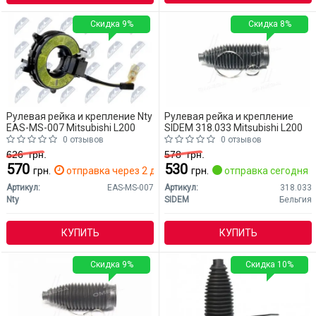
Скидка 9%
Скидка 8%
Рулевая рейка и крепление Nty
Рулевая рейка и крепление
EAS-MS-007 Mitsubishi L200
SIDEM 318.033 Mitsubishi L200
0 отзывов
0 отзывов
626
грн.
578
грн.
570
530
грн.
отправка через 2 дн.
грн.
отправка сегодня
Артикул:
EAS-MS-007
Артикул:
318.033
Nty
SIDEM
Бельгия
КУПИТЬ
КУПИТЬ
Скидка 9%
Скидка 10%