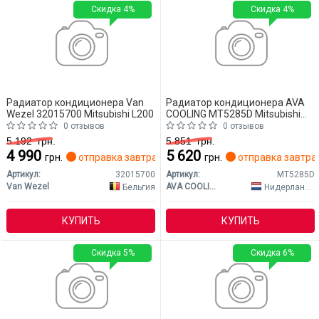
Скидка 4%
Скидка 4%
Радиатор кондиционера Van
Радиатор кондиционера AVA
Wezel 32015700 Mitsubishi L200
COOLING MT5285D Mitsubishi
L200
0 отзывов
0 отзывов
5 192
грн.
5 851
грн.
4 990
5 620
грн.
отправка завтра
грн.
отправка завтра
Артикул:
32015700
Артикул:
MT5285D
Van Wezel
AVA COOLING
Бельгия
Нидерланды
КУПИТЬ
КУПИТЬ
Скидка 5%
Скидка 6%