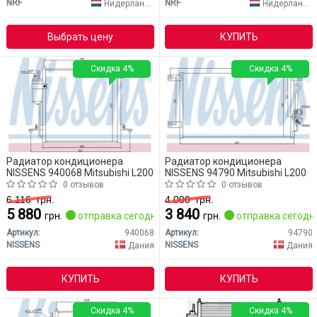
NRF
NRF
Нидерланды
Нидерланды
Выбрать цену
КУПИТЬ
Скидка 4%
Скидка 4%
Радиатор кондиционера
Радиатор кондиционера
NISSENS 940068 Mitsubishi L200
NISSENS 94790 Mitsubishi L200
0 отзывов
0 отзывов
6 116
грн.
4 000
грн.
5 880
3 840
грн.
отправка сегодня
грн.
отправка сегодн
Артикул:
940068
Артикул:
94790
NISSENS
NISSENS
Дания
Дания
КУПИТЬ
КУПИТЬ
Скидка 4%
Скидка 4%