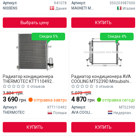
Артикул:
941078
Артикул:
350203987000
NISSENS
MAGNETI MARELLI
Дания
Италия
Выбрать цену
КУПИТЬ
Скидка 5%
Скидка 4%
Радиатор кондиционера
Радиатор кондиционера AVA
THERMOTEC KTT110492
COOLING MT5239D Mitsubishi
Mitsubishi L200
L200
0 отзывов
0 отзывов
3 884
грн.
5 073
грн.
3 690
4 870
грн.
отправка завтра
грн.
отправка сегодн
Артикул:
KTT110492
Артикул:
MT5239D
THERMOTEC
AVA COOLING
Польша
Нидерланды
КУПИТЬ
КУПИТЬ