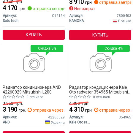
3 910
4 340
грн.
грн.
отправка завтра
4 170
грн.
отправка сегодня
Невозврат
Артикул:
C12154
Артикул:
7800403
Sato tech
KAMOKA
Польша
КУПИТЬ
КУПИТЬ
Скидка 5%
Скидка 4%
Радиатор кондиционера AND
Радиатор кондиционера Kale
42260029 Mitsubishi L200
Oto radyator 354965 Mitsubishi
L200
0 отзывов
0 отзывов
3 353
грн.
4 486
грн.
3 190
4 310
грн.
отправка через 2 дн.
грн.
отправка через 2
Артикул:
42260029
Артикул:
354965
AND
Kale Oto radyator
Украина