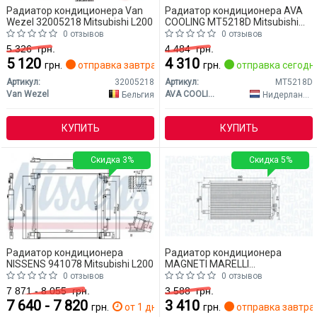
Радиатор кондиционера Van
Радиатор кондиционера AVA
Wezel 32005218 Mitsubishi L200
COOLING MT5218D Mitsubishi
L200
0 отзывов
0 отзывов
5 326
грн.
4 484
грн.
5 120
4 310
грн.
отправка завтра
грн.
отправка сегодн
Артикул:
32005218
Артикул:
MT5218D
Van Wezel
AVA COOLING
Бельгия
Нидерланды
КУПИТЬ
КУПИТЬ
Скидка 3%
Скидка 5%
Радиатор кондиционера
Радиатор кондиционера
NISSENS 941078 Mitsubishi L200
MAGNETI MARELLI
350203987000 Mitsubishi L200
0 отзывов
0 отзывов
7 871 - 8 055
грн.
3 588
грн.
7 640 - 7 820
3 410
грн.
от 1 дн.
грн.
отправка завтра