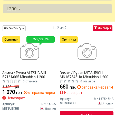
L200
1 - 2 из 2
по рейтингу
Фильтры
Скидка 7%
Оригинал
Оригинал
Замки / Ручки MITSUBISHI
Замки / Ручки MITSUBISHI
5716A065 Mitsubishi L200
MN167545HA Mitsubishi L200
0 отзывов
0 отзывов
680
1 153
грн.
грн.
отправка через 14 
1 070
грн.
отправка через 2 дн.
Невозврат
Невозврат
Артикул:
MN167545HA
MITSUBISHI
Япония
Артикул:
5716A065
MITSUBISHI
Япония