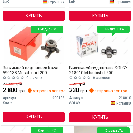
LuK
LuK
Германия
Германия
КУПИТЬ
КУПИТЬ
Скидка 5%
Скидка 10%
Выжимной подшипник Kawe
Выжимной подшипник SOLGY
990138 Mitsubishi L200
218010 Mitsubishi L200
0 отзывов
0 отзывов
2 945
грн.
255
грн.
2 800
230
грн.
отправка завтра
грн.
отправка завтра
Артикул:
990138
Артикул:
218010
Kawe
SOLGY
Испания
КУПИТЬ
КУПИТЬ
Скидка 2%
Скидка 7%