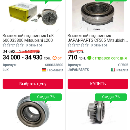
Выжимной подшипник LuK
Выжимной подшипник
600033800 Mitsubishi L200
JAPANPARTS CF505 Mitsubishi
L200
0 отзывов
0 отзывов
34 692 - 35 642
грн.
763
грн.
34 000 - 34 930
710
грн.
от 0 дн.
грн.
отправка сегодня
Артикул:
600033800
Артикул:
CF505
LuK
JAPANPARTS
Германия
Италия
Выбрать цену
КУПИТЬ
Скидка 7%
Скидка 7%