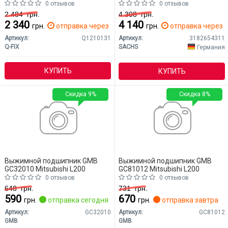
0 отзывов
0 отзывов
2 484
грн.
4 308
грн.
2 340
4 140
грн.
отправка через 2 дн.
грн.
отправка через 3
Артикул:
Q1210131
Артикул:
3182654311
Q-FIX
SACHS
Германия
КУПИТЬ
КУПИТЬ
Скидка 9%
Скидка 8%
Выжимной подшипник GMB
Выжимной подшипник GMB
GC32010 Mitsubishi L200
GC81012 Mitsubishi L200
0 отзывов
0 отзывов
648
грн.
731
грн.
590
670
грн.
отправка сегодня
грн.
отправка завтра
Артикул:
GC32010
Артикул:
GC81012
GMB
GMB