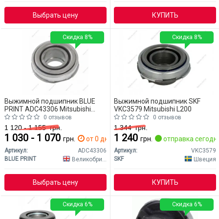
Выбрать цену
КУПИТЬ
Скидка 8%
Скидка 8%
Выжимной подшипник BLUE
Выжимной подшипник SKF
PRINT ADC43306 Mitsubishi
VKC3579 Mitsubishi L200
L200
0 отзывов
0 отзывов
1 120 - 1 155
грн.
1 344
грн.
1 030 - 1 070
1 240
грн.
от 0 дн.
грн.
отправка сегодн
Артикул:
ADC43306
Артикул:
VKC3579
BLUE PRINT
SKF
Великобритания
Швеция
Выбрать цену
КУПИТЬ
Скидка 6%
Скидка 6%