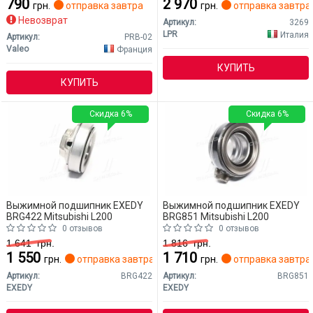
790
2 970
грн.
отправка завтра
грн.
отправка завтра
Невозврат
Артикул:
3269
LPR
Италия
Артикул:
PRB-02
Valeo
Франция
КУПИТЬ
КУПИТЬ
Скидка 6%
Скидка 6%
Выжимной подшипник EXEDY
Выжимной подшипник EXEDY
BRG422 Mitsubishi L200
BRG851 Mitsubishi L200
0 отзывов
0 отзывов
1 641
грн.
1 816
грн.
1 550
1 710
грн.
отправка завтра
грн.
отправка завтра
Артикул:
BRG422
Артикул:
BRG851
EXEDY
EXEDY