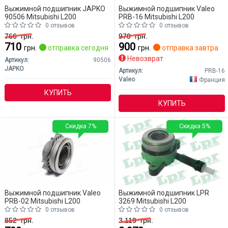
Выжимной подшипник JAPKO
Выжимной подшипник Valeo
90506 Mitsubishi L200
PRB-16 Mitsubishi L200
0 отзывов
0 отзывов
766
грн.
970
грн.
710
900
грн.
отправка сегодня
грн.
отправка завтра
Невозврат
Артикул:
90506
JAPKO
Артикул:
PRB-16
Valeo
Франция
КУПИТЬ
КУПИТЬ
Скидка 7%
Скидка 5%
Выжимной подшипник Valeo
Выжимной подшипник LPR
PRB-02 Mitsubishi L200
3269 Mitsubishi L200
0 отзывов
0 отзывов
852
грн.
3 119
грн.