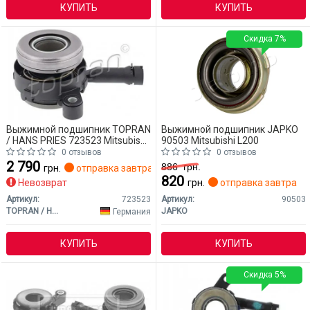
КУПИТЬ
КУПИТЬ
Скидка 7%
Выжимной подшипник TOPRAN
Выжимной подшипник JAPKO
/ HANS PRIES 723523 Mitsubishi
90503 Mitsubishi L200
L200
0 отзывов
0 отзывов
2 790
886
грн.
грн.
отправка завтра
820
Невозврат
грн.
отправка завтра
Артикул:
723523
Артикул:
90503
TOPRAN / HANS PRIES
JAPKO
Германия
КУПИТЬ
КУПИТЬ
Скидка 5%