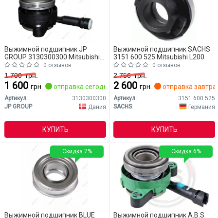
Выжимной подшипник JP
Выжимной подшипник SACHS
GROUP 3130300300 Mitsubishi
3151 600 525 Mitsubishi L200
L200
0 отзывов
0 отзывов
1 700
грн.
2 756
грн.
1 600
2 600
грн.
отправка сегодня
грн.
отправка завтра
Артикул:
3130300300
Артикул:
3151 600 525
JP GROUP
SACHS
Дания
Германия
КУПИТЬ
КУПИТЬ
Скидка 7%
Скидка 6%
Выжимной подшипник BLUE
Выжимной подшипник A.B.S.