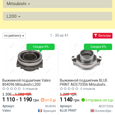
Mitsubishi
L200
1 - 30 из 41
по рейтингу
Фильтры
Скидка 8%
Скидка 8%
Выжимной подшипник Valeo
Выжимной подшипник BLUE
804096 Mitsubishi L200
PRINT ADS73306 Mitsubishi
L200
0 отзывов
0 отзывов
1 206 - 1 291
грн.
1 239
грн.
1 110 - 1 190
1 140
грн.
от 0 дн.
грн.
отправка сегодн
Артикул:
804096
Артикул:
ADS73306
Valeo
BLUE PRINT
Франция
Великобритания