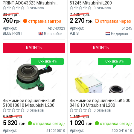
PRINT ADC43323 Mitsubishi
51245 Mitsubishi L200
L200
0 отзывов
0 отзывов
816
грн.
2 405
грн.
760
2 270
грн.
отправка завтра
грн.
отправка через 2
Артикул:
ADC43323
Артикул:
51245
BLUE PRINT
A.B.S.
Великобритания
Нидерланды
КУПИТЬ
КУПИТЬ
Скидка 4%
Скидка 8%
Выжимной подшипник LuK
Выжимной подшипник LuK 500
510010810 Mitsubishi L200
0416 10 Mitsubishi L200
0 отзывов
0 отзывов
5 535
грн.
1 105
грн.
5 320
1 020
грн.
отправка сегодня
грн.
отправка сегодн
Артикул:
510010810
Артикул:
500 0416 10