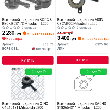
Выжимной подшипник BORG &
Выжимной подшипник AISIN
BECK BCS173 Mitsubishi L200
CSCM902 Mitsubishi L200
0 отзывов
0 отзывов
2 230
3 570
грн.
грн.
отправка завтра
3 400
Невозврат
грн.
отправка завтра
Артикул:
BCS173
Артикул:
CSCM902
BORG & BECK
AISIN
Великобритания
КУПИТЬ
КУПИТЬ
Скидка 6%
Скидка 4%
Выжимной подшипник Q-FIX
Выжимной подшипник SACHS
Q1210131 Mitsubishi L200
3182654311 Mitsubishi L200